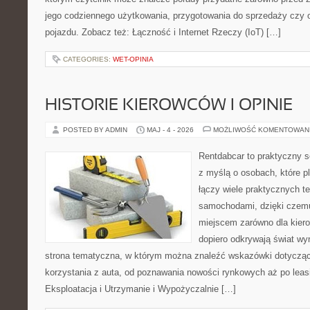
jego codziennego użytkowania, przygotowania do sprzedaży czy 
pojazdu. Zobacz też: Łączność i Internet Rzeczy (IoT) […]
CATEGORIES:
WET-OPINIA
HISTORIE KIEROWCÓW I OPINIE
POSTED BY ADMIN
MAJ - 4 - 2026
MOŻLIWOŚĆ KOMENTOWAN
Rentdabcar to praktyczny s
z myślą o osobach, które p
łączy wiele praktycznych 
samochodami, dzięki cze
miejscem zarówno dla kierow
dopiero odkrywają świat w
strona tematyczna, w którym można znaleźć wskazówki dotyczą
korzystania z auta, od poznawania nowości rynkowych aż po leas
Eksploatacja i Utrzymanie i Wypożyczalnie […]