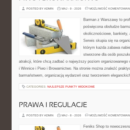
POSTED BY ADMIN
MAJ - 9 - 2026
MOŻLIWOŚĆ KOMENTOWAN
Barman z Warszawy to profe
poświęcona obsłudze barma
okolicznościowe, bankiety, 
Serwis skupia się na organi
którym każda zabawa nabier
stworzone dla osób poszuk
atrakcji, które chcą zadbać o najwyższy poziom organizowanego
i Winnice i Piwo i Browarnictwo. Na stronie można znaleźć prak
barmaństwem, organizacją wydarzeń oraz tworzeniem eleganckic
CATEGORIES:
NAJLEPSZE PUNKTY WIDOKOWE
PRAWA I REGULACJE
POSTED BY ADMIN
MAJ - 8 - 2026
MOŻLIWOŚĆ KOMENTOWAN
Feniks Shop to nowoczesna 