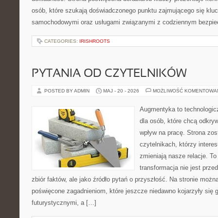
osób, które szukają doświadczonego punktu zajmującego się klu
samochodowymi oraz usługami związanymi z codziennym bezpie
CATEGORIES:
IRISHROOTS
PYTANIA OD CZYTELNIKÓW
POSTED BY ADMIN
MAJ - 20 - 2026
MOŻLIWOŚĆ KOMENTOWA
Augmentyka to technologicz
dla osób, które chcą odkryw
wpływ na pracę. Strona zos
czytelnikach, którzy intere
zmieniają nasze relacje. T
transformacja nie jest prze
zbiór faktów, ale jako źródło pytań o przyszłość. Na stronie możn
poświęcone zagadnieniom, które jeszcze niedawno kojarzyły się g
futurystycznymi, a […]