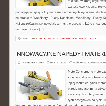
miejsce, w której użytkown
wartościowe kazania, rozwa
pomagające lepiej odkrywać sens codziennych wydarzeń i ducho
na stronie to Wspólnoty i Ruchy Kościelne i Wspólnoty i Ruchy K
NajlepszeKazania.pl powstało z myślą o osobach, które chcą regul
nadzieję. Bogata […]
CATEGORIES:
PIELĘGNACJA PO ZABIEGACH KOSMETYCZNYCH
INNOWACYJNE NAPĘDY I MATERI
POSTED BY ADMIN
MAJ - 5 - 2026
MOŻLIWOŚĆ KOMENTOWAN
Moto Concierge to motoryza
który został przygotowany
lepiej rozumieć rynek motor
przede wszystkim na użyte
związanych z utrzymaniem
tych dostępnych na rynku 
którym czytelnik może znaleźć porady przydatne zarówno przed 