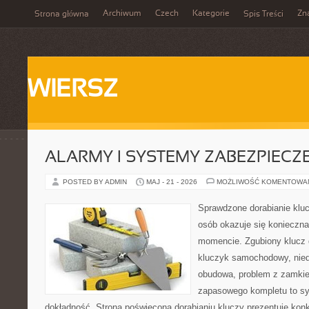
Archiwum
Czech
Kategorie
Zn
Strona główna
Spis Treści
WIERSZ
ALARMY I SYSTEMY ZABEZPIECZ
POSTED BY ADMIN
MAJ - 21 - 2026
MOŻLIWOŚĆ KOMENTOWA
Sprawdzone dorabianie klucz
osób okazuje się konieczn
momencie. Zgubiony klucz 
kluczyk samochodowy, niedz
obudowa, problem z zamkie
zapasowego kompletu to syt
dokładność. Strona poświęcona dorabianiu kluczy prezentuje konk