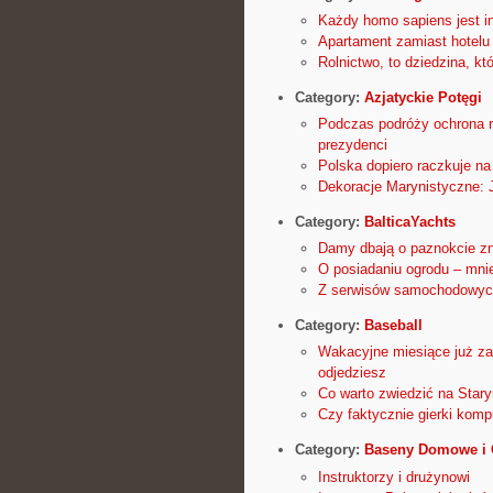
Każdy homo sapiens jest in
Apartament zamiast hotel
Rolnictwo, to dziedzina, kt
Category:
Azjatyckie Potęgi
Podczas podróży ochrona ró
prezydenci
Polska dopiero raczkuje n
Dekoracje Marynistyczne:
Category:
BalticaYachts
Damy dbają o paznokcie zn
O posiadaniu ogrodu – mniej
Z serwisów samochodowych,
Category:
Baseball
Wakacyjne miesiące już za 
odjedziesz
Co warto zwiedzić na Star
Czy faktycznie gierki ko
Category:
Baseny Domowe i
Instruktorzy i drużynowi