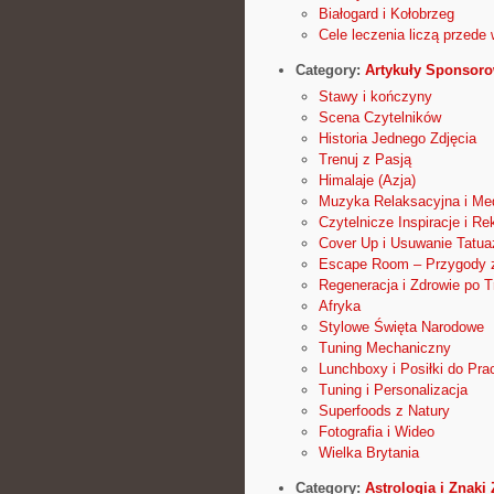
Białogard i Kołobrzeg
Cele leczenia liczą przede
Category:
Artykuły Sponsor
Stawy i kończyny
Scena Czytelników
Historia Jednego Zdjęcia
Trenuj z Pasją
Himalaje (Azja)
Muzyka Relaksacyjna i Me
Czytelnicze Inspiracje i R
Cover Up i Usuwanie Tatua
Escape Room – Przygody 
Regeneracja i Zdrowie po T
Afryka
Stylowe Święta Narodowe
Tuning Mechaniczny
Lunchboxy i Posiłki do Pra
Tuning i Personalizacja
Superfoods z Natury
Fotografia i Wideo
Wielka Brytania
Category:
Astrologia i Znaki