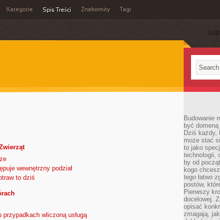
Kategorie
Znakomity
Tagi
Spis Treści
SUB
Budowanie ma
być domeną 
Dziś każdy, 
może stać si
 Zwierząt
to jako spec
technologii,
cze
by od począt
ępuje wewnętrzny podział
kogo chcesz
tego łatwo 
traw to dziś
postów, któr
Pierwszy kro
órach
docelowej. Z
opisać konkr
zmagają, jak
u przypadkach wliczoną usługą