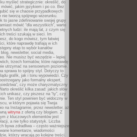
ku myśleć strategicznie: określić, do
 mówić, jakim językiem i po co. Bez
zgubić się w chaosie przypadkowych
e nie tworzą spójnego wizerunku.
k to jasne zdefiniowanie swojej grupy
amiast mówić “dla wszystkich”, warto
etnych ludzi: ile mają lat, z czym się
ich treści szukają w sieci. Im
iesz, do kogo mówisz, tym łatwiej
ci, które naprawdę trafiają w ich
stępny etap to wybór kanałów
 blog, newsletter, social media,
eo. Nie musisz być wszędzie – lepiej
wóch, trzech formatów, które naprawdę
anie utrzymać na sensownym poziomie.
a sprawa to spójny styl. Dotyczy to
ądu grafik, jak i tonu wypowiedzi. Czy
ostrzegany jako formalny ekspert,
ąsiedztwa”, czy może charyzmatyczny
 Warto określić kilka zasad: jakich słów
ich unikasz, czy piszesz na “ty”, czy
alnie. Ten styl powinien być widoczny w
scu, w którym pojawia się Twoja
io na Instagramie, przez newsletter, aż
ówną
witryna
z ofertą czy blogiem. Z
ym z kluczowych elementów jest
acji, a nie tylko statystyk. Liczba
ch bywa zdradliwa – często ważniejsze
wane komentarze, wiadomości
zie, którzy wracają po kolejne treści.