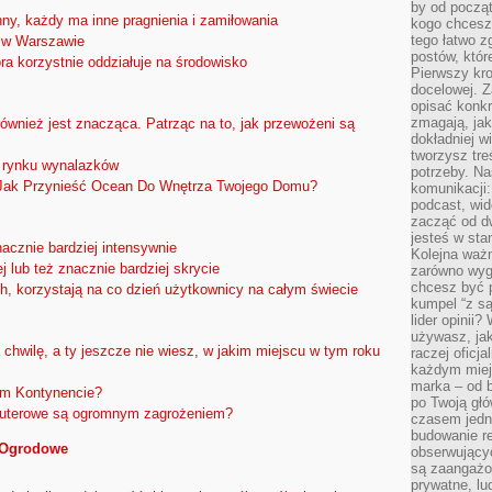
by od począt
ny, każdy ma inne pragnienia i zamiłowania
kogo chcesz
tego łatwo 
u w Warszawie
postów, któr
óra korzystnie oddziałuje na środowisko
Pierwszy kro
docelowej. Z
opisać konkr
zmagają, jak
wnież jest znacząca. Patrząc na to, jak przewożeni są
dokładniej w
tworzysz treś
a rynku wynalazków
potrzeby. Na
 Jak Przynieść Ocean Do Wnętrza Twojego Domu?
komunikacji:
podcast, wid
zacząć od d
jesteś w st
acznie bardziej intensywnie
Kolejna ważn
 lub też znacznie bardziej skrycie
zarówno wygl
chcesz być p
 korzystają na co dzień użytkownicy na całym świecie
kumpel “z s
lider opinii?
używasz, jak
chwilę, a ty jeszcze nie wiesz, w jakim miejscu w tym roku
raczej oficj
każdym miej
marka – od b
ym Kontynencie?
po Twoją gł
mputerowe są ogromnym zagrożeniem?
czasem jedn
budowanie rel
 Ogrodowe
obserwujący
są zaangażo
prywatne, lud