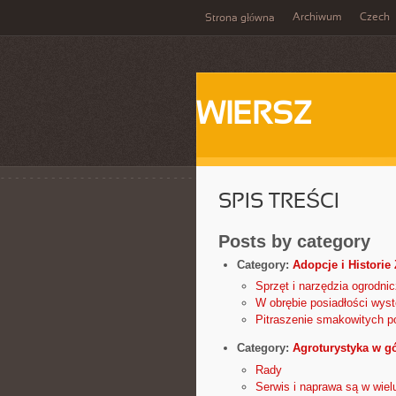
Archiwum
Czech
Strona główna
WIERSZ
SPIS TREŚCI
Posts by category
Category:
Adopcje i Historie
Sprzęt i narzędzia ogrodni
W obrębie posiadłości wyst
Pitraszenie smakowitych po
Category:
Agroturystyka w g
Rady
Serwis i naprawa są w wiel