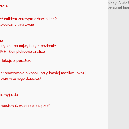
niszy. A wła
tacja
personal bra
być całkiem zdrowym człowiekiem?
ologiczny tryb życia
ia
any jest na najwyższym poziomie
NMR: Kompleksowa analiza
 lekcje z porażek
t spożywanie alkoholu przy każdej możliwej okazji
rowie własnego dziecka?
cie wyjazdu
nwestować własne pieniądze?