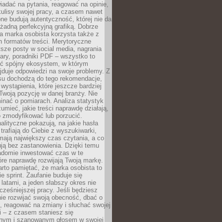
adać na pytania, reagować na opinie,
ulisy swojej pracy, a czasem nawet
one budują autentyczność, której nie da
 żadną perfekcyjną grafiką. Dobrze
a marka osobista korzysta także z
 formatów treści. Merytoryczne
ótsze posty w social media, nagrania
ary, poradniki PDF – wszystko to
ć spójny ekosystem, w którym
jduje odpowiedzi na swoje problemy. Z
su dochodzą do tego rekomendacje,
 wystąpienia, które jeszcze bardziej
woją pozycję w danej branży. Nie
nać o pomiarach. Analiza statystyk
umieć, jakie treści naprawdę działają,
o zmodyfikować lub porzucić.
alityczne pokazują, na jakie hasła
trafiają do Ciebie z wyszukiwarki,
mają największy czas czytania, a co
lują bez zastanowienia. Dzięki temu
domie inwestować czas w te
tóre naprawdę rozwijają Twoją markę.
rto pamiętać, że marka osobista to
ie sprint. Zaufanie buduje się
 latami, a jeden słabszy okres nie
cześniejszej pracy. Jeśli będziesz
ie rozwijać swoją obecność, dbać o
i, reagować na zmiany i słuchać swojej
 – z czasem staniesz się
nym i szanowanym głosem w swojej