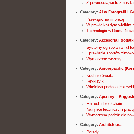
Z pewnością wielu z nas fan
Category:
AI w Fotografii i G
Przekąski na imprezę
W prawie każdym wielkim m
Technologia w Domu: Nowo
Category:
Akcesoria i dodatk
Systemy ogrzewania i chło
Uprawianie sportów zimowy
Wymarzone wczasy
Category:
Amorepacific (Kor
Kuchnie Świata
Reykjavík
Właściwa podłoga jest wyb
Category:
Apeniny – Kręgos
FinTech i blockchain
Na rynku leczniczym pracuj
Wymarzona podróż dla no
Category:
Architektura
Porady