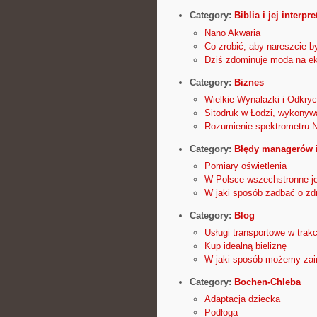
Category:
Biblia i jej interpre
Nano Akwaria
Co zrobić, aby nareszcie 
Dziś zdominuje moda na ek
Category:
Biznes
Wielkie Wynalazki i Odkryc
Sitodruk w Łodzi, wykonyw
Rozumienie spektrometru 
Category:
Błędy managerów i
Pomiary oświetlenia
W Polsce wszechstronne jes
W jaki sposób zadbać o zd
Category:
Blog
Usługi transportowe w trak
Kup idealną bieliznę
W jaki sposób możemy zai
Category:
Bochen-Chleba
Adaptacja dziecka
Podłoga