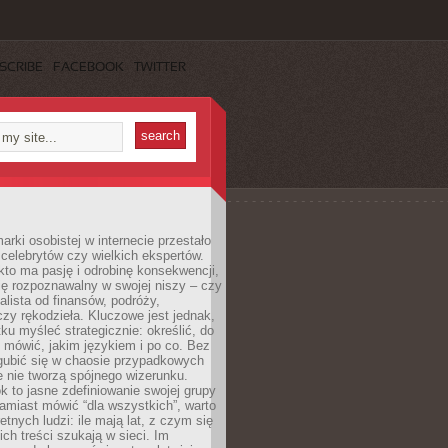
SCRIBE
FACEBOOK
TWITTER
rki osobistej w internecie przestało
celebrytów czy wielkich ekspertów.
kto ma pasję i odrobinę konsekwencji,
ę rozpoznawalny w swojej niszy – czy
jalista od finansów, podróży,
 czy rękodzieła. Kluczowe jest jednak,
ku myśleć strategicznie: określić, do
 mówić, jakim językiem i po co. Bez
zgubić się w chaosie przypadkowych
e nie tworzą spójnego wizerunku.
k to jasne zdefiniowanie swojej grupy
amiast mówić “dla wszystkich”, warto
etnych ludzi: ile mają lat, z czym się
ich treści szukają w sieci. Im