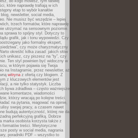
iesz, do kogo mówisz, tym łatwiej
ci, które naprawdę trafiają w ich
stępny etap to wybór kanałów
 blog, newsletter, social media,
eo. Nie musisz być wszędzie – lepiej
wóch, trzech formatów, które naprawdę
anie utrzymać na sensownym poziomie.
a sprawa to spójny styl. Dotyczy to
ądu grafik, jak i tonu wypowiedzi. Czy
ostrzegany jako formalny ekspert,
ąsiedztwa”, czy może charyzmatyczny
 Warto określić kilka zasad: jakich słów
ich unikasz, czy piszesz na “ty”, czy
alnie. Ten styl powinien być widoczny w
scu, w którym pojawia się Twoja
io na Instagramie, przez newsletter, aż
ówną
witryna
z ofertą czy blogiem. Z
ym z kluczowych elementów jest
acji, a nie tylko statystyk. Liczba
ch bywa zdradliwa – często ważniejsze
wane komentarze, wiadomości
zie, którzy wracają po kolejne treści.
adać na pytania, reagować na opinie,
ulisy swojej pracy, a czasem nawet
one budują autentyczność, której nie da
 żadną perfekcyjną grafiką. Dobrze
a marka osobista korzysta także z
 formatów treści. Merytoryczne
ótsze posty w social media, nagrania
ary, poradniki PDF – wszystko to