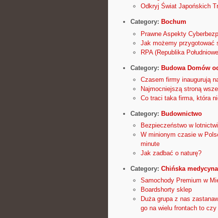
Odkryj Świat Japońskich Tr
Category:
Bochum
Prawne Aspekty Cyberbezp
Jak możemy przygotować s
RPA (Republika Południowej
Category:
Budowa Domów od
Czasem firmy inaugurują na
Najmocniejszą stroną wszelk
Co traci taka firma, która n
Category:
Budownictwo
Bezpieczeństwo w lotnictw
W minionym czasie w Polsce
minute
Jak zadbać o naturę?
Category:
Chińska medycyna
Samochody Premium w Mie
Boardshorty sklep
Duża grupa z nas zastanawi
go na wielu frontach to c