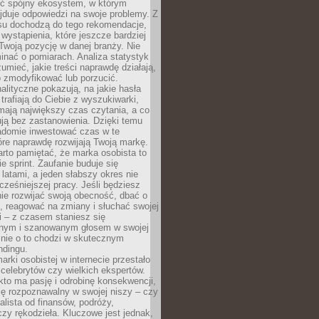
ć spójny ekosystem, w którym
jduje odpowiedzi na swoje problemy. Z
su dochodzą do tego rekomendacje,
 wystąpienia, które jeszcze bardziej
woją pozycję w danej branży. Nie
nać o pomiarach. Analiza statystyk
umieć, jakie treści naprawdę działają,
o zmodyfikować lub porzucić.
alityczne pokazują, na jakie hasła
trafiają do Ciebie z wyszukiwarki,
mają największy czas czytania, a co
lują bez zastanowienia. Dzięki temu
domie inwestować czas w te
tóre naprawdę rozwijają Twoją markę.
rto pamiętać, że marka osobista to
ie sprint. Zaufanie buduje się
 latami, a jeden słabszy okres nie
cześniejszej pracy. Jeśli będziesz
ie rozwijać swoją obecność, dbać o
i, reagować na zmiany i słuchać swojej
 – z czasem staniesz się
nym i szanowanym głosem w swojej
śnie o to chodzi w skutecznym
ndingu.
rki osobistej w internecie przestało
celebrytów czy wielkich ekspertów.
kto ma pasję i odrobinę konsekwencji,
ę rozpoznawalny w swojej niszy – czy
jalista od finansów, podróży,
 czy rękodzieła. Kluczowe jest jednak,