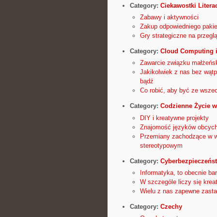
Category:
Ciekawostki Litera
Zabawy i aktywności
Zakup odpowiedniego pakie
Gry strategiczne na przeglą
Category:
Cloud Computing i
Zawarcie związku małżeńs
Jakikolwiek z nas bez wątp
bądź
Co robić, aby być ze wsz
Category:
Codzienne Życie w
DIY i kreatywne projekty
Znajomość języków obcyc
Przemiany zachodzące w wy
stereotypowym
Category:
Cyberbezpieczeńs
Informatyka, to obecnie bar
W szczególe liczy się kre
Wielu z nas zapewne zastan
Category:
Czechy