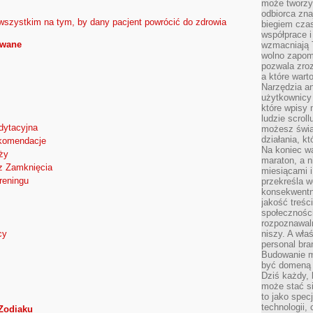
może tworzy
odbiorca zna
 wszystkim na tym, by dany pacjent powrócić do zdrowia
biegiem cza
współprace i
owane
wzmacniają T
wolno zapomi
pozwala zroz
a które wart
Narzędzia an
użytkownicy 
które wpisy 
ludzie scrol
dytacyjna
możesz świa
działania, k
ekomendacje
Na koniec wa
ży
maraton, a n
z Zamknięcia
miesiącami i
reningu
przekreśla w
konsekwentn
jakość treśc
społeczności
rozpoznawal
cy
niszy. A wła
personal bra
Budowanie ma
być domeną 
Dziś każdy, 
może stać si
to jako spec
technologii,
 Zodiaku