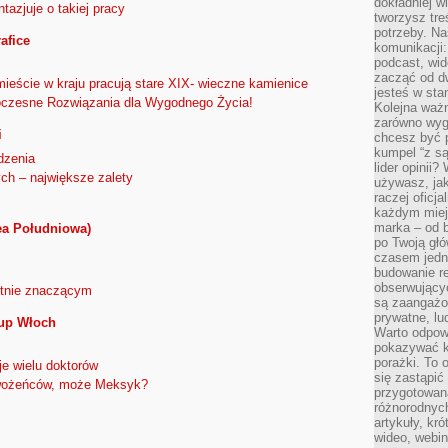
dokładniej w
tazjuje o takiej pracy
tworzysz treś
potrzeby. Na
rafice
komunikacji:
podcast, wid
zacząć od d
ieście w kraju pracują stare XIX- wieczne kamienice
jesteś w st
czesne Rozwiązania dla Wygodnego Życia!
Kolejna ważn
zarówno wygl
i
chcesz być p
kumpel “z s
dzenia
lider opinii?
ch – największe zalety
używasz, jak
raczej oficj
każdym miej
marka – od b
ea Południowa)
po Twoją gł
czasem jedn
budowanie rel
obserwujący
itnie znaczącym
są zaangażo
prywatne, lud
łup Włoch
Warto odpowi
pokazywać k
porażki. To 
e wielu doktorów
się zastąpić
wożeńców, może Meksyk?
przygotowan
różnorodnych
artykuły, kr
wideo, webin