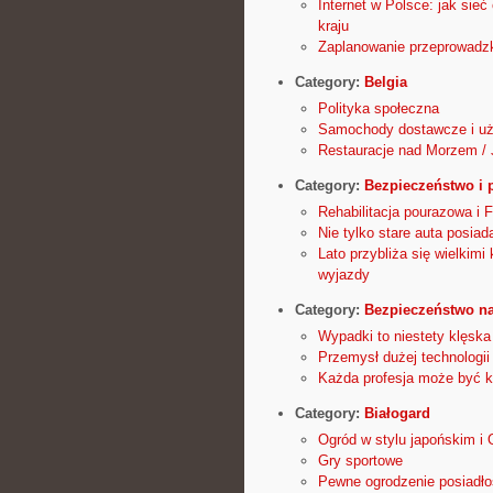
Internet w Polsce: jak sie
kraju
Zaplanowanie przeprowadzk
Category:
Belgia
Polityka społeczna
Samochody dostawcze i u
Restauracje nad Morzem / 
Category:
Bezpieczeństwo i
Rehabilitacja pourazowa i 
Nie tylko stare auta posi
Lato przybliża się wielkim
wyjazdy
Category:
Bezpieczeństwo na
Wypadki to niestety klęska
Przemysł dużej technologii
Każda profesja może być kł
Category:
Białogard
Ogród w stylu japońskim i 
Gry sportowe
Pewne ogrodzenie posiadło