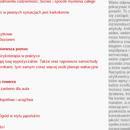
ć odmieniła codzienność, biznes i sposób myślenia całego
Warto odpowi
pokazywać k
porażki. To 
i w pewnych sytuacjach jest karkołomne
się zastąpić
przygotowan
różnorodnych
artykuły, kr
wideo, webin
żytkowe
może tworzy
Jeziorem
odbiorca zna
biegiem cza
 pierwsza pomoc
współprace i
wzmacniają T
Fizykoterapia w praktyce
wolno zapomi
adają swą wypożyczalnie. Także oraz najnowsze samochody
pozwala zroz
i krokami, tym samym coraz więcej osób planuje wakacyjne
a które wart
Narzędzia an
użytkownicy 
które wpisy 
 rowerze
ludzie scrol
 zarówno dla auta
możesz świa
działania, k
Na koniec wa
opotliwa i uciążliwa
maraton, a n
miesiącami i
przekreśla w
konsekwentn
Ogród w stylu japońskim
jakość treśc
społeczności
ści
rozpoznawal