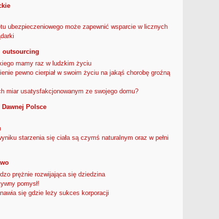
ckie
tu ubezpieczeniowego może zapewnić wsparcie w licznych
darki
 outsourcing
kiego mamy raz w ludzkim życiu
ienie pewno cierpiał w swoim życiu na jakąś chorobę groźną
ech miar usatysfakcjonowanym ze swojego domu?
 Dawnej Polsce
h
niku starzenia się ciała są czymś naturalnym oraz w pełni
two
dzo prężnie rozwijająca się dziedzina
atywny pomysł!
awia się gdzie leży sukces korporacji