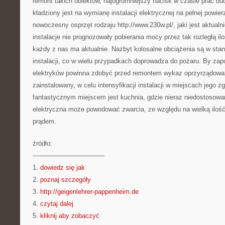
remont takich obiektów, najogromniejszy nacisk w czasie prac b
kładziony jest na wymianę instalacji elektrycznej na pełnej powier
nowoczesny osprzęt rodzaju http://www.230w.pl/, jaki jest aktual
instalacje nie prognozowały pobierania mocy przez tak rozległą i
każdy z nas ma aktualnie. Nazbyt kolosalne obciążenia są w sta
instalacji, co w wielu przypadkach doprowadza do pożaru. By zap
elektryków powinna zdobyć przed remontem wykaz oprzyrządowa
zainstalowany, w celu intensyfikacji instalacji w miejscach jego 
fantastycznym miejscem jest kuchnia, gdzie nieraz niedostosowan
elektryczna może powodować zwarcia, ze względu na wielką iloś
prądem.
źródło:
———————————
1.
dowiedz się jak
2.
poznaj szczegóły
3.
http://geigenlehrer-pappenheim.de
4.
czytaj dalej
5.
kliknij aby zobaczyć