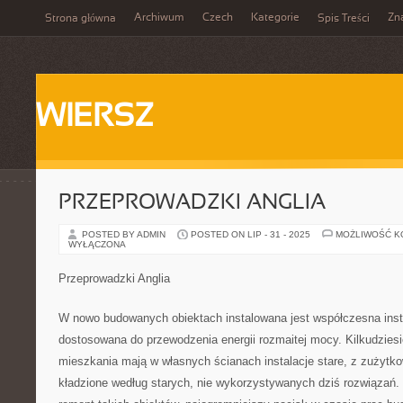
Archiwum
Czech
Kategorie
Zn
Strona główna
Spis Treści
WIERSZ
PRZEPROWADZKI ANGLIA
POSTED BY ADMIN
POSTED ON LIP - 31 - 2025
MOŻLIWOŚĆ 
WYŁĄCZONA
Przeprowadzki Anglia
W nowo budowanych obiektach instalowana jest współczesna insta
dostosowana do przewodzenia energii rozmaitej mocy. Kilkudziesię
mieszkania mają w własnych ścianach instalacje stare, z zużytk
kładzione według starych, nie wykorzystywanych dziś rozwiązań.