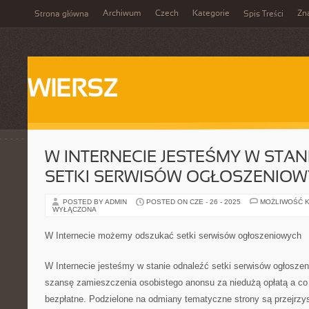
Archiwum
Czech
Kategorie
Zn
Strona główna
Spis Treści
WIERSZ
W INTERNECIE JESTEŚMY W STA
SETKI SERWISÓW OGŁOSZENIO
POSTED BY ADMIN
POSTED ON CZE - 26 - 2025
MOŻLIWOŚĆ 
WYŁĄCZONA
W Internecie możemy odszukać setki serwisów ogłoszeniowych
W Internecie jesteśmy w stanie odnaleźć setki serwisów ogłosz
szansę zamieszczenia osobistego anonsu za niedużą opłatą a co 
bezpłatne. Podzielone na odmiany tematyczne strony są przejrzys