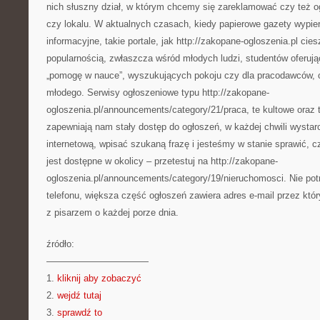
nich słuszny dział, w którym chcemy się zareklamować czy też o
czy lokalu. W aktualnych czasach, kiedy papierowe gazety wypie
informacyjne, takie portale, jak http://zakopane-ogloszenia.pl cie
popularnością, zwłaszcza wśród młodych ludzi, studentów oferują
„pomogę w nauce”, wyszukujących pokoju czy dla pracodawców, 
młodego. Serwisy ogłoszeniowe typu http://zakopane-
ogloszenia.pl/announcements/category/21/praca, te kultowe oraz 
zapewniają nam stały dostęp do ogłoszeń, w każdej chwili wystar
internetową, wpisać szukaną frazę i jesteśmy w stanie sprawić, 
jest dostępne w okolicy – przetestuj na http://zakopane-
ogloszenia.pl/announcements/category/19/nieruchomosci. Nie po
telefonu, większa część ogłoszeń zawiera adres e-mail przez kt
z pisarzem o każdej porze dnia.
źródło:
———————————
1.
kliknij aby zobaczyć
2.
wejdź tutaj
3.
sprawdź to