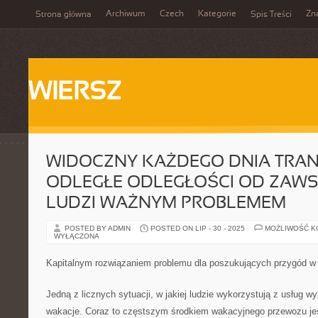
Archiwum
Czech
Kategorie
Zn
Strona główna
Spis Treści
WIERSZ
WIDOCZNY KAŻDEGO DNIA TRA
ODLEGŁE ODLEGŁOŚCI OD ZAWS
LUDZI WAŻNYM PROBLEMEM
POSTED BY ADMIN
POSTED ON LIP - 30 - 2025
MOŻLIWOŚĆ 
WYŁĄCZONA
Kapitalnym rozwiązaniem problemu dla poszukujących przygód w
Jedną z licznych sytuacji, w jakiej ludzie wykorzystują z usług
wakacje. Coraz to częstszym środkiem wakacyjnego przewozu jes