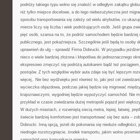
podróży takiego typu wolno się znaleźć w odległym zakątku globu
niż tylko miejsce docelowe, a do tego niebezużyteczna jest migr
sposobu transportowania się zależy od wielu atrybutów, co ukazu
mierze liczy się liczba i wiek podróżujących osób. Jeśli grupa zw
pięć osób, szansa na to, że podróż samochodem będzie bardzie
publicznego, jest pokaźniejsza. Szczególnie jeśli będą to osoby d
uprawnień do ulg – sprawdź Firma Dobrucki. W przypadku jeżdżeni
nieco o wiele bardziej złożona i kłopotliwa do jednoznacznego ok
ekspresowo zmęczyć się podróżą autokarem bądź też pociągiem,
postojów. Z tych względów wybór auta zdaje się być lepszym ro
więcej,. Nie bez wydźwięku jest również to, jaki jest cel zwiedzan
wycieczka objazdowa, podczas jakiej będzie się migrować między
krajoznawczymi, wygodniej będzie wypożyczyć samochód. Nie mni
przykład w czasie zwiedzania dużej metropolii pojazd jest więks
W dużych miastach, z rozwiniętą siecią metra, lepiej, łatwiej, pręd
świecie bardziej komfortowo jest transportować się bez auta – z
Dobrucki. Inną opcją, jeżeli do pokonania się nieduże odległości, j
niedrogie rozstrzygnięcie, środek transportu, jakim wolno przemieś
samochód oraz komunikacja miejska.