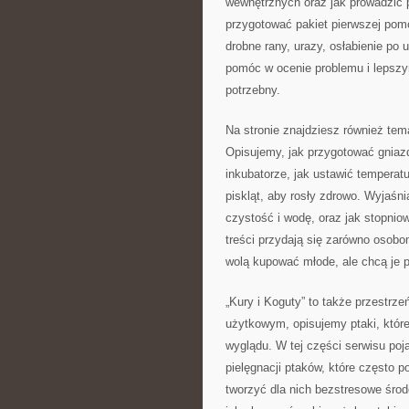
wewnętrznych oraz jak prowadzić p
przygotować pakiet pierwszej pom
drobne rany, urazy, osłabienie po
pomóc w ocenie problemu i lepszym
potrzebny.
Na stronie znajdziesz również t
Opisujemy, jak przygotować gniaz
inkubatorze, jak ustawić temperatu
piskląt, aby rosły zdrowo. Wyjaśni
czystość i wodę, oraz jak stopni
treści przydają się zarówno osobo
wolą kupować młode, ale chcą je 
„Kury i Koguty” to także przestr
użytkowym, opisujemy ptaki, które
wyglądu. W tej części serwisu poj
pielęgnacji ptaków, które często 
tworzyć dla nich bezstresowe środ