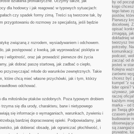
roste działania profilaktyczne. Uczymy także, jak
by od począt
kogo chcesz
ocy dla hodowcy i jak reagować w typowych sytuacjach:
tego łatwo 
 upałach czy spadek formy zimą. Treści są tworzone tak, by
postów, któr
Pierwszy kro
 przygotowaniu do rozmowy ze specjalistą, jeśli będzie
docelowej. Z
opisać konkr
zmagają, jak
dokładniej w
tworzysz treś
ematykę związaną z rozrodem, wysiadywaniem i odchowem.
potrzeby. Na
do, jak postępować z kwoką, jak wyprowadzać pisklęta w
komunikacji:
podcast, wid
rę i wilgotność, oraz jak prowadzić pierwsze dni życia
zacząć od d
amy, jak dobrać paszę startową, jak zadbać o ciepło,
jesteś w st
Kolejna ważn
owo przyzwyczajać młode do warunków zewnętrznych. Takie
zarówno wygl
chcesz być p
m, które chcą mieć własne przychówki, jak i tym, którzy
kumpel “z s
prawidłowo odchować.
lider opinii?
używasz, jak
raczej oficj
zeń dla miłośników ptaków ozdobnych. Poza typowym drobiem
każdym miej
marka – od b
 trzyma się dla urody, charakteru, barw i nietypowego
po Twoją gł
awiają się informacje o wymaganiach, warunkach, żywieniu i
czasem jedn
budowanie rel
potrzebują bardziej dopracowanej opieki. Podpowiadamy, jak
obserwujący
owisko, jak dobierać obsadę, jak ograniczać płochliwość, i
są zaangażo
prywatne, lud