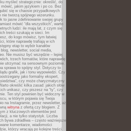
ku myśleć strategicznie: określić, do
 mówić, jakim językiem i po co. Bez
zgubić się w chaosie przypadkowych
e nie tworzą spójnego wizerunku.
k to jasne zdefiniowanie swojej grupy
amiast mówić “dla wszystkich”, warto
etnych ludzi: ile mają lat, z czym się
ich treści szukają w sieci. Im
iesz, do kogo mówisz, tym łatwiej
ci, które naprawdę trafiają w ich
stępny etap to wybór kanałów
 blog, newsletter, social media,
eo. Nie musisz być wszędzie – lepiej
wóch, trzech formatów, które naprawdę
anie utrzymać na sensownym poziomie.
a sprawa to spójny styl. Dotyczy to
ądu grafik, jak i tonu wypowiedzi. Czy
ostrzegany jako formalny ekspert,
ąsiedztwa”, czy może charyzmatyczny
 Warto określić kilka zasad: jakich słów
ich unikasz, czy piszesz na “ty”, czy
alnie. Ten styl powinien być widoczny w
scu, w którym pojawia się Twoja
io na Instagramie, przez newsletter, aż
ówną
witryna
z ofertą czy blogiem. Z
ym z kluczowych elementów jest
acji, a nie tylko statystyk. Liczba
ch bywa zdradliwa – często ważniejsze
wane komentarze, wiadomości
zie, którzy wracają po kolejne treści.