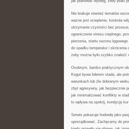
jak planować wybieg, żeby ptaki p
Nie brakuje również tematów sezo
ważne jest ocieplenie, kontrola w
utrzymanie czystości bez przesusz
ograniczenie stresu cieplnego, prz
pierzenia, startu sezonu lęgowego
do spadku temperatur i skrócenia 
żeby można było szybko znaleźć r
Osobnym, bardzo praktycznym ob
Kogut bywa liderem stada, ale pot
warunkach lub źle dobranym wieku
zbyt agresywny, jak bezpiecznie 
jak minimalizować konflikty w sta
to wpływa na spokój, kondycję kur
Serwis pokazuje hodowlę jako pasj
uporządkować. Zachęcamy do prowa
kiedy pojawiły się objawy, jak zmi