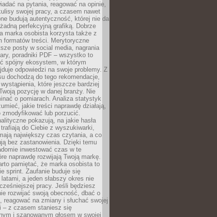
adać na pytania, reagować na opinie,
ulisy swojej pracy, a czasem nawet
one budują autentyczność, której nie da
 żadną perfekcyjną grafiką. Dobrze
a marka osobista korzysta także z
 formatów treści. Merytoryczne
ótsze posty w social media, nagrania
ary, poradniki PDF – wszystko to
ć spójny ekosystem, w którym
jduje odpowiedzi na swoje problemy. Z
su dochodzą do tego rekomendacje,
 wystąpienia, które jeszcze bardziej
woją pozycję w danej branży. Nie
nać o pomiarach. Analiza statystyk
umieć, jakie treści naprawdę działają,
o zmodyfikować lub porzucić.
alityczne pokazują, na jakie hasła
trafiają do Ciebie z wyszukiwarki,
mają największy czas czytania, a co
lują bez zastanowienia. Dzięki temu
domie inwestować czas w te
tóre naprawdę rozwijają Twoją markę.
rto pamiętać, że marka osobista to
ie sprint. Zaufanie buduje się
 latami, a jeden słabszy okres nie
cześniejszej pracy. Jeśli będziesz
ie rozwijać swoją obecność, dbać o
i, reagować na zmiany i słuchać swojej
 – z czasem staniesz się
nym i szanowanym głosem w swojej