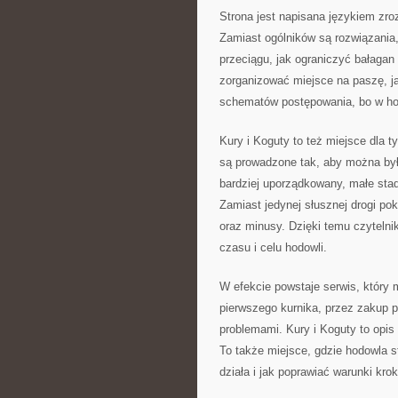
Strona jest napisana językiem zro
Zamiast ogólników są rozwiązania,
przeciągu, jak ograniczyć bałagan 
zorganizować miejsce na paszę, ja
schematów postępowania, bo w hod
Kury i Koguty to też miejsce dla t
są prowadzone tak, aby można było
bardziej uporządkowany, małe sta
Zamiast jedynej słusznej drogi po
oraz minusy. Dzięki temu czyteln
czasu i celu hodowli.
W efekcie powstaje serwis, który
pierwszego kurnika, przez zakup p
problemami. Kury i Koguty to opis
To także miejsce, gdzie hodowla st
działa i jak poprawiać warunki kro