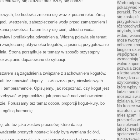
rezentowały się okazale oraz czuły się dobrze.
Warto odpowi
pokazywać k
porażki. To 
nowych, bo hodowla zmienia się wraz z porami roku. Zimą
się zastąpić
przygotowan
ilgoci, wietrzenie, zabezpieczenie wody przed zamarzaniem i
różnorodnych
ania powietrza. Latem liczy się cień, chłodna woda,
artykuły, kr
wideo, webin
ewiew i profilaktyka odwodnienia. Wiosną pojawia się temat
może tworzy
 i zwiększonej aktywności kogutów, a jesienią przygotowanie
odbiorca zna
biegiem cza
dnia. Strona porządkuje te tematy w sposób przystępny,
współprace i
wzmacniają T
ozwiązanie dopasowane do sytuacji.
wolno zapomi
pozwala zroz
a które wart
szarem są zagadnienia związane z zachowaniem kogutów.
Narzędzia an
rafi też sprawiać kłopoty – zwłaszcza przy niewłaściwych
użytkownicy 
które wpisy 
 i temperamencie. Opisujemy, jak rozpoznać, czy kogut jest
ludzie scrol
przebywać w jego pobliżu, jak pracować nad zachowaniem i
możesz świa
działania, k
dzie. Poruszamy też temat doboru proporcji kogut–kury, bo
Na koniec wa
maraton, a n
 i ogólną harmonię.
miesiącami i
przekreśla w
ę, ale też jako zestaw procesów, które da się
konsekwentn
jakość treśc
dzenia prostych notatek: kiedy była wymiana ściółki,
społeczności
rozpoznawal
eniała się nieśność, jak zachowywało się stado po zmianie