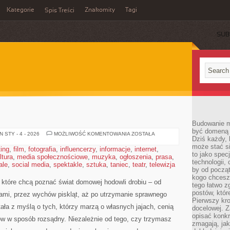
Kategorie
Znakomity
Tagi
Spis Treści
SUB
Budowanie ma
być domeną 
KURY
 STY - 4 - 2026
MOŻLIWOŚĆ KOMENTOWANIA
ZOSTAŁA
Dziś każdy, 
może stać si
ting
,
film
,
fotografia
,
influencerzy
,
informacje
,
internet
,
to jako spec
ltura
,
media społecznościowe
,
muzyka
,
ogłoszenia
,
prasa
,
technologii,
ale
,
social media
,
spektakle
,
sztuka
,
taniec
,
teatr
,
telewizja
by od począt
kogo chcesz
, które chcą poznać świat domowej hodowli drobiu – od
tego łatwo 
postów, któr
ami, przez wychów piskląt, aż po utrzymanie sprawnego
Pierwszy kro
tała z myślą o tych, którzy marzą o własnych jajach, cenią
docelowej. Z
opisać konkr
ów w sposób rozsądny. Niezależnie od tego, czy trzymasz
zmagają, jak