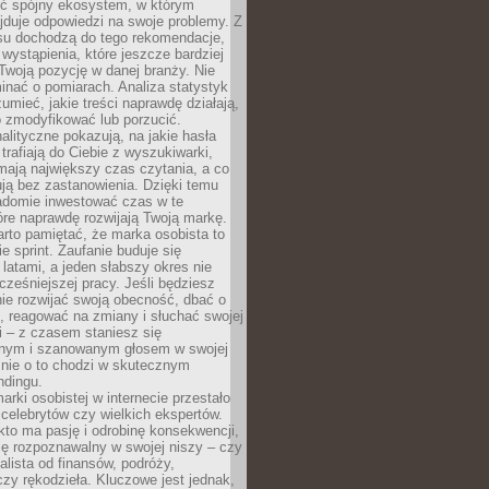
ć spójny ekosystem, w którym
jduje odpowiedzi na swoje problemy. Z
su dochodzą do tego rekomendacje,
 wystąpienia, które jeszcze bardziej
woją pozycję w danej branży. Nie
nać o pomiarach. Analiza statystyk
umieć, jakie treści naprawdę działają,
o zmodyfikować lub porzucić.
alityczne pokazują, na jakie hasła
trafiają do Ciebie z wyszukiwarki,
mają największy czas czytania, a co
lują bez zastanowienia. Dzięki temu
domie inwestować czas w te
tóre naprawdę rozwijają Twoją markę.
rto pamiętać, że marka osobista to
ie sprint. Zaufanie buduje się
 latami, a jeden słabszy okres nie
cześniejszej pracy. Jeśli będziesz
ie rozwijać swoją obecność, dbać o
i, reagować na zmiany i słuchać swojej
 – z czasem staniesz się
nym i szanowanym głosem w swojej
śnie o to chodzi w skutecznym
ndingu.
rki osobistej w internecie przestało
celebrytów czy wielkich ekspertów.
kto ma pasję i odrobinę konsekwencji,
ę rozpoznawalny w swojej niszy – czy
jalista od finansów, podróży,
 czy rękodzieła. Kluczowe jest jednak,