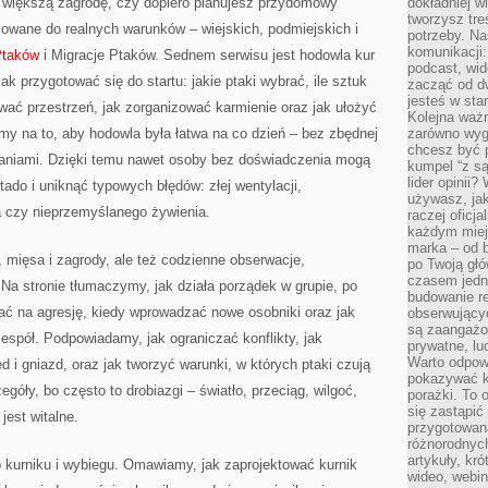
z większą zagrodę, czy dopiero planujesz przydomowy
dokładniej w
tworzysz treś
sowane do realnych warunków – wiejskich, podmiejskich i
potrzeby. Na
komunikacji:
Ptaków
i Migracje Ptaków. Sednem serwisu jest hodowla kur
podcast, wid
ak przygotować się do startu: jakie ptaki wybrać, ile sztuk
zacząć od d
jesteś w st
ać przestrzeń, jak zorganizować karmienie oraz jak ułożyć
Kolejna ważn
emy na to, aby hodowla była łatwa na co dzień – bez zbędnej
zarówno wygl
chcesz być p
ązaniami. Dzięki temu nawet osoby bez doświadczenia mogą
kumpel “z s
lider opinii?
ado i uniknąć typowych błędów: złej wentylacji,
używasz, jak
a czy nieprzemyślanego żywienia.
raczej oficj
każdym miej
marka – od b
j, mięsa i zagrody, ale też codzienne obserwacje,
po Twoją gł
czasem jedn
 Na stronie tłumaczymy, jak działa porządek w grupie, po
budowanie rel
ać na agresję, kiedy wprowadzać nowe osobniki oraz jak
obserwujący
są zaangażo
zespół. Podpowiadamy, jak ograniczać konflikty, jak
prywatne, lud
Warto odpowi
 i gniazd, oraz jak tworzyć warunki, w których ptaki czują
pokazywać k
óły, bo często to drobiazgi – światło, przeciąg, wilgoć,
porażki. To 
się zastąpić
jest witalne.
przygotowan
różnorodnych
artykuły, kr
 kurniku i wybiegu. Omawiamy, jak zaprojektować kurnik
wideo, webin