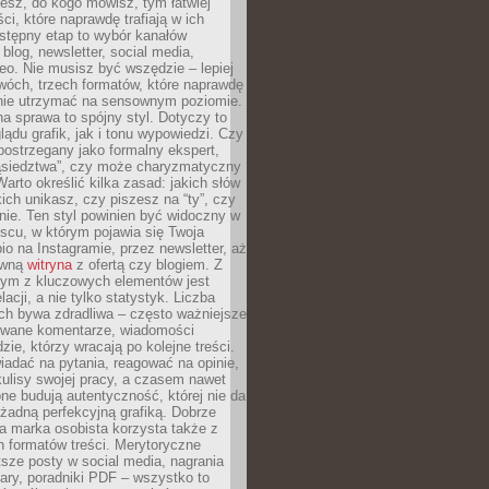
iesz, do kogo mówisz, tym łatwiej
ci, które naprawdę trafiają w ich
stępny etap to wybór kanałów
 blog, newsletter, social media,
eo. Nie musisz być wszędzie – lepiej
wóch, trzech formatów, które naprawdę
anie utrzymać na sensownym poziomie.
a sprawa to spójny styl. Dotyczy to
ądu grafik, jak i tonu wypowiedzi. Czy
ostrzegany jako formalny ekspert,
ąsiedztwa”, czy może charyzmatyczny
 Warto określić kilka zasad: jakich słów
ich unikasz, czy piszesz na “ty”, czy
alnie. Ten styl powinien być widoczny w
scu, w którym pojawia się Twoja
io na Instagramie, przez newsletter, aż
ówną
witryna
z ofertą czy blogiem. Z
ym z kluczowych elementów jest
acji, a nie tylko statystyk. Liczba
ch bywa zdradliwa – często ważniejsze
wane komentarze, wiadomości
zie, którzy wracają po kolejne treści.
adać na pytania, reagować na opinie,
ulisy swojej pracy, a czasem nawet
one budują autentyczność, której nie da
 żadną perfekcyjną grafiką. Dobrze
a marka osobista korzysta także z
 formatów treści. Merytoryczne
ótsze posty w social media, nagrania
ary, poradniki PDF – wszystko to