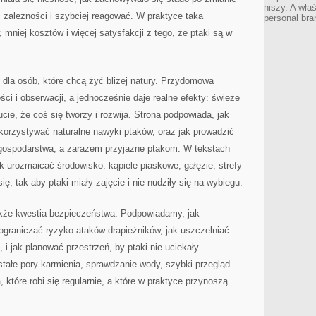
niszy. A wła
ć zależności i szybciej reagować. W praktyce taka
personal bra
mniej kosztów i więcej satysfakcji z tego, że ptaki są w
e dla osób, które chcą żyć bliżej natury. Przydomowa
ci i obserwacji, a jednocześnie daje realne efekty: świeże
ucie, że coś się tworzy i rozwija. Strona podpowiada, jak
korzystywać naturalne nawyki ptaków, oraz jak prowadzić
a gospodarstwa, a zarazem przyjazne ptakom. W tekstach
ak urozmaicać środowisko: kąpiele piaskowe, gałęzie, strefy
ę, tak aby ptaki miały zajęcie i nie nudziły się na wybiegu.
akże kwestia bezpieczeństwa. Podpowiadamy, jak
 ograniczać ryzyko ataków drapieżników, jak uszczelniać
 i jak planować przestrzeń, by ptaki nie uciekały.
tałe pory karmienia, sprawdzanie wody, szybki przegląd
a, które robi się regularnie, a które w praktyce przynoszą