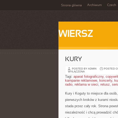
Archiwum
Czech
Strona główna
WIERSZ
KURY
POSTED BY ADMIN
POSTED ON
WYŁĄCZONA
Tagi:
aparat fotograficzny
,
copywri
kampanie reklamowe
,
koncerty
,
ku
radio
,
reklama w sieci
,
retusz
,
seri
Kury i Koguty to miejsce dla osób
pierwszych kroków z kurami niosk
stada przez cały rok. Strona pows
niezależność i chcą prowadzić ch