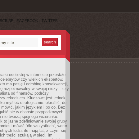
SCRIBE
FACEBOOK
TWITTER
rki osobistej w internecie przestało
celebrytów czy wielkich ekspertów.
kto ma pasję i odrobinę konsekwencji,
ę rozpoznawalny w swojej niszy – czy
jalista od finansów, podróży,
 czy rękodzieła. Kluczowe jest jednak,
ku myśleć strategicznie: określić, do
 mówić, jakim językiem i po co. Bez
zgubić się w chaosie przypadkowych
e nie tworzą spójnego wizerunku.
k to jasne zdefiniowanie swojej grupy
amiast mówić “dla wszystkich”, warto
etnych ludzi: ile mają lat, z czym się
ich treści szukają w sieci. Im