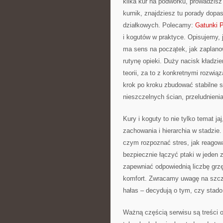
kilka kur na podwórku, prowadzis
kurnik, znajdziesz tu porady dopa
działkowych. Polecamy:
Gatunki 
i kogutów w praktyce. Opisujemy, j
ma sens na początek, jak zaplanow
rutynę opieki. Duży nacisk kładzi
teorii, za to z konkretnymi rozwi
krok po kroku zbudować stabilne st
nieszczelnych ścian, przeludnieni
Kury i koguty to nie tylko temat ja
zachowania i hierarchia w stadzie.
czym rozpoznać stres, jak reagow
bezpiecznie łączyć ptaki w jeden 
zapewniać odpowiednią liczbę grzęd
komfort. Zwracamy uwagę na szczeg
hałas – decydują o tym, czy stado 
Ważną częścią serwisu są treści o