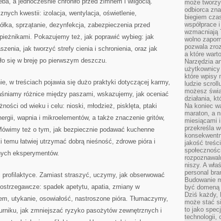
zeba, a jednocześnie chroniło przed zimnem i wilgocią.
może tworzy
odbiorca zna
znych kwestii: izolacja, wentylacja, oświetlenie,
biegiem cza
współprace i
ółka, sprzątanie, dezynfekcja, zabezpieczenia przed
wzmacniają T
pieżnikami. Pokazujemy też, jak poprawić wybieg: jak
wolno zapomi
pozwala zroz
zenia, jak tworzyć strefy cienia i schronienia, oraz jak
a które wart
ło się w breję po pierwszym deszczu.
Narzędzia an
użytkownicy 
które wpisy 
e, w treściach pojawia się dużo praktyki dotyczącej karmy,
ludzie scrol
możesz świa
aśniamy różnice między paszami, wskazujemy, jak oceniać
działania, k
ności od wieku i celu: nioski, młodzież, pisklęta, ptaki
Na koniec wa
maraton, a n
ergii, wapnia i mikroelementów, a także znaczenie gritów,
miesiącami i
przekreśla w
. Mówimy też o tym, jak bezpiecznie podawać kuchenne
konsekwentn
ki temu łatwiej utrzymać dobrą nieśność, zdrowe pióra i
jakość treśc
społeczności
nych eksperymentów.
rozpoznawal
niszy. A wła
personal bra
profilaktyce. Zamiast straszyć, uczymy, jak obserwować
Budowanie ma
 ostrzegawcze: spadek apetytu, apatia, zmiany w
być domeną 
Dziś każdy, 
m, utykanie, osowiałość, nastroszone pióra. Tłumaczymy,
może stać si
to jako spec
urniku, jak zmniejszać ryzyko pasożytów zewnętrznych i
technologii,