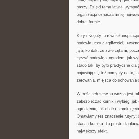
paszy. Dzięki temu łatwiej wyłapa
organizacja oznacza mniej nerwów, 
dobrej formie.
Kury i Koguty to również inspiracj
hodowla uczy cierpliwości, uważnoś
jaja, kontakt ze zwierzętami, pocz
łączyć hodowlę z ogrodem, jak wy
stado tak, by było praktyczne dl
pojawiają się też pomysły na to, j
żerowania, miejsca do schowania si
W treściach serwisu ważna jest t
zabezpieczać kurnik i wybieg, jak
ogrodzenia, jak dbać o zamknięcia,
Omawiamy też znaczenie rutyny: s
stada i kurnika. To proste działani
największy efekt.