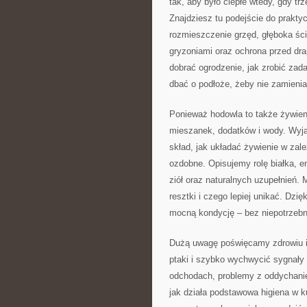
tak, aby było ciepłe wtedy, gdy tr
Znajdziesz tu podejście do praktyc
rozmieszczenie grzęd, głęboka ści
gryzoniami oraz ochrona przed dra
dobrać ogrodzenie, jak zrobić zadas
dbać o podłoże, żeby nie zamienia
Ponieważ hodowla to także żywieni
mieszanek, dodatków i wody. Wyj
skład, jak układać żywienie w zależ
ozdobne. Opisujemy rolę białka, en
ziół oraz naturalnych uzupełnień
resztki i czego lepiej unikać. Dzię
mocną kondycję – bez niepotrzeb
Dużą uwagę poświęcamy zdrowiu i 
ptaki i szybko wychwycić sygnały
odchodach, problemy z oddychanie
jak działa podstawowa higiena w k