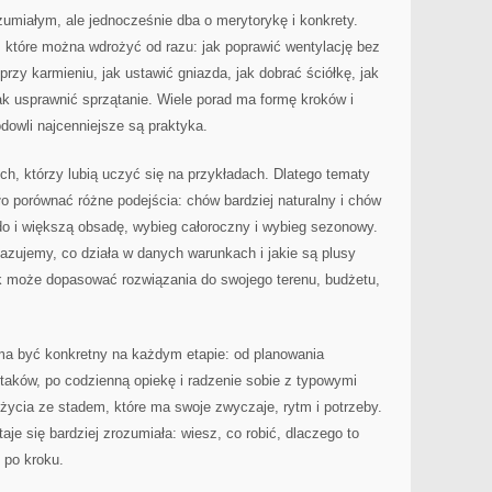
zumiałym, ale jednocześnie dba o merytorykę i konkrety.
 które można wdrożyć od razu: jak poprawić wentylację bez
przy karmieniu, jak ustawić gniazda, jak dobrać ściółkę, jak
k usprawnić sprzątanie. Wiele porad ma formę kroków i
owli najcenniejsze są praktyka.
ych, którzy lubią uczyć się na przykładach. Dlatego tematy
 porównać różne podejścia: chów bardziej naturalny i chów
do i większą obsadę, wybieg całoroczny i wybieg sezonowy.
kazujemy, co działa w danych warunkach i jakie są plusy
ik może dopasować rozwiązania do swojego terenu, budżetu,
 ma być konkretny na każdym etapie: od planowania
taków, po codzienną opiekę i radzenie sobie z typowymi
 życia ze stadem, które ma swoje zwyczaje, rytm i potrzeby.
aje się bardziej zrozumiała: wiesz, co robić, dlaczego to
k po kroku.