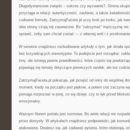
Długodystansowe związki – sukces czy wyzwanie?. Strona skupia
przyciąga w relacji: autentyczność, zaufanie, a także świadomoś
cudowne formuły, ZatrzymajFaceta.pl uczy krok po kroku, jak two
obie strony czują się zauważone. Bo “zatrzymać” mężczyznę nie 
sprawić, żeby sam chciał zostać — z własnej woli i z przekonania
W serwisie znajdziesz rozbudowane artykuły o tym, jak działa s
bez krzywdzących stereotypów. To podejście jest rozsądne: zakła
inny, ale istnieją pewne prawidłowości, które często się powtarzaj
pojawiają się tematy dotyczące pierwszych randek, ale też codzi
ZatrzymajFaceta.pl pokazuje, jak przejść od iskry do wspólnej dro
moment, kiedy na początku jest pięknie, a potem coś zaczyna w
pomaga rozpoznać w porę, co się dzieje: czy to lęk przed blisko
emocjonalny.
Ważnym filarem portalu jest rozmowa. Bo wiele relacji nie rozpada
przez domysły. W artykułach znajdziesz podpowiedzi, jak komun
atakowania. Dowiesz się, jak zadawać pytania, które otwierają, o