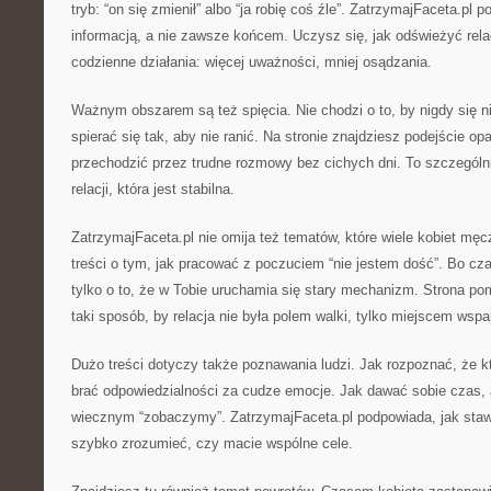
tryb: “on się zmienił” albo “ja robię coś źle”. ZatrzymajFaceta.pl
informacją, a nie zawsze końcem. Uczysz się, jak odświeżyć rela
codzienne działania: więcej uważności, mniej osądzania.
Ważnym obszarem są też spięcia. Nie chodzi o to, by nigdy się ni
spierać się tak, aby nie ranić. Na stronie znajdziesz podejście op
przechodzić przez trudne rozmowy bez cichych dni. To szczególn
relacji, która jest stabilna.
ZatrzymajFaceta.pl nie omija też tematów, które wiele kobiet męc
treści o tym, jak pracować z poczuciem “nie jestem dość”. Bo cz
tylko o to, że w Tobie uruchamia się stary mechanizm. Strona p
taki sposób, by relacja nie była polem walki, tylko miejscem wspa
Dużo treści dotyczy także poznawania ludzi. Jak rozpoznać, że k
brać odpowiedzialności za cudze emocje. Jak dawać sobie czas, a
wiecznym “zobaczymy”. ZatrzymajFaceta.pl podpowiada, jak stawi
szybko zrozumieć, czy macie wspólne cele.