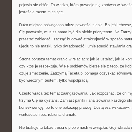
pojawia się chłód. To wiedza, która przydaje się zarówno w świeżej 
jesteście razem miesiące.
Dużo miejsca poświęcono także pewności siebie. Bo jeśli chcesz
Cię poważnie, musisz sama być dla siebie priorytetem. Na Zatrzy
przestać zabiegać i zacząć budować atrakcyjność w sposób natur
ujęciu to nie maski, tylko świadomość i umiejętność stawiania gr
Strona porusza temat granic w relacjach: jak je ustalać, jak je k
czy ktoś je respektuje. Wiele problemów bierze się z tego, że kobi
czuje zmęczenie. ZatrzymajFaceta.pl pomaga odzyskać równowag
być wiecznym testem, tylko współpracą.
Często wraca też temat zaangażowania. Jak rozpoznać, że on myśl
trzyma Cię na dystans. Zamiast paniki i analizowania każdego s
konsekwencję, bo to one pokazują prawdę. Dostajesz wskazówki,
wartościach bez robienia dramatu.
Nie brakuje tu także treści o problemach w związku. Gdy wkrada 