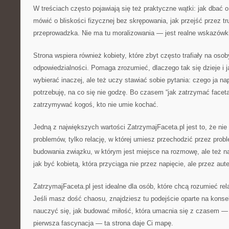
W treściach często pojawiają się też praktyczne wątki: jak dbać 
mówić o bliskości fizycznej bez skrępowania, jak przejść przez tr
przeprowadzka. Nie ma tu moralizowania — jest realne wskazówki
Strona wspiera również kobiety, które zbyt często trafiały na oso
odpowiedzialności. Pomaga zrozumieć, dlaczego tak się dzieje i j
wybierać inaczej, ale też uczy stawiać sobie pytania: czego ja n
potrzebuję, na co się nie godzę. Bo czasem “jak zatrzymać faceta
zatrzymywać kogoś, kto nie umie kochać.
Jedną z największych wartości ZatrzymajFaceta.pl jest to, że nie 
problemów, tylko relację, w której umiesz przechodzić przez prob
budowania związku, w którym jest miejsce na rozmowę, ale też na 
jak być kobietą, która przyciąga nie przez napięcie, ale przez au
ZatrzymajFaceta.pl jest idealne dla osób, które chcą rozumieć rel
Jeśli masz dość chaosu, znajdziesz tu podejście oparte na konse
nauczyć się, jak budować miłość, która umacnia się z czasem — a
pierwsza fascynacja — ta strona daje Ci mapę.