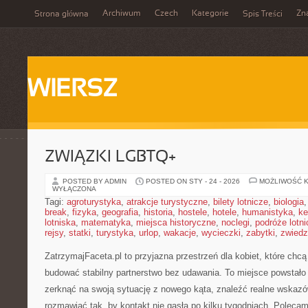
Archiwum
Czech
Kategorie
Zn
Strona główna
Spis Treści
WIERSZ
ZWIĄZKI LGBTQ+
POSTED BY ADMIN
POSTED ON STY - 24 - 2026
MOŻLIWOŚĆ 
WYŁĄCZONA
Tagi:
agroturystyka
,
atrakcje turystyczne
,
bilety lotnicze
,
biologia
break
,
fizyka
,
geografia
,
historia
,
hostele
,
hotele
,
humanistyka
,
ke
lotniska
,
matematyka
,
miejsca historyczne
,
noclegi
,
podróże lotn
rejsy
,
statki
,
turystyka
,
urlop
,
wakacje
,
wycieczki
,
zabytki
,
zwiedz
ZatrzymajFaceta.pl to przyjazna przestrzeń dla kobiet, które chc
budować stabilny partnerstwo bez udawania. To miejsce powstało
zerknąć na swoją sytuację z nowego kąta, znaleźć realne wskazó
rozmawiać tak, by kontakt nie gasła po kilku tygodniach. Poleca