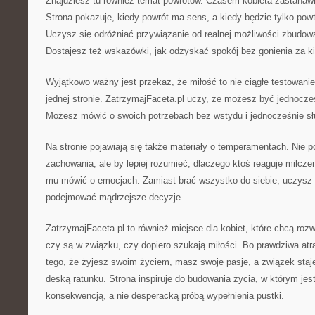
Znajdziesz tu również temat powrotów. Czasem kobieta zastanawi
Strona pokazuje, kiedy powrót ma sens, a kiedy będzie tylko pow
Uczysz się odróżniać przywiązanie od realnej możliwości zbudo
Dostajesz też wskazówki, jak odzyskać spokój bez gonienia za k
Wyjątkowo ważny jest przekaz, że miłość to nie ciągłe testowanie
jednej stronie. ZatrzymajFaceta.pl uczy, że możesz być jednocześ
Możesz mówić o swoich potrzebach bez wstydu i jednocześnie słu
Na stronie pojawiają się także materiały o temperamentach. Nie po
zachowania, ale by lepiej rozumieć, dlaczego ktoś reaguje milcz
mu mówić o emocjach. Zamiast brać wszystko do siebie, uczysz s
podejmować mądrzejsze decyzje.
ZatrzymajFaceta.pl to również miejsce dla kobiet, które chcą rozwi
czy są w związku, czy dopiero szukają miłości. Bo prawdziwa atr
tego, że żyjesz swoim życiem, masz swoje pasje, a związek staje
deską ratunku. Strona inspiruje do budowania życia, w którym jest
konsekwencją, a nie desperacką próbą wypełnienia pustki.