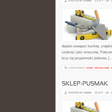
POSTED BY ADMIN
STY - 28 -
dopiero oswajasz kuchnię, znajdz
szybciej i jeść smaczniej. Polec
liczy się przyjemność jedzenia, [
CATEGORIES:
DOMY MODUŁOWE, 
SKLEP-PUSMAK
POSTED BY ADMIN
STY - 28 -