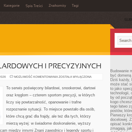
Kategorie
Znakomity
Tagi
Spis Treści
SUB
BILARDOWYCH I PRECYZYJNYCH
Budowanie ma
być domeną 
HISTORIA
 2026
MOŻLIWOŚĆ KOMENTOWANIA
ZOSTAŁA WYŁĄCZONA
Dziś każdy, 
GIER
BILARDOWYCH
może stać si
I
To serwis poświęcony bilardowi, snookerowi, dartowi
to jako spec
PRECYZYJNYCH
technologii,
oraz kręglom – czterem sportom precyzji, w których
by od począt
kogo chcesz
liczy się powtarzalność, opanowanie i trafne
tego łatwo 
rozpoznanie sytuacji. To miejsce powstało dla osób,
postów, któr
Pierwszy kro
które chcą grać dla frajdy, ale też dla tych, którzy
docelowej. Z
mierzą wyżej: w świadome doskonalenie, wyższy
opisać konkr
zmagają, jak
ecam między innymi Znani zawodnicy i legendy sportu i