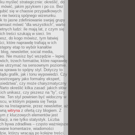
ku myśleć strategicznie: określić, do
 mówić, jakim językiem i po co. Bez
zgubić się w chaosie przypadkowych
e nie tworzą spójnego wizerunku.
k to jasne zdefiniowanie swojej grupy
amiast mówić “dla wszystkich”, warto
etnych ludzi: ile mają lat, z czym się
ich treści szukają w sieci. Im
iesz, do kogo mówisz, tym łatwiej
ci, które naprawdę trafiają w ich
stępny etap to wybór kanałów
 blog, newsletter, social media,
eo. Nie musisz być wszędzie – lepiej
wóch, trzech formatów, które naprawdę
anie utrzymać na sensownym poziomie.
a sprawa to spójny styl. Dotyczy to
ądu grafik, jak i tonu wypowiedzi. Czy
ostrzegany jako formalny ekspert,
ąsiedztwa”, czy może charyzmatyczny
 Warto określić kilka zasad: jakich słów
ich unikasz, czy piszesz na “ty”, czy
alnie. Ten styl powinien być widoczny w
scu, w którym pojawia się Twoja
io na Instagramie, przez newsletter, aż
ówną
witryna
z ofertą czy blogiem. Z
ym z kluczowych elementów jest
acji, a nie tylko statystyk. Liczba
ch bywa zdradliwa – często ważniejsze
wane komentarze, wiadomości
zie, którzy wracają po kolejne treści.