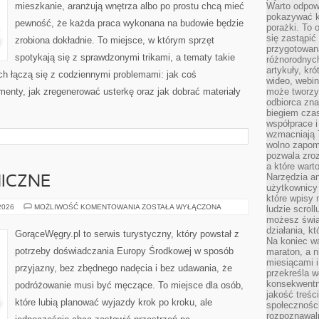
mieszkanie, aranżują wnętrza albo po prostu chcą mieć
Warto odpowi
pokazywać k
pewność, że każda praca wykonana na budowie będzie
porażki. To 
się zastąpić
zrobiona dokładnie. To miejsce, w którym sprzęt
przygotowan
spotykają się z sprawdzonymi trikami, a tematy takie
różnorodnych
artykuły, kr
ch łączą się z codziennymi problemami: jak coś
wideo, webin
enty, jak zregenerować usterkę oraz jak dobrać materiały
może tworzy
odbiorca zna
biegiem cza
współprace i
wzmacniają T
wolno zapomi
pozwala zroz
a które wart
Narzędzia an
ICZNE
użytkownicy 
które wpisy 
TRASY
 2026
MOŻLIWOŚĆ KOMENTOWANIA
ZOSTAŁA WYŁĄCZONA
ludzie scrol
PANORAMICZNE
możesz świa
działania, k
GorąceWęgry.pl to serwis turystyczny, który powstał z
Na koniec wa
potrzeby doświadczania Europy Środkowej w sposób
maraton, a n
miesiącami i
przyjazny, bez zbędnego nadęcia i bez udawania, że
przekreśla w
konsekwentn
podróżowanie musi być męczące. To miejsce dla osób,
jakość treśc
które lubią planować wyjazdy krok po kroku, ale
społeczności
rozpoznawal