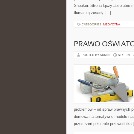
Snooker. Strona łączy absolutne m
tłumaczą zasady […]
CATEGORIES:
MEDYCYNA
PRAWO OŚWIAT
POSTED BY ADMIN
STY - 29 -
problemów – od spraw prawnych po
domowa i alternatywne modele nau
przestrzeń pełni rolę przewodnika 