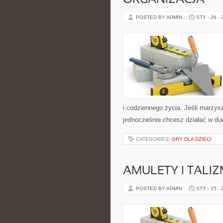
ORGANIZACJA
POSTED BY ADMIN
STY - 26 -
i codziennego życia. Jeśli marzysz
jednocześnie chcesz działać w d
CATEGORIES:
GRY DLA DZIECI
AMULETY I TALI
POSTED BY ADMIN
STY - 25 -