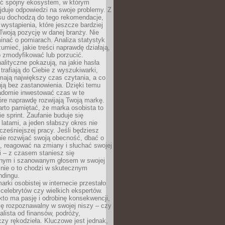
ć spójny ekosystem, w którym
jduje odpowiedzi na swoje problemy. Z
su dochodzą do tego rekomendacje,
 wystąpienia, które jeszcze bardziej
woją pozycję w danej branży. Nie
nać o pomiarach. Analiza statystyk
umieć, jakie treści naprawdę działają,
o zmodyfikować lub porzucić.
alityczne pokazują, na jakie hasła
trafiają do Ciebie z wyszukiwarki,
mają największy czas czytania, a co
lują bez zastanowienia. Dzięki temu
domie inwestować czas w te
tóre naprawdę rozwijają Twoją markę.
rto pamiętać, że marka osobista to
ie sprint. Zaufanie buduje się
 latami, a jeden słabszy okres nie
cześniejszej pracy. Jeśli będziesz
ie rozwijać swoją obecność, dbać o
i, reagować na zmiany i słuchać swojej
 – z czasem staniesz się
nym i szanowanym głosem w swojej
śnie o to chodzi w skutecznym
ndingu.
rki osobistej w internecie przestało
celebrytów czy wielkich ekspertów.
kto ma pasję i odrobinę konsekwencji,
ę rozpoznawalny w swojej niszy – czy
jalista od finansów, podróży,
 czy rękodzieła. Kluczowe jest jednak,