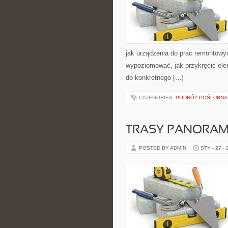
jak urządzenia do prac remontowy
wypoziomować, jak przykręcić elem
do konkretnego […]
CATEGORIES:
PODRÓŻ POŚLUBNA
TRASY PANORAM
POSTED BY ADMIN
STY - 27 -