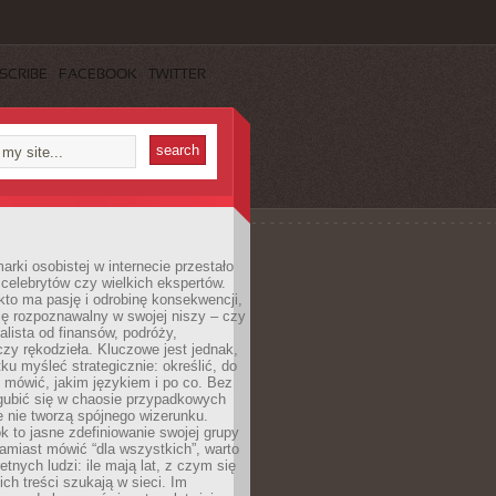
SCRIBE
FACEBOOK
TWITTER
rki osobistej w internecie przestało
celebrytów czy wielkich ekspertów.
kto ma pasję i odrobinę konsekwencji,
ę rozpoznawalny w swojej niszy – czy
jalista od finansów, podróży,
 czy rękodzieła. Kluczowe jest jednak,
ku myśleć strategicznie: określić, do
 mówić, jakim językiem i po co. Bez
zgubić się w chaosie przypadkowych
e nie tworzą spójnego wizerunku.
k to jasne zdefiniowanie swojej grupy
amiast mówić “dla wszystkich”, warto
etnych ludzi: ile mają lat, z czym się
ich treści szukają w sieci. Im