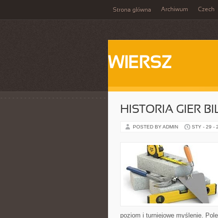
Archiwum
Czech
Strona główna
WIERSZ
HISTORIA GIER 
POSTED BY ADMIN
STY - 29 -
poziom i turniejowe myślenie. Pol