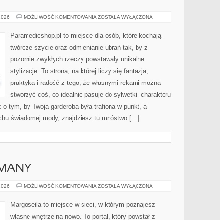
WARSZTAT
 2026
MOŻLIWOŚĆ KOMENTOWANIA
ZOSTAŁA WYŁĄCZONA
KRAWIECKI
–
WYPOSAŻENIE
Paramedicshop.pl to miejsce dla osób, które kochają
I
ORGANIZACJA
twórcze szycie oraz odmienianie ubrań tak, by z
pozornie zwykłych rzeczy powstawały unikalne
stylizacje. To strona, na której liczy się fantazja,
praktyka i radość z tego, że własnymi rękami można
stworzyć coś, co idealnie pasuje do sylwetki, charakteru
 o tym, by Twoja garderoba była trafiona w punkt, a
uchu świadomej mody, znajdziesz tu mnóstwo […]
ZMANY
AMULETY
 2026
MOŻLIWOŚĆ KOMENTOWANIA
ZOSTAŁA WYŁĄCZONA
I
TALIZMANY
Margoseila to miejsce w sieci, w którym poznajesz
własne wnętrze na nowo. To portal, który powstał z