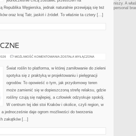
jednocześnie chcą zostawić przestrzeń na
niszy. A wła
 Republika Węgierska, jednak naturalnie przewijają się też
personal bra
ów oraz kraj Tatr, jaskiń i źródeł. To właśnie ta cztery […]
YCZNE
OGRODY
 2026
MOŻLIWOŚĆ KOMENTOWANIA
ZOSTAŁA WYŁĄCZONA
TEMATYCZNE
Świat roślin to platforma, w której zamiłowanie do zieleni
spotyka się z praktyką w projektowaniu i pielęgnacji
ogrodów. To opowieść o tym, jak przydomowy teren
może zamienić się w dopieszczoną strefę relaksu, gdzie
rośliny czują się najlepiej, a człowiek odzyskuje spokój.
W centrum tej idei stoi Kraków i okolice, czyli region, w
 a jednocześnie daje ogrom możliwości do tworzenia
ch zakątków […]