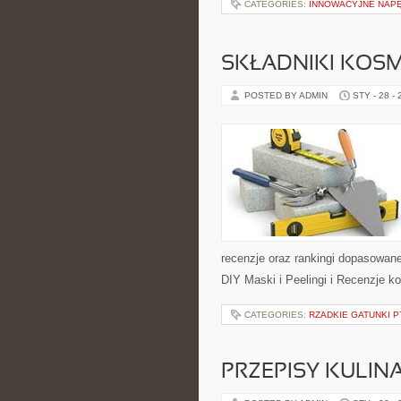
CATEGORIES:
INNOWACYJNE NAPĘ
SKŁADNIKI KOSM
POSTED BY ADMIN
STY - 28 -
recenzje oraz rankingi dopasowane
DIY Maski i Peelingi i Recenzje k
CATEGORIES:
RZADKIE GATUNKI 
PRZEPISY KULIN