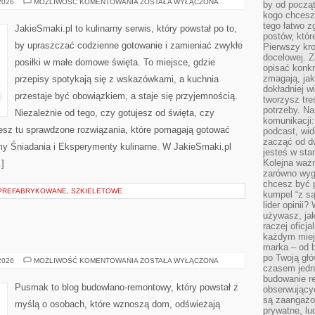
PRZEPISY
 2026
MOŻLIWOŚĆ KOMENTOWANIA
ZOSTAŁA WYŁĄCZONA
by od począt
KULINARNE
kogo chcesz
tego łatwo 
JakieSmaki.pl to kulinarny serwis, który powstał po to,
postów, któr
by upraszczać codzienne gotowanie i zamieniać zwykłe
Pierwszy kro
docelowej. Z
posiłki w małe domowe święta. To miejsce, gdzie
opisać konkr
zmagają, jak
przepisy spotykają się z wskazówkami, a kuchnia
dokładniej w
przestaje być obowiązkiem, a staje się przyjemnością.
tworzysz treś
potrzeby. Na
Niezależnie od tego, czy gotujesz od święta, czy
komunikacji:
iesz tu sprawdzone rozwiązania, które pomagają gotować
podcast, wid
zacząć od d
amy Śniadania i Eksperymenty kulinarne. W JakieSmaki.pl
jesteś w st
Kolejna ważn
…]
zarówno wygl
chcesz być p
PREFABRYKOWANE, SZKIELETOWE
kumpel “z s
lider opinii?
używasz, jak
raczej oficj
każdym miej
marka – od b
po Twoją gł
SKLEP-
 2026
MOŻLIWOŚĆ KOMENTOWANIA
ZOSTAŁA WYŁĄCZONA
czasem jedn
PUSMAK
budowanie rel
Pusmak to blog budowlano-remontowy, który powstał z
obserwujący
są zaangażo
myślą o osobach, które wznoszą dom, odświeżają
prywatne, lud