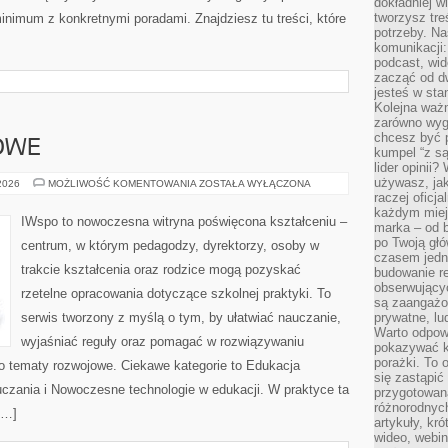
dokładniej w
tworzysz treś
inimum z konkretnymi poradami. Znajdziesz tu treści, które
potrzeby. Na
komunikacji:
podcast, wid
zacząć od d
jesteś w st
Kolejna ważn
zarówno wygl
chcesz być p
OWE
kumpel “z s
lider opinii?
używasz, jak
PRAWO
 2026
MOŻLIWOŚĆ KOMENTOWANIA
ZOSTAŁA WYŁĄCZONA
OŚWIATOWE
raczej oficj
każdym miej
IWspo to nowoczesna witryna poświęcona kształceniu –
marka – od b
po Twoją gł
centrum, w którym pedagodzy, dyrektorzy, osoby w
czasem jedn
trakcie kształcenia oraz rodzice mogą pozyskać
budowanie rel
obserwujący
rzetelne opracowania dotyczące szkolnej praktyki. To
są zaangażo
serwis tworzony z myślą o tym, by ułatwiać nauczanie,
prywatne, lud
Warto odpowi
wyjaśniać reguły oraz pomagać w rozwiązywaniu
pokazywać k
porażki. To 
 tematy rozwojowe. Ciekawe kategorie to Edukacja
się zastąpić
czania i Nowoczesne technologie w edukacji. W praktyce ta
przygotowan
różnorodnych
[…]
artykuły, kr
wideo, webin