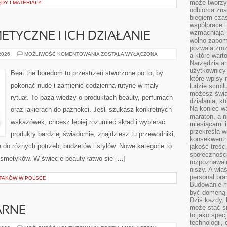
może tworzy
DY I MATERIAŁY
odbiorca zna
biegiem cza
współprace i
wzmacniają T
ETYCZNE I ICH DZIAŁANIE
wolno zapomi
pozwala zroz
SKŁADNIKI
 2026
MOŻLIWOŚĆ KOMENTOWANIA
ZOSTAŁA WYŁĄCZONA
a które wart
KOSMETYCZNE
Narzędzia an
I
użytkownicy 
ICH
Beat the boredom to przestrzeń stworzone po to, by
DZIAŁANIE
które wpisy 
pokonać nudę i zamienić codzienną rutynę w mały
ludzie scrol
możesz świa
rytuał. To baza wiedzy o produktach beauty, perfumach
działania, k
Na koniec wa
oraz lakierach do paznokci. Jeśli szukasz konkretnych
maraton, a n
wskazówek, chcesz lepiej rozumieć skład i wybierać
miesiącami i
przekreśla w
produkty bardziej świadomie, znajdziesz tu przewodniki,
konsekwentn
 do różnych potrzeb, budżetów i stylów. Nowe kategorie to
jakość treśc
społeczności
osmetyków. W świecie beauty łatwo się […]
rozpoznawal
niszy. A wła
personal bra
PTAKÓW W POLSCE
Budowanie ma
być domeną 
Dziś każdy, 
może stać si
ARNE
to jako spec
technologii,