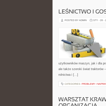
LEŚNICTWO I G
POSTED BY ADMIN
STY - 26 -
użytkowników maszyn, jak i dla pr
ale także szeroki świat traktorów
rolnictwa i […]
CATEGORIES:
PROBLEMY I NAPR
WARSZTAT KRAWI