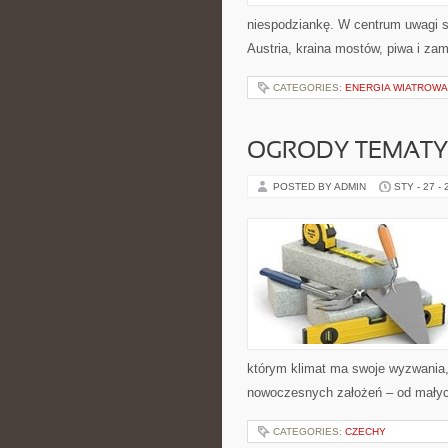
niespodziankę. W centrum uwagi są
Austria, kraina mostów, piwa i zamk
CATEGORIES:
ENERGIA WIATROWA
OGRODY TEMAT
POSTED BY ADMIN
STY - 27 -
którym klimat ma swoje wyzwania,
nowoczesnych założeń – od mały
CATEGORIES:
CZECHY