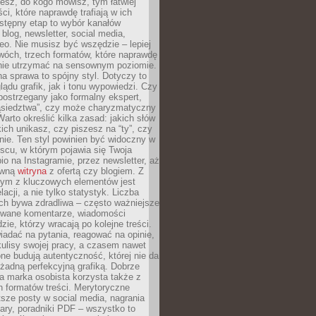
iesz, do kogo mówisz, tym łatwiej
ci, które naprawdę trafiają w ich
stępny etap to wybór kanałów
 blog, newsletter, social media,
eo. Nie musisz być wszędzie – lepiej
wóch, trzech formatów, które naprawdę
anie utrzymać na sensownym poziomie.
a sprawa to spójny styl. Dotyczy to
ądu grafik, jak i tonu wypowiedzi. Czy
ostrzegany jako formalny ekspert,
ąsiedztwa”, czy może charyzmatyczny
 Warto określić kilka zasad: jakich słów
ich unikasz, czy piszesz na “ty”, czy
alnie. Ten styl powinien być widoczny w
scu, w którym pojawia się Twoja
io na Instagramie, przez newsletter, aż
ówną
witryna
z ofertą czy blogiem. Z
ym z kluczowych elementów jest
acji, a nie tylko statystyk. Liczba
ch bywa zdradliwa – często ważniejsze
wane komentarze, wiadomości
zie, którzy wracają po kolejne treści.
adać na pytania, reagować na opinie,
ulisy swojej pracy, a czasem nawet
one budują autentyczność, której nie da
 żadną perfekcyjną grafiką. Dobrze
a marka osobista korzysta także z
 formatów treści. Merytoryczne
ótsze posty w social media, nagrania
ary, poradniki PDF – wszystko to