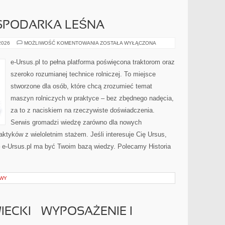
OSPODARKA LEŚNA
LEŚNICTWO
 2026
MOŻLIWOŚĆ KOMENTOWANIA
ZOSTAŁA WYŁĄCZONA
I
GOSPODARKA
LEŚNA
e-Ursus.pl to pełna platforma poświęcona traktorom oraz
szeroko rozumianej technice rolniczej. To miejsce
stworzone dla osób, które chcą zrozumieć temat
maszyn rolniczych w praktyce – bez zbędnego nadęcia,
za to z naciskiem na rzeczywiste doświadczenia.
Serwis gromadzi wiedzę zarówno dla nowych
aktyków z wieloletnim stażem. Jeśli interesuje Cię Ursus,
 – e-Ursus.pl ma być Twoim bazą wiedzy. Polecamy Historia
AWY
ECKI – WYPOSAŻENIE I