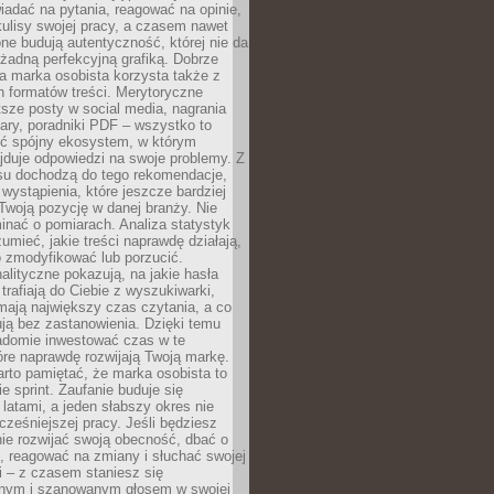
adać na pytania, reagować na opinie,
ulisy swojej pracy, a czasem nawet
one budują autentyczność, której nie da
 żadną perfekcyjną grafiką. Dobrze
a marka osobista korzysta także z
 formatów treści. Merytoryczne
ótsze posty w social media, nagrania
ary, poradniki PDF – wszystko to
ć spójny ekosystem, w którym
jduje odpowiedzi na swoje problemy. Z
su dochodzą do tego rekomendacje,
 wystąpienia, które jeszcze bardziej
woją pozycję w danej branży. Nie
nać o pomiarach. Analiza statystyk
umieć, jakie treści naprawdę działają,
o zmodyfikować lub porzucić.
alityczne pokazują, na jakie hasła
trafiają do Ciebie z wyszukiwarki,
mają największy czas czytania, a co
lują bez zastanowienia. Dzięki temu
domie inwestować czas w te
tóre naprawdę rozwijają Twoją markę.
rto pamiętać, że marka osobista to
ie sprint. Zaufanie buduje się
 latami, a jeden słabszy okres nie
cześniejszej pracy. Jeśli będziesz
ie rozwijać swoją obecność, dbać o
i, reagować na zmiany i słuchać swojej
 – z czasem staniesz się
nym i szanowanym głosem w swojej