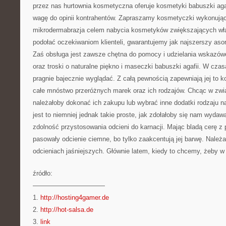
przez nas hurtownia kosmetyczna oferuje kosmetyki babuszki aga
wagę do opinii kontrahentów. Zapraszamy kosmetyczki wykonujące
mikrodermabrazja celem nabycia kosmetyków zwiększających wła
podołać oczekiwaniom klienteli, gwarantujemy jak najszerszy aso
Zaś obsługa jest zawsze chętna do pomocy i udzielania wskazó
oraz troski o naturalne piękno i maseczki babuszki agafii. W cza
pragnie bajecznie wyglądać. Z całą pewnością zapewniają jej to
całe mnóstwo przeróżnych marek oraz ich rodzajów. Chcąc w zwi
należałoby dokonać ich zakupu lub wybrać inne dodatki rodzaju nat
jest to niemniej jednak takie proste, jak zdołałoby się nam wyd
zdolność przystosowania odcieni do karnacji. Mając bladą cerę 
pasowały odcienie ciemne, bo tylko zaakcentują jej barwę. Należ
odcieniach jaśniejszych. Głównie latem, kiedy to chcemy, żeby w 
źródło:
———————————
1.
http://hosting4gamer.de
2.
http://hot-salsa.de
3.
link