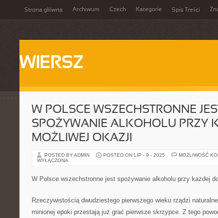
Archiwum
Czech
Kategorie
Zn
Strona główna
Spis Treści
WIERSZ
W POLSCE WSZECHSTRONNE JES
SPOŻYWANIE ALKOHOLU PRZY 
MOŻLIWEJ OKAZJI
POSTED BY ADMIN
POSTED ON LIP - 9 - 2025
MOŻLIWOŚĆ K
WYŁĄCZONA
W Polsce wszechstronne jest spożywanie alkoholu przy każdej do
Rzeczywistością dwudziestego pierwszego wieku rządzi naturalne
minionej epoki przestają już grać pierwsze skrzypce. Z tego pow