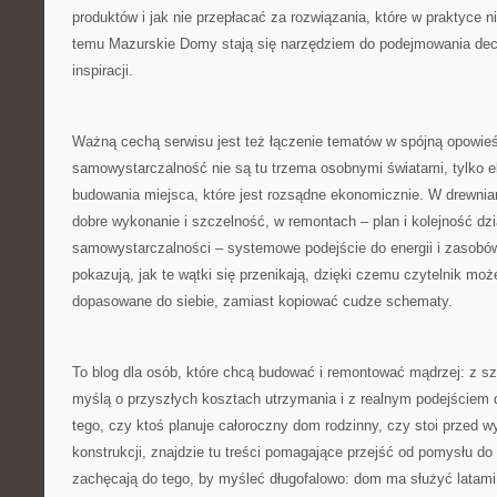
produktów i jak nie przepłacać za rozwiązania, które w praktyce ni
temu Mazurskie Domy stają się narzędziem do podejmowania decyz
inspiracji.
Ważną cechą serwisu jest też łączenie tematów w spójną opowieś
samowystarczalność nie są tu trzema osobnymi światami, tylko e
budowania miejsca, które jest rozsądne ekonomicznie. W drewnia
dobre wykonanie i szczelność, w remontach – plan i kolejność dzi
samowystarczalności – systemowe podejście do energii i zasob
pokazują, jak te wątki się przenikają, dzięki czemu czytelnik mo
dopasowane do siebie, zamiast kopiować cudze schematy.
To blog dla osób, które chcą budować i remontować mądrzej: z s
myślą o przyszłych kosztach utrzymania i z realnym podejściem 
tego, czy ktoś planuje całoroczny dom rodzinny, czy stoi przed
konstrukcji, znajdzie tu treści pomagające przejść od pomysłu d
zachęcają do tego, by myśleć długofalowo: dom ma służyć latami,