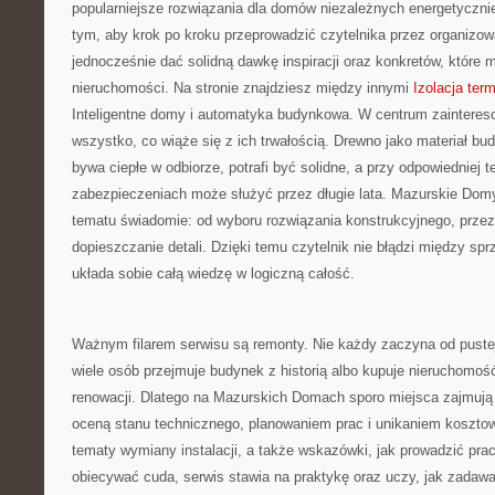
popularniejsze rozwiązania dla domów niezależnych energetycznie
tym, aby krok po kroku przeprowadzić czytelnika przez organizowa
jednocześnie dać solidną dawkę inspiracji oraz konkretów, któr
nieruchomości. Na stronie znajdziesz między innymi
Izolacja ter
Inteligentne domy i automatyka budynkowa. W centrum zainteres
wszystko, co wiąże się z ich trwałością. Drewno jako materiał bu
bywa ciepłe w odbiorze, potrafi być solidne, a przy odpowiedniej te
zabezpieczeniach może służyć przez długie lata. Mazurskie Domy
tematu świadomie: od wyboru rozwiązania konstrukcyjnego, przez
dopieszczanie detali. Dzięki temu czytelnik nie błądzi między sp
układa sobie całą wiedzę w logiczną całość.
Ważnym filarem serwisu są remonty. Nie każdy zaczyna od pustej d
wiele osób przejmuje budynek z historią albo kupuje nieruchomo
renowacji. Dlatego na Mazurskich Domach sporo miejsca zajmują
oceną stanu technicznego, planowaniem prac i unikaniem kosztow
tematy wymiany instalacji, a także wskazówki, jak prowadzić pra
obiecywać cuda, serwis stawia na praktykę oraz uczy, jak zadawa