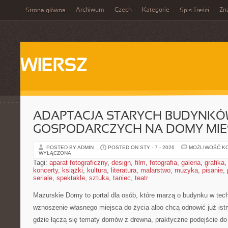
Archiwum
Czech
Kategorie
Zn
Strona główna
Spis Treści
WIERSZ
ADAPTACJA STARYCH BUDYNK
GOSPODARCZYCH NA DOMY MI
POSTED BY ADMIN
POSTED ON STY - 7 - 2026
MOŻLIWOŚĆ K
WYŁĄCZONA
Tagi:
aparat fotograficzny
,
design
,
film
,
fotografia
,
galeria
,
grafika
koncerty
,
książki
,
kultura
,
literatura
,
malarstwo
,
muzyka
,
pisanie
,
seriale
,
spektakle
,
sztuka
,
taniec
,
teatr
Mazurskie Domy to portal dla osób, które marzą o budynku w techn
wznoszenie własnego miejsca do życia albo chcą odnowić już istn
gdzie łączą się tematy domów z drewna, praktyczne podejście do 