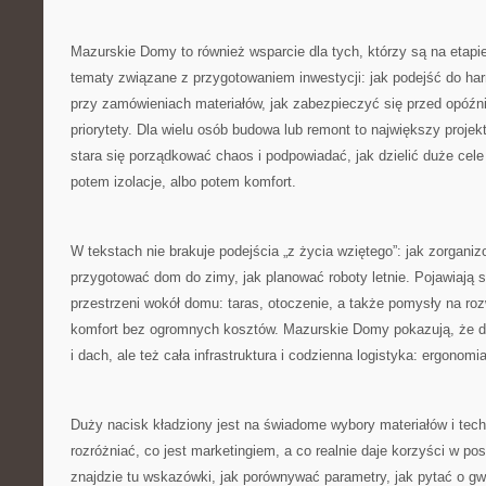
Mazurskie Domy to również wsparcie dla tych, którzy są na etapi
tematy związane z przygotowaniem inwestycji: jak podejść do h
przy zamówieniach materiałów, jak zabezpieczyć się przed opóźni
priorytety. Dla wielu osób budowa lub remont to największy projek
stara się porządkować chaos i podpowiadać, jak dzielić duże cele 
potem izolacje, albo potem komfort.
W tekstach nie brakuje podejścia „z życia wziętego”: jak zorgani
przygotować dom do zimy, jak planować roboty letnie. Pojawiają s
przestrzeni wokół domu: taras, otoczenie, a także pomysły na roz
komfort bez ogromnych kosztów. Mazurskie Domy pokazują, że do
i dach, ale też cała infrastruktura i codzienna logistyka: ergonomia
Duży nacisk kładziony jest na świadome wybory materiałów i tec
rozróżniać, co jest marketingiem, a co realnie daje korzyści w pos
znajdzie tu wskazówki, jak porównywać parametry, jak pytać o gw