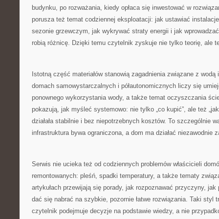
budynku, po rozważania, kiedy opłaca się inwestować w rozwiąza
porusza też temat codziennej eksploatacji: jak ustawiać instalac
sezonie grzewczym, jak wykrywać straty energii i jak wprowadza
robią różnicę. Dzięki temu czytelnik zyskuje nie tylko teorię, ale
Istotną część materiałów stanowią zagadnienia związane z wodą
domach samowystarczalnych i półautonomicznych liczy się umiej
ponownego wykorzystania wody, a także temat oczyszczania śc
pokazują, jak myśleć systemowo: nie tylko „co kupić”, ale też „ja
działała stabilnie i bez niepotrzebnych kosztów. To szczególnie 
infrastruktura bywa ograniczona, a dom ma działać niezawodnie za
Serwis nie ucieka też od codziennych problemów właścicieli dom
remontowanych: pleśń, spadki temperatury, a także tematy związ
artykułach przewijają się porady, jak rozpoznawać przyczyny, jak p
dać się nabrać na szybkie, pozornie łatwe rozwiązania. Taki styl 
czytelnik podejmuje decyzje na podstawie wiedzy, a nie przypadk