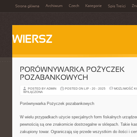
Archiwum
Czech
Kategorie
Zn
Strona główna
Spis Treści
WIERSZ
PORÓWNYWARKA POŻYCZEK
POZABANKOWYCH
POSTED BY ADMIN
POSTED ON LIP - 20 - 2025
MOŻLIWOŚĆ 
WYŁĄCZONA
Porównywarka Pożyczek pozabankowych
W wielu przypadkach użycie specjalnych form fiskalnych urządze
pewnością są one znakomicie dostrzegalne w sklepach. Takie kasy 
zakupiony towar. Ograniczają się przede wszystkim do ilości i c