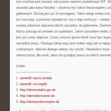
tym możliwe jest również odczytanie wartości podatkowej VAT. Ws
sprawdź jaka kasa fiskalna – powinny być także dostrzegalne u p
gabinetach. Dzisiaj jest już to wymagane. Takie usługi medyczne
tez kosztują, a przecież wypada tez się z tego rozliczyć – wwww.
ustawa odnośnie wpisania takich sprzętów, do gabinetów. Zwolnie
którzy pracują na umowie ze szpitalami. Jakim sposobem widać z
jest już coraz większe. Coraz szersze grono lokali musi być wyp
narzędzie pracy. Obsługa takiej kasy jest wobec tego jak w najw
codziennym, właśnie dlatego należy się szkolić. Niewiedza może
niekorzystna, dla osób, jakie chcą podjąć pracę na takich stanow
źródło:
———————————
1.
sprawdź nasze porady
2.
sprawdź szczegóły
3.
http://dermentalist-gin.de
4.
http://derreidemeister.de
5.
http://dertanzdervampire.de