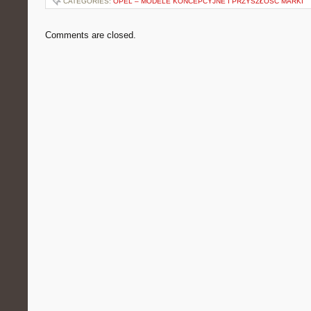
CATEGORIES:
OPEL – MODELE KONCEPCYJNE I PRZYSZŁOŚĆ MARKI
Comments are closed.