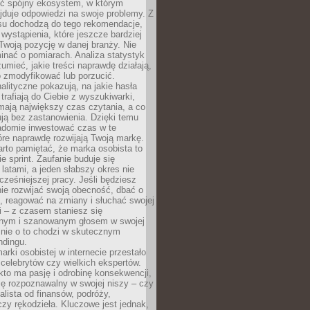
ć spójny ekosystem, w którym
jduje odpowiedzi na swoje problemy. Z
su dochodzą do tego rekomendacje,
 wystąpienia, które jeszcze bardziej
woją pozycję w danej branży. Nie
nać o pomiarach. Analiza statystyk
umieć, jakie treści naprawdę działają,
o zmodyfikować lub porzucić.
alityczne pokazują, na jakie hasła
trafiają do Ciebie z wyszukiwarki,
mają największy czas czytania, a co
lują bez zastanowienia. Dzięki temu
domie inwestować czas w te
tóre naprawdę rozwijają Twoją markę.
rto pamiętać, że marka osobista to
ie sprint. Zaufanie buduje się
 latami, a jeden słabszy okres nie
cześniejszej pracy. Jeśli będziesz
ie rozwijać swoją obecność, dbać o
i, reagować na zmiany i słuchać swojej
 – z czasem staniesz się
nym i szanowanym głosem w swojej
śnie o to chodzi w skutecznym
ndingu.
rki osobistej w internecie przestało
celebrytów czy wielkich ekspertów.
kto ma pasję i odrobinę konsekwencji,
ę rozpoznawalny w swojej niszy – czy
jalista od finansów, podróży,
 czy rękodzieła. Kluczowe jest jednak,