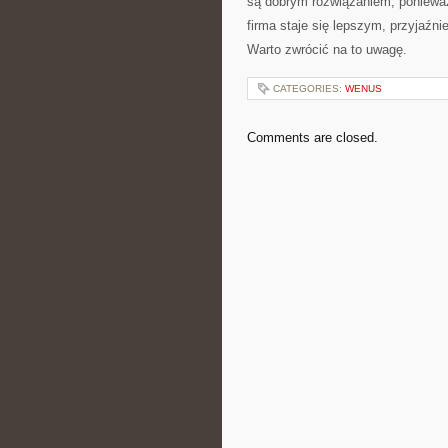
są dobrym rozwiązaniem, ponieważ
firma staje się lepszym, przyjaźn
Warto zwrócić na to uwagę.
CATEGORIES:
WENUS
Comments are closed.