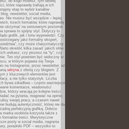
iesz, do kogo mówisz, tym łatwiej
ci, które naprawdę trafiają w ich
stępny etap to wybór kanałów
 blog, newsletter, social media,
eo. Nie musisz być wszędzie – lepiej
wóch, trzech formatów, które naprawdę
anie utrzymać na sensownym poziomie.
a sprawa to spójny styl. Dotyczy to
ądu grafik, jak i tonu wypowiedzi. Czy
ostrzegany jako formalny ekspert,
ąsiedztwa”, czy może charyzmatyczny
 Warto określić kilka zasad: jakich słów
ich unikasz, czy piszesz na “ty”, czy
alnie. Ten styl powinien być widoczny w
scu, w którym pojawia się Twoja
io na Instagramie, przez newsletter, aż
ówną
witryna
z ofertą czy blogiem. Z
ym z kluczowych elementów jest
acji, a nie tylko statystyk. Liczba
ch bywa zdradliwa – często ważniejsze
wane komentarze, wiadomości
zie, którzy wracają po kolejne treści.
adać na pytania, reagować na opinie,
ulisy swojej pracy, a czasem nawet
one budują autentyczność, której nie da
 żadną perfekcyjną grafiką. Dobrze
a marka osobista korzysta także z
 formatów treści. Merytoryczne
ótsze posty w social media, nagrania
ary, poradniki PDF – wszystko to