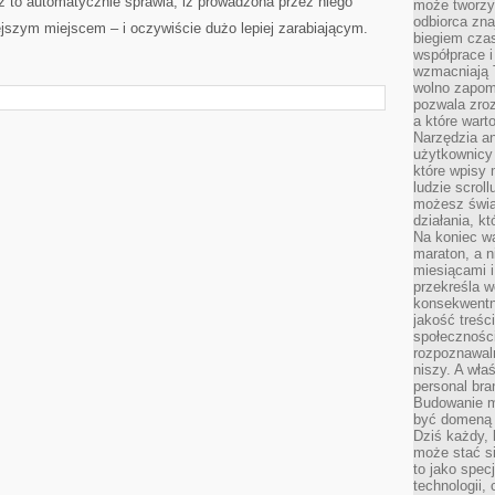
 to automatycznie sprawia, iż prowadzona przez niego
może tworzy
odbiorca zna
iejszym miejscem – i oczywiście dużo lepiej zarabiającym.
biegiem cza
współprace i
wzmacniają T
wolno zapomi
pozwala zroz
a które wart
Narzędzia an
użytkownicy 
które wpisy 
ludzie scrol
możesz świa
działania, k
Na koniec wa
maraton, a n
miesiącami i
przekreśla w
konsekwentn
jakość treśc
społeczności
rozpoznawal
niszy. A wła
personal bra
Budowanie ma
być domeną 
Dziś każdy, 
może stać si
to jako spec
technologii,