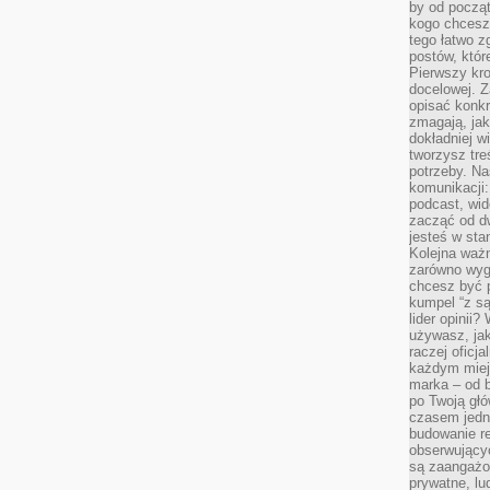
by od począt
kogo chcesz
tego łatwo 
postów, któr
Pierwszy kro
docelowej. Z
opisać konkr
zmagają, jak
dokładniej w
tworzysz treś
potrzeby. Na
komunikacji:
podcast, wid
zacząć od d
jesteś w st
Kolejna ważn
zarówno wygl
chcesz być p
kumpel “z s
lider opinii?
używasz, jak
raczej oficj
każdym miej
marka – od b
po Twoją gł
czasem jedn
budowanie rel
obserwujący
są zaangażo
prywatne, lud