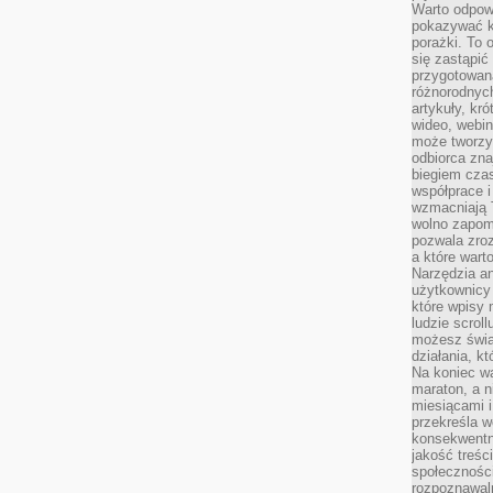
Warto odpowi
pokazywać k
porażki. To 
się zastąpić
przygotowan
różnorodnych
artykuły, kr
wideo, webin
może tworzy
odbiorca zna
biegiem cza
współprace i
wzmacniają T
wolno zapomi
pozwala zroz
a które wart
Narzędzia an
użytkownicy 
które wpisy 
ludzie scrol
możesz świa
działania, k
Na koniec wa
maraton, a n
miesiącami i
przekreśla w
konsekwentn
jakość treśc
społeczności
rozpoznawal