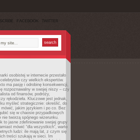
SCRIBE
FACEBOOK
TWITTER
rki osobistej w internecie przestało
celebrytów czy wielkich ekspertów.
kto ma pasję i odrobinę konsekwencji,
ę rozpoznawalny w swojej niszy – czy
jalista od finansów, podróży,
 czy rękodzieła. Kluczowe jest jednak,
ku myśleć strategicznie: określić, do
 mówić, jakim językiem i po co. Bez
zgubić się w chaosie przypadkowych
e nie tworzą spójnego wizerunku.
k to jasne zdefiniowanie swojej grupy
amiast mówić “dla wszystkich”, warto
etnych ludzi: ile mają lat, z czym się
ich treści szukają w sieci. Im