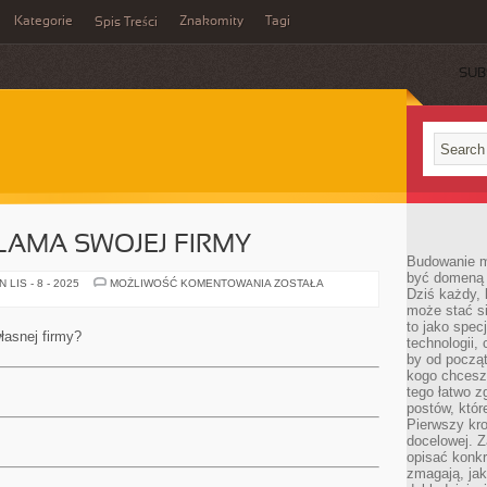
Kategorie
Znakomity
Tagi
Spis Treści
SUB
LAMA SWOJEJ FIRMY
Budowanie ma
być domeną 
SKUTECZNA
LIS - 8 - 2025
MOŻLIWOŚĆ KOMENTOWANIA
ZOSTAŁA
Dziś każdy, 
REKLAMA
SWOJEJ
może stać si
FIRMY
to jako spec
łasnej firmy?
technologii,
by od począt
kogo chcesz
tego łatwo 
postów, któr
Pierwszy kro
docelowej. Z
opisać konkr
zmagają, jak