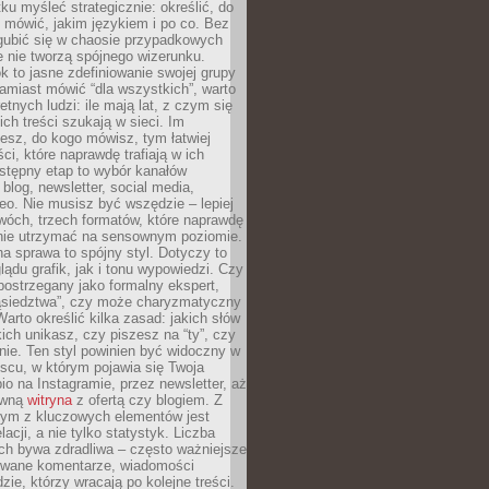
ku myśleć strategicznie: określić, do
 mówić, jakim językiem i po co. Bez
zgubić się w chaosie przypadkowych
e nie tworzą spójnego wizerunku.
k to jasne zdefiniowanie swojej grupy
amiast mówić “dla wszystkich”, warto
etnych ludzi: ile mają lat, z czym się
ich treści szukają w sieci. Im
iesz, do kogo mówisz, tym łatwiej
ci, które naprawdę trafiają w ich
stępny etap to wybór kanałów
 blog, newsletter, social media,
eo. Nie musisz być wszędzie – lepiej
wóch, trzech formatów, które naprawdę
anie utrzymać na sensownym poziomie.
a sprawa to spójny styl. Dotyczy to
ądu grafik, jak i tonu wypowiedzi. Czy
ostrzegany jako formalny ekspert,
ąsiedztwa”, czy może charyzmatyczny
 Warto określić kilka zasad: jakich słów
ich unikasz, czy piszesz na “ty”, czy
alnie. Ten styl powinien być widoczny w
scu, w którym pojawia się Twoja
io na Instagramie, przez newsletter, aż
ówną
witryna
z ofertą czy blogiem. Z
ym z kluczowych elementów jest
acji, a nie tylko statystyk. Liczba
ch bywa zdradliwa – często ważniejsze
wane komentarze, wiadomości
zie, którzy wracają po kolejne treści.