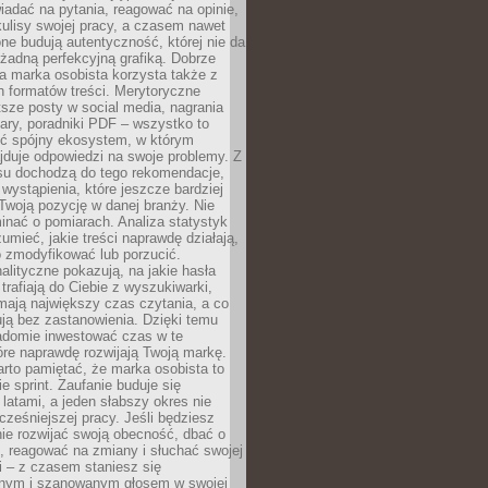
adać na pytania, reagować na opinie,
ulisy swojej pracy, a czasem nawet
one budują autentyczność, której nie da
 żadną perfekcyjną grafiką. Dobrze
a marka osobista korzysta także z
 formatów treści. Merytoryczne
ótsze posty w social media, nagrania
ary, poradniki PDF – wszystko to
ć spójny ekosystem, w którym
jduje odpowiedzi na swoje problemy. Z
su dochodzą do tego rekomendacje,
 wystąpienia, które jeszcze bardziej
woją pozycję w danej branży. Nie
nać o pomiarach. Analiza statystyk
umieć, jakie treści naprawdę działają,
o zmodyfikować lub porzucić.
alityczne pokazują, na jakie hasła
trafiają do Ciebie z wyszukiwarki,
mają największy czas czytania, a co
lują bez zastanowienia. Dzięki temu
domie inwestować czas w te
tóre naprawdę rozwijają Twoją markę.
rto pamiętać, że marka osobista to
ie sprint. Zaufanie buduje się
 latami, a jeden słabszy okres nie
cześniejszej pracy. Jeśli będziesz
ie rozwijać swoją obecność, dbać o
i, reagować na zmiany i słuchać swojej
 – z czasem staniesz się
nym i szanowanym głosem w swojej