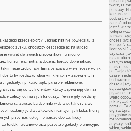
dokładniej w
tworzysz treś
potrzeby. Na
komunikacji:
podcast, wid
zacząć od d
jesteś w st
Kolejna ważn
zarówno wygl
 każdego przedsiębiorcy. Jednak nikt nie powiedział, iż
chcesz być p
kumpel “z s
większego zysku, chociażby oszczędzając na jakości
lider opinii?
używasz, jak
aniu wypłat dla swoich pracowników. To mocno
raczej oficj
cież konsumenci potrafią docenić bardzo dobrą jakość
każdym miej
marka – od b
 takim razie zrobić, aby firma osiągała o wiele lepsze wyniki
po Twoją gł
hubę to by rozdawać własnym klientom – zapewne tym
czasem jedn
budowanie rel
maści gadżety, np. kubki bądź parasole reklamowe.
obserwujący
są zaangażo
aniczać się do tych klientów, którzy zapewniają dla nas
prywatne, lud
adzie zależy od naszych funduszy. Pewnie gdy rozdamy
Warto odpowi
pokazywać k
klamowe są zawsze bardzo mile widziane, tak czy siak
porażki. To 
eżeli rozdamy je dla całkowicie nieznajomych ludzi, którzy
się zastąpić
przygotowan
onych przez nas usług. To bardzo dobrze, kiedy
różnorodnych
artykuły, kr
, że torebki reklamowe oraz pozostałe gadżety promocyjne
wideo, webin