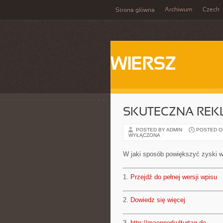
Archiwum
Czech
Strona główna
WIERSZ
SKUTECZNA REK
POSTED BY ADMIN
POSTED ON 
WYŁĄCZONA
W jaki sposób powiększyć zyski w
1.
Przejdź do pełnej wersji wpisu
2.
Dowiedz się więcej
3.
http://maennerkulturtag.de