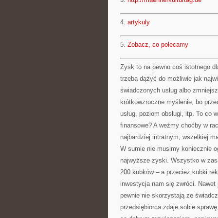
4.
artykuly
5.
Zobacz, co polecamy
Zysk to na pewno coś istotnego dla
trzeba dążyć do możliwie jak naj
świadczonych usług albo zmniejsz
krótkowzroczne myślenie, bo prze
usług, poziom obsługi, itp. To co w
finansowe? A weźmy choćby w rac
najbardziej intratnym, wszelkiej 
W sumie nie musimy koniecznie ogr
najwyższe zyski. Wszystko w zas
200 kubków – a przecież kubki re
inwestycja nam się zwróci. Nawet j
pewnie nie skorzystają ze świadcz
przedsiębiorca zdaje sobie sprawę