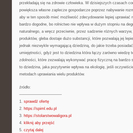
przekładają się na zdrowie człowieka. W dzisiejszych czasach cor
powiększa własne zaplecze gospodarcze poprzez nabywanie rozm
aby w ten sposób mieć możliwość zdecydowanie lepiej uprawiać r
bardzo dogodne, bo rolnictwo nie wpływa w dużym stopniu na deg
naturalnego, a wręcz przeciwnie, przez sadzenie różnych warzyw, 
produktów, gleba dostaje dużo substancji, które pozwalają jej lepi
jednak niezwykle wymagającą dziedziną, do jakie trzeba posiadać
umiejętności, gdyż jest to dziedzina która łączy zarówno wiedzę t
zdolności, które zezwalają wykonywać pracę fizyczną na bardzo 
to dziedzina, jaka pozytywnie wpływa na ekologię, jeśli oczywiści
metodach uprawiania wielu produktów.
źródło:
———————————
1.
sprawdź ofertę
2.
https://spiml.edu.pl
3.
https://stolarstwowaligora.pl
4.
kliknij aby przejść
5.
czytaj dalej