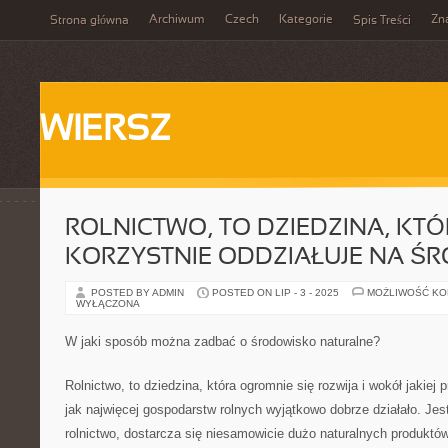
Archiwum
Czech
Kategorie
Zn
Strona główna
Spis Treści
WIERSZ
ROLNICTWO, TO DZIEDZINA, KT
KORZYSTNIE ODDZIAŁUJE NA Ś
POSTED BY ADMIN
POSTED ON LIP - 3 - 2025
MOŻLIWOŚĆ K
WYŁĄCZONA
W jaki sposób można zadbać o środowisko naturalne?
Rolnictwo, to dziedzina, która ogromnie się rozwija i wokół jakiej 
jak najwięcej gospodarstw rolnych wyjątkowo dobrze działało. Jes
rolnictwo, dostarcza się niesamowicie dużo naturalnych produktów