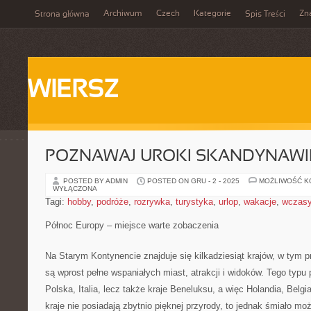
Archiwum
Czech
Kategorie
Zn
Strona główna
Spis Treści
WIERSZ
POZNAWAJ UROKI SKANDYNAWII
POSTED BY ADMIN
POSTED ON GRU - 2 - 2025
MOŻLIWOŚĆ 
WYŁĄCZONA
Tagi:
hobby
,
podróże
,
rozrywka
,
turystyka
,
urlop
,
wakacje
,
wczas
Północ Europy – miejsce warte zobaczenia
Na Starym Kontynencie znajduje się kilkadziesiąt krajów, w tym pr
są wprost pełne wspaniałych miast, atrakcji i widoków. Tego typu 
Polska, Italia, lecz także kraje Beneluksu, a więc Holandia, Belg
kraje nie posiadają zbytnio pięknej przyrody, to jednak śmiało moż