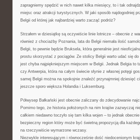
zapragniemy spędzić w nich nawet kilka miesięcy, to i tak odnajd
miejsc oraz atrakcji turystycznych. W jaki sposób najdogodniej 
Belgii od której jak najbardziej warto zacząć podróż?
Strzałem w dziesiątkę są oczywiście linie lotnicze – obecnie z w
również z chociażby Poznania, lata do Belgii niemała ilość samol
Belgii, to pewnie będzie Bruksela, która generalnie jest nieoficja
prostu skorzystać z pociągów. Ze stolicy Belgii warto udać się do 
jest chyba najpiękniejszym miejscem w Belgii. Jednak Belgia to
czy Antwerpia, która na całym świecie słynie z własnej potęgi gos
samej Belgii można na spokojnie znaleźć przynajmniej dziesięć c
jeszcze sporo większa Holandia i Luksemburg.
Półwysep Bałkański jest obecnie zaliczany do zdecydowanie naj
Pomimo tego, że historia położonych na nim krajów zazwyczaj nie 
całkiem niedawno toczyło się tam kilka wojen – to jednak obecnie 
bezpieczny region który może być świetną propozycją dla każdeg
na rzeczywiście wymarzone wczasy.
Niezwykle interesującym i równocześnie dość niedocenionym kraj