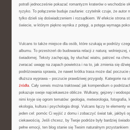
potrafi jednocześnie pokazać romantyzm kraterów o wschodzie sło
ryzyko. To połączenie buduje zaufanie: czytelnik czuje, że autor n
tylko dzieli się doświadczeniem i rozsądkiem. W efekcie strona s
świecie, w którym piękno wynika z potęgi, a potęga wymaga poko
Vulcans to także miejsce dla osób, które szukają w podróży czego
albumu. To przestrzeń do budowania relacji z naturą: wolniejszej, 
świadomej. Teksty zachęcają, by słuchać wiatru, patrzeć na chmu
zwracać uwagę na zapach powietrza i na to, jak zmienia się dźwi
podróżowania sprawia, że nawet krótka trasa może dać poczucie
dłuższa wyprawa – poczucie prawdziwej przygody. Kategorie na st
źródła
. Cały serwis można traktować jak kompendium o podróżach
pokazuje swoje najciekawsze oblicze. Wulkany, gejzery i wodospad
nimi kryje się ogrom tematów: geologia, meteorologia, fotografia,
ekologia, kultura i psychologia drogi. Vulcans łączy te elementy 
jeden cel: pomóc Ci wyjść z domu i zobaczyć świat tak, jakbyś og
ciekawością. Jeśli chcesz, by Twoje podróże były bardziej świad
pełne emocji, ten blog stanie się Twoim naturalnym przystankiem