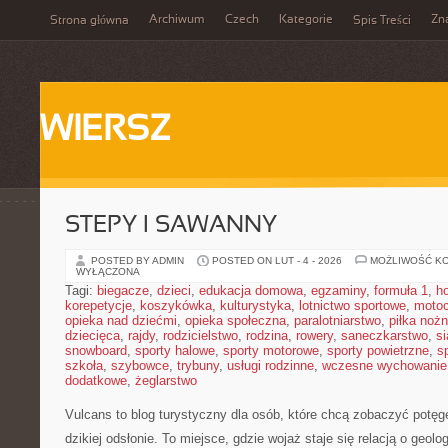
Archiwum
Czech
Kategorie
Zn
Strona główna
Spis Treści
WIERSZ
STEPY I SAWANNY
POSTED BY ADMIN
POSTED ON LUT - 4 - 2026
MOŻLIWOŚĆ K
WYŁĄCZONA
Tagi:
biegacze
,
dzieci
,
edukacja domowa
,
egzaminy
,
formuła 1
,
h
korepetycje
,
koszykówka
,
kulturystyka
,
lotnictwo sportowe
,
motoc
opieka nad dziećmi
,
opieka społeczna
,
paralotniarstwo
,
piłka noż
dziecięca
,
rajdy
,
rodzicielstwo
,
rodzina
,
rowery
,
saneczkarstwo
,
s
snowboard
,
sporty halowe
,
sporty motorowe
,
sporty powietrzne
,
s
szkoła
,
szybowce
,
trybuny
,
usługi rodzinne
,
wczesne wychowanie
dodatkowe
,
żeglarstwo
Vulcans to blog turystyczny dla osób, które chcą zobaczyć potęgę 
dzikiej odsłonie. To miejsce, gdzie wojaż staje się relacją o geolog