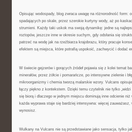
Opisując wodospady, blog zwraca uwagę na różnorodność form: od
spadających po skale, przez szerokie kurtyny wody, aż po kaskady
strumieni. Każdy taki uskok ma swoją dynamikę: jedne są najlep
roztopów, jeszcze inne w okresie suchym, gdy odsłania się struk
patrzeć na wodę jak na rzeźbiarza krajobrazu, który pracuje konsek
efektem są miejsca, które potrafią uspokoić, zachwycić i dodać e
W świecie gejzerów i gorących źródeł pojawia się z kolei temat bar
minerałów, przez żółcie i pomarańcze, po intensywne zielenie i błę
mikroorganizmy i chemia tworzą malarskie wzory. Vulcans opisuje
łączy piękno z kontekstem. Dzięki temu czytelnik nie tylko „widzi 
się biorą i dlaczego w jednym miejscu dominują inne odcienie niż
każda wyprawa staje się bardziej intensywna: więcej zauważasz, 
wynosisz.
Wulkany na Vulcans nie są przedstawiane jako sensacja, tylko ja