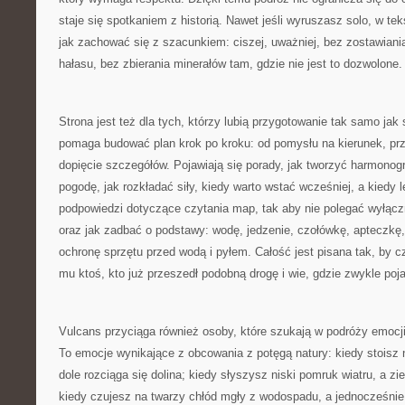
staje się spotkaniem z historią. Nawet jeśli wyruszasz solo, w te
jak zachować się z szacunkiem: ciszej, uważniej, bez zostawian
hałasu, bez zbierania minerałów tam, gdzie nie jest to dozwolone.
Strona jest też dla tych, którzy lubią przygotowanie tak samo ja
pomaga budować plan krok po kroku: od pomysłu na kierunek, prz
dopięcie szczegółów. Pojawiają się porady, jak tworzyć harmono
pogodę, jak rozkładać siły, kiedy warto wstać wcześniej, a kiedy l
podpowiedzi dotyczące czytania map, tak aby nie polegać wyłącz
oraz jak zadbać o podstawy: wodę, jedzenie, czołówkę, apteczkę
ochronę sprzętu przed wodą i pyłem. Całość jest pisana tak, by c
mu ktoś, kto już przeszedł podobną drogę i wie, gdzie zwykle poja
Vulcans przyciąga również osoby, które szukają w podróży emocji, 
To emocje wynikające z obcowania z potęgą natury: kiedy stoisz 
dole rozciąga się dolina; kiedy słyszysz niski pomruk wiatru, a zi
kiedy czujesz na twarzy chłód mgły z wodospadu, a jednocześnie