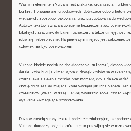
Ważnym elementem Vulcans jest praktyka: organizacja. To blog d
konkret. Pojawiają się tu podpowiedzi dotyczące doboru butów, wa
wietrznych, sposobów pakowania, oraz przygotowania do wędrówe
Autorzy tekstów zwracają uwagę na bezpieczeństwo: ocenę ryzy
lokalnych, szacunek do barier i oznaczeń, a także umiejętność r
robią się niebezpieczne. Na pierwszym miejscu jest założenie, ż
człowiek ma być obserwatorem.
Vulcans kładzie nacisk na doświadczenie „tu i teraz”, dlatego w o
detale, które budują klimat wypraw: dźwięk kroków na wulkaniczn
czarną lawą a zielenią mchów, oraz moment, gdy z daleka widać j
chwilę dojdziesz do miejsca, które wygląda jak inna planeta. Ten
czytelnikowi „wejść” w trasę i łatwiej wyobrazić sobie, czy to wy
wyzwanie wymagające przygotowania.
Dużą wartością strony jest też podejście edukacyjne, ale podane
Vulcans tłumaczy pojęcia, które często przewijają się w rozmowa