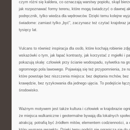
czym różni się kaldera, co oznaczają warstwy popiołu, skąd bierz
jak rozpoznawać formy terenu, które mogą świadczyć o dawnej ak
podręcznik, tylko wiedza dla wędrowców. Dzięki temu kolejne wyja
świadome: zamiast tylko „być”, zaczynasz też czytać krajobraz 
tysięcy lat.
Vulcans to również inspiracja dla osób, które kochają robienie zdj
wskazówki o tym, jak łapać kontrasty, jak korzystać z mgiełki i p
pokazują skalę: człowiek przy ścianie wodospadu, sylwetka na gra
ogromnego pola lawowego. Pojawiają się też przypomnienia, że naj
które powstaje bez niszczenia miejsca: bez deptania mchów, bez
krawędzie, bez ryzykowania dla jednego ujęcia. To podejście łąc
środowisko.
Ważnym motywem jest także kultura i człowiek w krajobrazie ogni
że miejsca wulkaniczne i geotermalne bywają dla lokalnych społe
atrakcją: potrafią być źródłem mitów, elementem codzienności, 
który wymaga respektu. Dzięki temu podróż nie ogranicza się do 