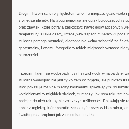
Drugim filarem są strefy hydrotermalne. To miejsca, gdzie woda i 
z wnętrza planety. Na blogu pojawiają się opisy bulgoczących źr
oraz zjawisk, które potrafią zaskoczyć nawet doświadczonych w
temperatury, śliskie osady, intensywny zapach minerałów i poczuc
Vulcans pomaga rozumieć, dlaczego nie wolno schodzić ze ścieże
geotermalny, i czemu fotografia w takich miejscach wymaga nie tyl
ostrożności.
Trzecim filarem są wodospady, czyli żywioł wody w najbardziej w
Vulcans wodospad nie jest tylko tłem do zdjęcia, ale punktem tras
Blog pokazuje różnice między kaskadami spływającymi po bazal
wyżłobionymi w miękkich skałach, tłumaczy, jak pora roku zmienia
podejść do nich tak, by nie zniszczyć roślinności. Pojawiają się 
sobie z mgiełką, które potrafią zamoczyć sprzęt w kilka minut, or
światło gra z kroplami jak z drobinkami szkła.