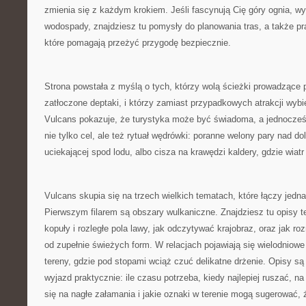
zmienia się z każdym krokiem. Jeśli fascynują Cię góry ognia, w
wodospady, znajdziesz tu pomysły do planowania tras, a także p
które pomagają przeżyć przygodę bezpiecznie.
Strona powstała z myślą o tych, którzy wolą ścieżki prowadzące 
zatłoczone deptaki, i którzy zamiast przypadkowych atrakcji wyb
Vulcans pokazuje, że turystyka może być świadoma, a jednocześn
nie tylko cel, ale też rytuał wędrówki: poranne welony pary nad do
uciekającej spod lodu, albo cisza na krawędzi kaldery, gdzie wiatr 
Vulcans skupia się na trzech wielkich tematach, które łączy jedna
Pierwszym filarem są obszary wulkaniczne. Znajdziesz tu opisy te
kopuły i rozległe pola lawy, jak odczytywać krajobraz, oraz jak r
od zupełnie świeżych form. W relacjach pojawiają się wielodniow
tereny, gdzie pod stopami wciąż czuć delikatne drżenie. Opisy s
wyjazd praktycznie: ile czasu potrzeba, kiedy najlepiej ruszać, 
się na nagłe załamania i jakie oznaki w terenie mogą sugerować, 