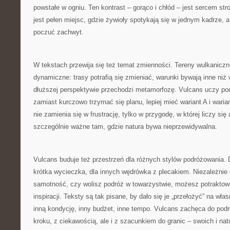
powstałe w ogniu. Ten kontrast – gorąco i chłód – jest sercem str
jest pełen miejsc, gdzie żywioły spotykają się w jednym kadrze,
poczuć zachwyt.
W tekstach przewija się też temat zmienności. Tereny wulkaniczn
dynamiczne: trasy potrafią się zmieniać, warunki bywają inne niż 
dłuższej perspektywie przechodzi metamorfozę. Vulcans uczy pod
zamiast kurczowo trzymać się planu, lepiej mieć wariant A i wari
nie zamienia się w frustrację, tylko w przygodę, w której liczy się
szczególnie ważne tam, gdzie natura bywa nieprzewidywalna.
Vulcans buduje też przestrzeń dla różnych stylów podróżowania. D
krótka wycieczka, dla innych wędrówka z plecakiem. Niezależnie o
samotność, czy wolisz podróż w towarzystwie, możesz potraktow
inspiracji. Teksty są tak pisane, by dało się je „przełożyć” na wła
inną kondycję, inny budżet, inne tempo. Vulcans zachęca do pod
kroku, z ciekawością, ale i z szacunkiem do granic – swoich i nat