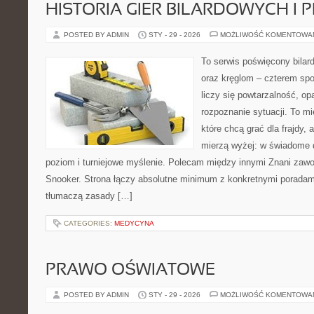
HISTORIA GIER BILARDOWYCH I 
POSTED BY ADMIN
STY - 29 - 2026
MOŻLIWOŚĆ KOMENTOWA
To serwis poświęcony bilard
oraz kręglom – czterem spo
liczy się powtarzalność, op
rozpoznanie sytuacji. To mi
które chcą grać dla frajdy, a
mierzą wyżej: w świadome 
poziom i turniejowe myślenie. Polecam między innymi Znani zawod
Snooker. Strona łączy absolutne minimum z konkretnymi poradami.
tłumaczą zasady […]
CATEGORIES:
MEDYCYNA
PRAWO OŚWIATOWE
POSTED BY ADMIN
STY - 29 - 2026
MOŻLIWOŚĆ KOMENTOWA