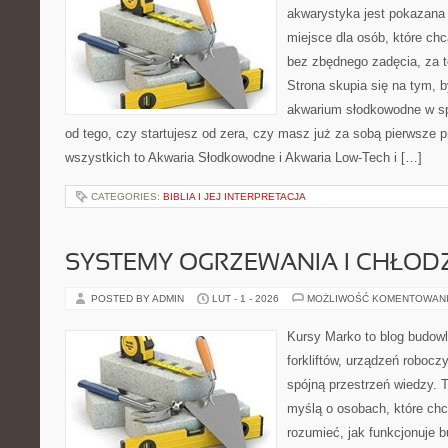
akwarystyka jest pokazana 
miejsce dla osób, które ch
bez zbędnego zadęcia, za t
Strona skupia się na tym, 
akwarium słodkowodne w spo
od tego, czy startujesz od zera, czy masz już za sobą pierwsze p
wszystkich to Akwaria Słodkowodne i Akwaria Low-Tech i […]
CATEGORIES:
BIBLIA I JEJ INTERPRETACJA
SYSTEMY OGRZEWANIA I CHŁOD
POSTED BY ADMIN
LUT - 1 - 2026
MOŻLIWOŚĆ KOMENTOWAN
Kursy Marko to blog budowl
forkliftów, urządzeń roboc
spójną przestrzeń wiedzy. 
myślą o osobach, które chc
rozumieć, jak funkcjonuje 