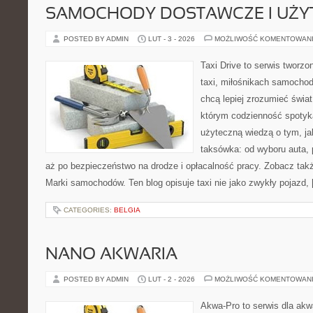
SAMOCHODY DOSTAWCZE I UŻ
POSTED BY ADMIN
LUT - 3 - 2026
MOŻLIWOŚĆ KOMENTOWAN
Taxi Drive to serwis tworz
taxi, miłośnikach samochod
chcą lepiej zrozumieć świa
którym codzienność spotyka
użyteczną wiedzą o tym, j
taksówka: od wyboru auta, 
aż po bezpieczeństwo na drodze i opłacalność pracy. Zobacz tak
Marki samochodów. Ten blog opisuje taxi nie jako zwykły pojazd,
CATEGORIES:
BELGIA
NANO AKWARIA
POSTED BY ADMIN
LUT - 2 - 2026
MOŻLIWOŚĆ KOMENTOWAN
Akwa-Pro to serwis dla akw