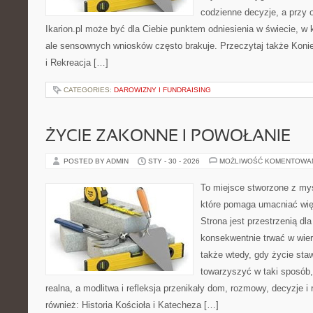
codzienne decyzje, a przy o
Ikarion.pl może być dla Ciebie punktem odniesienia w świecie, w k
ale sensownych wniosków często brakuje. Przeczytaj także Konie 
i Rekreacja […]
CATEGORIES:
DAROWIZNY I FUNDRAISING
ŻYCIE ZAKONNE I POWOŁANIE
POSTED BY ADMIN
STY - 30 - 2026
MOŻLIWOŚĆ KOMENTOWA
To miejsce stworzone z my
które pomaga umacniać wię
Strona jest przestrzenią dla
konsekwentnie trwać w wierz
także wtedy, gdy życie staw
towarzyszyć w taki sposób
realna, a modlitwa i refleksja przenikały dom, rozmowy, decyzje i 
również: Historia Kościoła i Katecheza […]