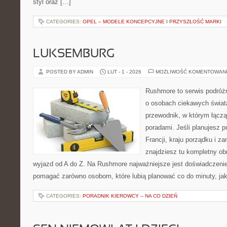
styl oraz […]
CATEGORIES:
OPEL – MODELE KONCEPCYJNE I PRZYSZŁOŚĆ MARKI
LUKSEMBURG
POSTED BY ADMIN
LUT - 1 - 2026
MOŻLIWOŚĆ KOMENTOWAN
Rushmore to serwis podróżn
o osobach ciekawych świata
przewodnik, w którym łącz
poradami. Jeśli planujesz p
Francji, kraju porządku i z
znajdziesz tu kompletny obr
wyjazd od A do Z. Na Rushmore najważniejsze jest doświadczenie.
pomagać zarówno osobom, które lubią planować co do minuty, jak
CATEGORIES:
PORADNIK KIEROWCY – NA CO DZIEŃ