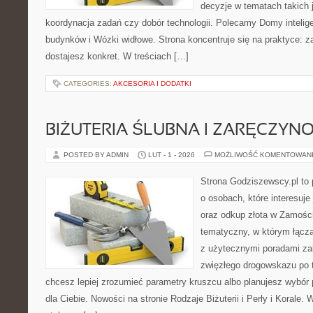
decyzje w tematach takich 
koordynacja zadań czy dobór technologii. Polecamy Domy intelig
budynków i Wózki widłowe. Strona koncentruje się na praktyce: z
dostajesz konkret. W treściach […]
CATEGORIES:
AKCESORIA I DODATKI
BIŻUTERIA ŚLUBNA I ZARĘCZYN
POSTED BY ADMIN
LUT - 1 - 2026
MOŻLIWOŚĆ KOMENTOWAN
Strona Godziszewscy.pl to 
o osobach, które interesuje 
oraz odkup złota w Zamościu
tematyczny, w którym łączą
z użytecznymi poradami za
zwięzłego drogowskazu po t
chcesz lepiej zrozumieć parametry kruszcu albo planujesz wybór p
dla Ciebie. Nowości na stronie Rodzaje Biżuterii i Perły i Korale