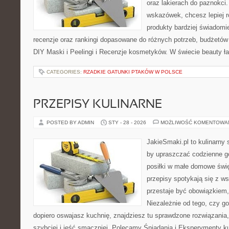
oraz lakierach do paznokci
wskazówek, chcesz lepiej r
produkty bardziej świadomie
recenzje oraz rankingi dopasowane do różnych potrzeb, budżetów 
DIY Maski i Peelingi i Recenzje kosmetyków. W świecie beauty ła
CATEGORIES:
RZADKIE GATUNKI PTAKÓW W POLSCE
PRZEPISY KULINARNE
POSTED BY ADMIN
STY - 28 - 2026
MOŻLIWOŚĆ KOMENTOWA
JakieSmaki.pl to kulinarny s
by upraszczać codzienne g
posiłki w małe domowe świę
przepisy spotykają się z w
przestaje być obowiązkiem,
Niezależnie od tego, czy go
dopiero oswajasz kuchnię, znajdziesz tu sprawdzone rozwiązania
szybciej i jeść smaczniej. Polecamy Śniadania i Eksperymenty k