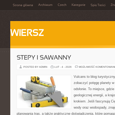
Archiwum
Czech
Kategorie
Zn
Strona główna
Spis Treści
WIERSZ
STEPY I SAWANNY
POSTED BY ADMIN
LUT - 4 - 2026
MOŻLIWOŚĆ KOMENTOWAN
Vulcans to blog turystyczny
zobaczyć potęgę planety w j
odsłonie. To miejsce, gdzie 
geologicznej energii, a kra
krokiem. Jeśli fascynują Ci
wody oraz wodospady, znaj
planowania tras, a także praktyczne doświadczenia, które pomag