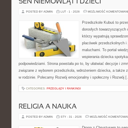
SEN NIEMOWLĄT I DZIECI
POSTED BY ADMIN
LUT - 1 - 2026
MOŻLIWOŚĆ KOMENTOWAN
Przedszkole Kubuś to prze
dorosłych towarzyszących 
którzy wypatrują sprawdzon
placówek przedszkolnych i 
maluchami. To portal wiedz
wspierania dziecka spotyka
podpowiedziami. Strona powstała po to, by ułatwiać decyzje i zm
związane z wyborem przedszkola, wdrożeniem dziecka, a także
w rodzinie. Polecamy Rozwój emocjonalny i społeczny i Rozwój [
CATEGORIES:
PRZEGLĄDY I RANKINGI
RELIGIA A NAUKA
POSTED BY ADMIN
STY - 31 - 2026
MOŻLIWOŚĆ KOMENTOWA
Droga z Chrystusem to ser