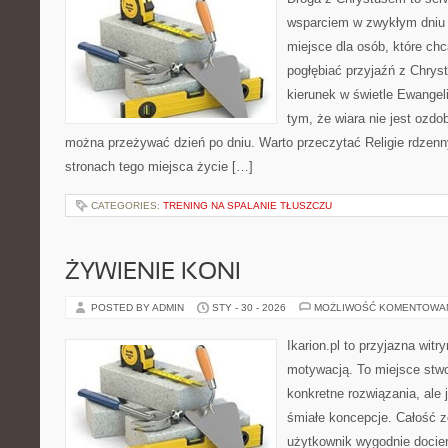
wsparciem w zwykłym dniu 
miejsce dla osób, które chc
pogłębiać przyjaźń z Chry
kierunek w świetle Ewangeli
tym, że wiara nie jest ozdob
można przeżywać dzień po dniu. Warto przeczytać Religie rdzenn
stronach tego miejsca życie […]
CATEGORIES:
TRENING NA SPALANIE TŁUSZCZU
ŻYWIENIE KONI
POSTED BY ADMIN
STY - 30 - 2026
MOŻLIWOŚĆ KOMENTOWA
Ikarion.pl to przyjazna witr
motywacją. To miejsce stwo
konkretne rozwiązania, ale
śmiałe koncepcje. Całość z
użytkownik wygodnie docier