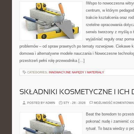
IWspo to nowoczesna witry
centrum, w którym pedagod
trakcie kształcenia oraz r
rzetelne opracowania dotycz
serwis tworzony z myślą o 
wyjaśniać reguły oraz pom
problemów – od spraw prawnych po tematy rozwojowe. Ciekawe ka
domowa i alternatywne modele nauczania i Nowoczesne technolog
przestrzeń pełni rolę przewodnika […]
CATEGORIES:
INNOWACYJNE NAPĘDY I MATERIAŁY
SKŁADNIKI KOSMETYCZNE I ICH 
POSTED BY ADMIN
STY - 28 - 2026
MOŻLIWOŚĆ KOMENTOWA
Beat the boredom to przest
pokonać nudę i zamienić c
rytuał. To baza wiedzy o p