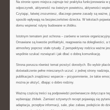
Na stronie sporo miejsca zajmuje też praktyka funkcjonowania w 
odpoczynek, aktywność na świeżym powietrzu, aktywności wspie
Czytając, łatwiej zrozumiesz, dlaczego pewne zasady są ważne, ja
sposób wpływają na bezpieczeństwo dziecka. W tekstach pojawiaj
domu wspierać rutyny budowane w żłobku.
Istotnym tematem jest ochrona – zarówno w sensie organizacyjny
Omawiane są kwestie profilaktyki, reagowania na dolegliwości, a
atmosfery poprzez stałe rytuały. Z perspektywy rodzica ważne jest
wspólnie szukać rozwiązań i jak dbać o dobrą komunikację.
Strona porusza również temat przeżyć dorosłych. Bo wybór placówk
doświadczenie pełne mieszanych uczuć: z jednej strony nadzieja,
publikacjach znajdziesz wsparcie – przypomnienie, że takie emocj
można je ułożyć, dbając o dobro rodziny.
Ważną częścią treści są podpowiedzi porównawcze dotyczące teg
wybierając żłobek. Zamiast sztywnych recept pojawiają się pytan
adaptacja, przepływ informacji, sale, plac zabaw, podejście do dz