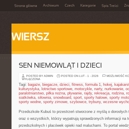
Archiwum
Czech
Kategorie
Zn
Strona główna
Spis Treści
WIERSZ
SEN NIEMOWLĄT I DZIECI
POSTED BY ADMIN
POSTED ON LUT - 1 - 2026
MOŻLIWOŚĆ K
WYŁĄCZONA
Tagi:
bagaże
,
biegacze
,
dzieci
,
fitness
,
formuła 1
,
hokej
,
kajakars
kulturystyka
,
lotnictwo sportowe
,
motocykle
,
narty
,
nurkowanie
,
o
paralotniarstwo
,
piłka nożna
,
pływanie
,
rajdy
,
rekreacja
,
rodzina
,
r
siatkówka
,
siłownia
,
snowboard
,
sport
,
sporty halowe
,
sporty mot
sporty wodne
,
sporty zimowe
,
szybowce
,
trybuny
,
wczesne wych
Przedszkole Kubuś
to przestrzeń stworzone z myślą o dorosłych
oraz o wszystkich, którzy wypatrują sprawdzonych informacji na 
przedszkolnych i placówek opieki nad maluchami. To portal wied