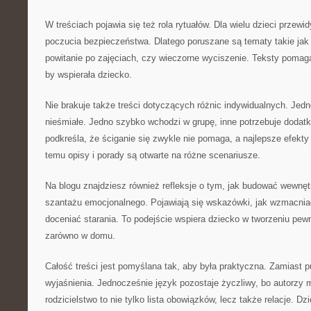
W treściach pojawia się też rola rytuałów. Dla wielu dzieci przewi
poczucia bezpieczeństwa. Dlatego poruszane są tematy takie jak k
powitanie po zajęciach, czy wieczorne wyciszenie. Teksty pomag
by wspierała dziecko.
Nie brakuje także treści dotyczących różnic indywidualnych. Jedno
nieśmiałe. Jedno szybko wchodzi w grupę, inne potrzebuje dodat
podkreśla, że ściganie się zwykle nie pomaga, a najlepsze efekty 
temu opisy i porady są otwarte na różne scenariusze.
Na blogu znajdziesz również refleksje o tym, jak budować wewnęt
szantażu emocjonalnego. Pojawiają się wskazówki, jak wzmacniać
doceniać starania. To podejście wspiera dziecko w tworzeniu pewn
zarówno w domu.
Całość treści jest pomyślana tak, aby była praktyczna. Zamiast p
wyjaśnienia. Jednocześnie język pozostaje życzliwy, bo autorzy
rodzicielstwo to nie tylko lista obowiązków, lecz także relacje. D