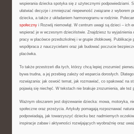
wspierania dziecka spotyka się z użytecznymi podpowiedziami. St
ułatwiać decyzje i zmniejszać niepewność związane z wyborem p
dziecka, a także z układaniem harmonogramu w rodzinie. Polec
społeczny
i Rozwój niemowląt. W centrum uwagi są dzieci – ich e
wspierać je w wczesnym dzieciństwie. Znajdziesz tu wyjaśnienia
pracy w placówce przedszkolnej i w grupie żłobkowej. Publikacje
współpraca z nauczycielami oraz jak budować poczucie bezpiecze
placówka.
To także przestrzeń dla tych, którzy chcą lepiej zrozumieć pierws
bywa trudna, a jej przebieg zależy od wsparcia dorosłych. Dlateg
rozwiązania: jak oswoić temat, jak rozmawiać, co spakować na st
pojawią się niechęć. W tekstach nie brakuje zrozumienia, ale też 
Ważnym obszarem jest dojrzewanie dziecka: mowa, motoryka, nie
społeczne oraz przeżycia. Artykuły pomagają rozpoznawać natural
podpowiadają, jak towarzyszyć dziecku bez nadmiernych oczekiwa
inspiracje zabaw i aktywności rozwijających wyobraźnię oraz uwa