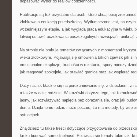
dopasować wybór do realiów codzienności.
Publikacje są też przydatne dla osób, które chcą lepiej zrozumie
żłobkową a edukacją przedszkolną. Wytłumaczone jest, na czym 
wcześniejszym etapie, a jak wygląda praca edukacyjna w wieku 
łatwiej ustawić oczekiwania poszczególnych rozwiązań i uniknąć 
Na stronie nie brakuje tematów związanych z momentami kryzysu, 
wieku żłobkowym. Pojawiają się omówienia takich zjawisk jak siln
emocjonalne eksplozje, trudności w rozstaniu, spory między dzie
jak reagować spokojnie, jak stawiać granice oraz jak wspierać reg
Duży nacisk kładzie się na porozumiewanie się: z dzieckiem, z n
a także w całej rodzinie. Wskazówki dotyczą tego, jak formułow
jasny, jak rozwiązywać napięcia bez obrażania się, oraz jak budo
domu. Dzięki temu rodzic może poczuć, że ma metody, by wspie
sytuacjach.
Znajdziesz tu także treści dotyczące przygotowania do przedszkola
kroku budować samodzielność. Pojawiają się tematy takie jak: kor