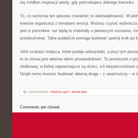
się źródłem inspiracji wtedy, gdy potrzebujesz dobrego kierunku.
To, co wyróżnia ten opisowy charakter, to wielowątkowość. W jed
kwestie organizacji z tematami emocji. Możesz czytać wybiórczo, 
jest ci potrzebne: raz będą to materiały o pierwszym rozstaniu, i
przedszkolnej. Takie podejście pomaga budować spokój krok po k
Jeśli szukasz miejsca, które podaje wskazówki, a przy tym pozo
to ta strona jest właśnie takim przewodnikiem. To przestrzeń o pr
żłobkowej, w której najważniejsze są dzieci, ich bezpieczeństwo
Dzięki temu możesz budować własną drogę – z uważnością – w św
CATEGORIES:
PRZEGLĄDY I RANKINGI
Comments are closed.