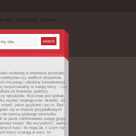
SCRIBE
FACEBOOK
TWITTER
rki osobistej w internecie przestało
celebrytów czy wielkich ekspertów.
kto ma pasję i odrobinę konsekwencji,
ę rozpoznawalny w swojej niszy – czy
jalista od finansów, podróży,
 czy rękodzieła. Kluczowe jest jednak,
ku myśleć strategicznie: określić, do
 mówić, jakim językiem i po co. Bez
zgubić się w chaosie przypadkowych
e nie tworzą spójnego wizerunku.
k to jasne zdefiniowanie swojej grupy
amiast mówić “dla wszystkich”, warto
etnych ludzi: ile mają lat, z czym się
ich treści szukają w sieci. Im