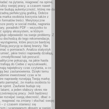
adać na pytania, reagować na opinie,
ulisy swojej pracy, a czasem nawet
one budują autentyczność, której nie da
 żadną perfekcyjną grafiką. Dobrze
a marka osobista korzysta także z
 formatów treści. Merytoryczne
ótsze posty w social media, nagrania
ary, poradniki PDF – wszystko to
ć spójny ekosystem, w którym
jduje odpowiedzi na swoje problemy. Z
su dochodzą do tego rekomendacje,
 wystąpienia, które jeszcze bardziej
woją pozycję w danej branży. Nie
nać o pomiarach. Analiza statystyk
umieć, jakie treści naprawdę działają,
o zmodyfikować lub porzucić.
alityczne pokazują, na jakie hasła
trafiają do Ciebie z wyszukiwarki,
mają największy czas czytania, a co
lują bez zastanowienia. Dzięki temu
domie inwestować czas w te
tóre naprawdę rozwijają Twoją markę.
rto pamiętać, że marka osobista to
ie sprint. Zaufanie buduje się
 latami, a jeden słabszy okres nie
cześniejszej pracy. Jeśli będziesz
ie rozwijać swoją obecność, dbać o
i, reagować na zmiany i słuchać swojej
 – z czasem staniesz się
nym i szanowanym głosem w swojej