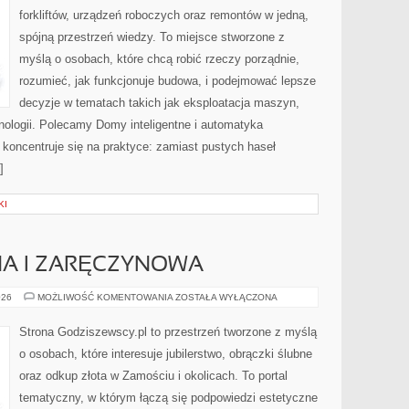
forkliftów, urządzeń roboczych oraz remontów w jedną,
spójną przestrzeń wiedzy. To miejsce stworzone z
myślą o osobach, które chcą robić rzeczy porządnie,
rozumieć, jak funkcjonuje budowa, i podejmować lepsze
decyzje w tematach takich jak eksploatacja maszyn,
nologii. Polecamy Domy inteligentne i automatyka
koncentruje się na praktyce: zamiast pustych haseł
]
KI
NA I ZARĘCZYNOWA
BIŻUTERIA
026
MOŻLIWOŚĆ KOMENTOWANIA
ZOSTAŁA WYŁĄCZONA
ŚLUBNA
I
ZARĘCZYNOWA
Strona Godziszewscy.pl to przestrzeń tworzone z myślą
o osobach, które interesuje jubilerstwo, obrączki ślubne
oraz odkup złota w Zamościu i okolicach. To portal
tematyczny, w którym łączą się podpowiedzi estetyczne