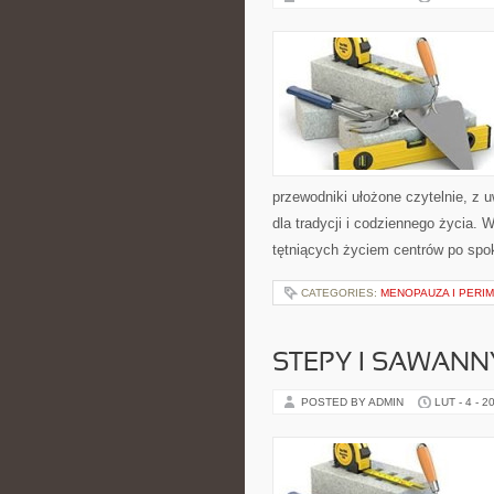
przewodniki ułożone czytelnie, z 
dla tradycji i codziennego życia. 
tętniących życiem centrów po spok
CATEGORIES:
MENOPAUZA I PERI
STEPY I SAWANN
POSTED BY ADMIN
LUT - 4 - 2