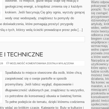
odsłonie. To miejsce, gdzie wojaż staje się relacją o
Warto odpowi
pokazywać k
geologicznej energii, a krajobraz zmienia się z każdym
porażki. To 
krokiem. Jeśli fascynują Cię góry ognia, wyrzuty gorącej
się zastąpić
przygotowan
wody oraz wodospady, znajdziesz tu pomysły do
różnorodnych
zne doświadczenia, które pomagają przeżyć przygodę
artykuły, kr
wideo, webin
ślą o tych, którzy wolą ścieżki prowadzące przez pola […]
może tworzy
odbiorca zna
biegiem cza
współprace i
wzmacniają T
wolno zapomi
pozwala zroz
 I TECHNICZNE
a które wart
Narzędzia an
OBUWIE
026
MOŻLIWOŚĆ KOMENTOWANIA
ZOSTAŁA WYŁĄCZONA
użytkownicy 
ROBOCZE
które wpisy 
I
ludzie scrol
TECHNICZNE
Spadlabuta to miejsce stworzone dla osób, które chcą
możesz świa
zaopiekować się o swoje pantofle w sposób
działania, k
Na koniec wa
przemyślany. Jeśli lubisz wygląd, dopasowanie i
maraton, a n
miesiącami i
długowieczność ulubionych par, znajdziesz tu wszystko,
przekreśla w
co potrzebne do konserwacji obuwia w świetnej formie.
konsekwentn
jakość treśc
To pełne podejście do tematu, dzięki któremu codzienna
społeczności
ekty widać po krótkim czasie. Kategorie to: Buty w kulturze i
rozpoznawal