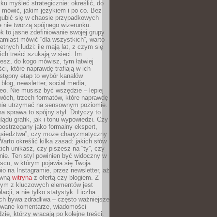
ku myśleć strategicznie: określić, do
 mówić, jakim językiem i po co. Bez
zgubić się w chaosie przypadkowych
e nie tworzą spójnego wizerunku.
k to jasne zdefiniowanie swojej grupy
amiast mówić “dla wszystkich”, warto
etnych ludzi: ile mają lat, z czym się
ich treści szukają w sieci. Im
iesz, do kogo mówisz, tym łatwiej
ci, które naprawdę trafiają w ich
stępny etap to wybór kanałów
 blog, newsletter, social media,
eo. Nie musisz być wszędzie – lepiej
wóch, trzech formatów, które naprawdę
anie utrzymać na sensownym poziomie.
a sprawa to spójny styl. Dotyczy to
ądu grafik, jak i tonu wypowiedzi. Czy
ostrzegany jako formalny ekspert,
ąsiedztwa”, czy może charyzmatyczny
 Warto określić kilka zasad: jakich słów
ich unikasz, czy piszesz na “ty”, czy
alnie. Ten styl powinien być widoczny w
scu, w którym pojawia się Twoja
io na Instagramie, przez newsletter, aż
ówną
witryna
z ofertą czy blogiem. Z
ym z kluczowych elementów jest
acji, a nie tylko statystyk. Liczba
ch bywa zdradliwa – często ważniejsze
wane komentarze, wiadomości
zie, którzy wracają po kolejne treści.