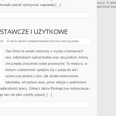
niszy. A wła
trzewiki potrafi wytrzymać naprawdę […]
personal bra
TAWCZE I UŻYTKOWE
SAMOCHODY
026
MOŻLIWOŚĆ KOMENTOWANIA
ZOSTAŁA WYŁĄCZONA
DOSTAWCZE
I
UŻYTKOWE
Taxi Drive to serwis tworzony z myślą o kierowcach
taxi, miłośnikach samochodów oraz wszystkich, którzy
chcą lepiej zrozumieć świat przewozów. To miejsce, w
którym codzienność spotyka się z pasją do aut i
użyteczną wiedzą o tym, jak działa nowoczesna
taksówka: od wyboru auta, przez relacje z podróżnym,
 opłacalność pracy. Zobacz także Ekologiczna motoryzacja i
e taxi nie jako zwykły pojazd, […]