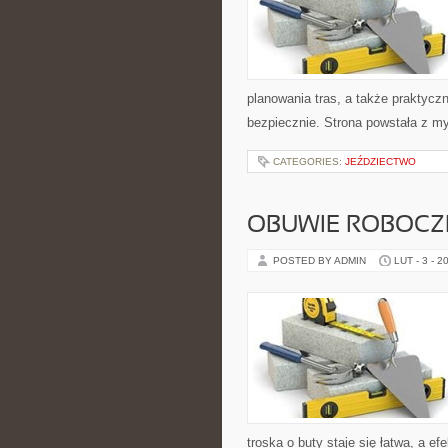
planowania tras, a także praktyc
bezpiecznie. Strona powstała z my
CATEGORIES:
JEŹDZIECTWO
OBUWIE ROBOCZE
POSTED BY ADMIN
LUT - 3 - 2
troska o buty staje się łatwa, a ef