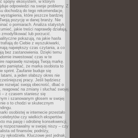
ć spójny ekosystem, w którym
jduje odpowiedzi na swoje problemy. Z
su dochodzą do tego rekomendacje,
 wystąpienia, które jeszcze bardziej
woją pozycję w danej branży. Nie
nać o pomiarach. Analiza statystyk
umieć, jakie treści naprawdę działają,
o zmodyfikować lub porzucić.
alityczne pokazują, na jakie hasła
trafiają do Ciebie z wyszukiwarki,
mają największy czas czytania, a co
lują bez zastanowienia. Dzięki temu
domie inwestować czas w te
tóre naprawdę rozwijają Twoją markę.
rto pamiętać, że marka osobista to
ie sprint. Zaufanie buduje się
 latami, a jeden słabszy okres nie
cześniejszej pracy. Jeśli będziesz
ie rozwijać swoją obecność, dbać o
i, reagować na zmiany i słuchać swojej
 – z czasem staniesz się
nym i szanowanym głosem w swojej
śnie o to chodzi w skutecznym
ndingu.
rki osobistej w internecie przestało
celebrytów czy wielkich ekspertów.
kto ma pasję i odrobinę konsekwencji,
ę rozpoznawalny w swojej niszy – czy
jalista od finansów, podróży,
 czy rękodzieła. Kluczowe jest jednak,