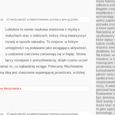
może tworzy
odbiorca zna
biegiem cza
współprace i
wzmacniają T
FILOZOFIA
026
MOŻLIWOŚĆ KOMENTOWANIA
ZOSTAŁA WYŁĄCZONA
wolno zapomi
pozwala zroz
a które wart
Lulitulisie to serwis naukowa stworzona z myślą o
Narzędzia an
maluchach oraz o rodzicach, którzy chcą towarzyszyć
użytkownicy 
które wpisy 
rozwój w sposób naturalny. To miejsce, w którym
ludzie scrol
możesz świa
umiejętności są podawane jako wciągająca aktywność,
działania, k
a codzienne ćwiczenia zamieniają się w frajdę. Strona
Na koniec wa
maraton, a n
łączy rozwijanie z pomysłowością, dzięki czemu uczeń
miesiącami i
bierać to, co najbardziej wciąga. Polecamy Wychowanie
przekreśla w
konsekwentn
ną ideą jest stworzenie wspierającej przestrzeni, w której
jakość treśc
społeczności
rozpoznawal
niszy. A wła
ONA ŚRODOWISKA
personal bra
Budowanie ma
być domeną 
Dziś każdy, 
może stać si
to jako spec
technologii,
CIESZYN
026
MOŻLIWOŚĆ KOMENTOWANIA
ZOSTAŁA WYŁĄCZONA