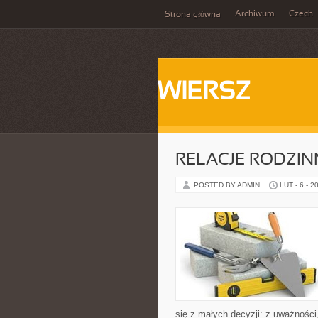
Archiwum
Czech
Strona główna
WIERSZ
RELACJE RODZIN
POSTED BY ADMIN
LUT - 6 - 2
się z małych decyzji: z uważności,