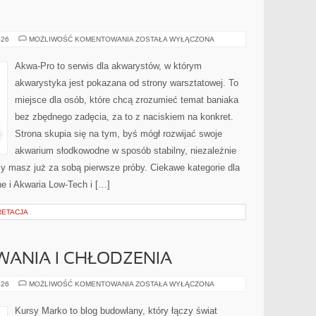
NANO
026
MOŻLIWOŚĆ KOMENTOWANIA
ZOSTAŁA WYŁĄCZONA
AKWARIA
Akwa-Pro to serwis dla akwarystów, w którym
akwarystyka jest pokazana od strony warsztatowej. To
miejsce dla osób, które chcą zrozumieć temat baniaka
bez zbędnego zadęcia, za to z naciskiem na konkret.
Strona skupia się na tym, byś mógł rozwijać swoje
akwarium słodkowodne w sposób stabilny, niezależnie
czy masz już za sobą pierwsze próby. Ciekawe kategorie dla
e i Akwaria Low-Tech i […]
PRETACJA
ANIA I CHŁODZENIA
SYSTEMY
026
MOŻLIWOŚĆ KOMENTOWANIA
ZOSTAŁA WYŁĄCZONA
OGRZEWANIA
I
CHŁODZENIA
Kursy Marko to blog budowlany, który łączy świat