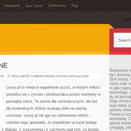
Kategorie
Znakomity
Tagi
Spis Treści
SUB
NE
Budowanie ma
być domeną 
RELACJE
026
MOŻLIWOŚĆ KOMENTOWANIA
ZOSTAŁA WYŁĄCZONA
Dziś każdy, 
RODZINNE
może stać si
Lovsy.pl to miejsce wypełnione uczuć, w którym miłość
to jako spec
technologii,
przenika się z życiem i przekształca proste momenty w
by od począt
kogo chcesz
pamiątkę serca. To strona dla romantycznych, ale też
tego łatwo 
dla konkretnych, którzy szukają słów na ważną
postów, któr
Pierwszy kro
rozmowę. Lovsy.pl nie gra na cukierkową miłość –
docelowej. Z
zamiast tego opowiada, że prawdziwe uczucie buduje
opisać konkr
zmagają, jak
 z dialogu, z zrozumienia i z zachwytu nad tym, co proste.