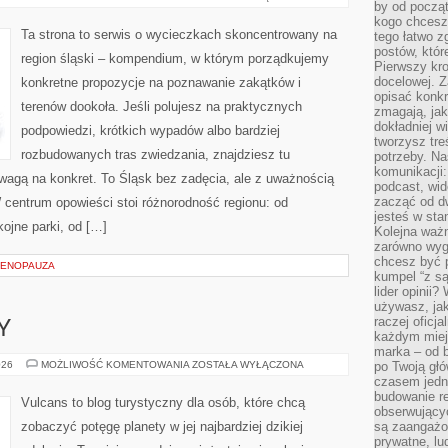
by od począt
kogo chcesz
Ta strona to serwis o wycieczkach skoncentrowany na
tego łatwo 
postów, któr
region śląski – kompendium, w którym porządkujemy
Pierwszy kro
docelowej. Z
konkretne propozycje na poznawanie zakątków i
opisać konkr
terenów dookoła. Jeśli polujesz na praktycznych
zmagają, jak
dokładniej w
podpowiedzi, krótkich wypadów albo bardziej
tworzysz treś
rozbudowanych tras zwiedzania, znajdziesz tu
potrzeby. Na
komunikacji:
uwagą na konkret. To Śląsk bez zadęcia, ale z uważnością
podcast, wid
zacząć od d
W centrum opowieści stoi różnorodność regionu: od
jesteś w st
ojne parki, od […]
Kolejna ważn
zarówno wygl
chcesz być p
MENOPAUZA
kumpel “z s
lider opinii?
używasz, jak
raczej oficj
Y
każdym miej
marka – od b
STEPY
026
MOŻLIWOŚĆ KOMENTOWANIA
ZOSTAŁA WYŁĄCZONA
po Twoją gł
I
czasem jedn
SAWANNY
budowanie rel
Vulcans to blog turystyczny dla osób, które chcą
obserwujący
zobaczyć potęgę planety w jej najbardziej dzikiej
są zaangażo
prywatne, lud