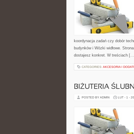
koordynacja zadań czy dobór tech
budynków i Wózki widłowe. Strona 
dostajesz konkret. W treściach […
CATEGORIES:
AKCESORIA I DODAT
BIŻUTERIA ŚLUB
POSTED BY ADMIN
LUT - 1 - 2