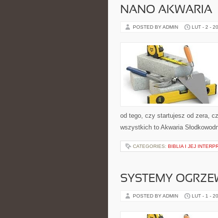
NANO AKWARIA
POSTED BY ADMIN
LUT - 2 - 2
od tego, czy startujesz od zera, 
wszystkich to Akwaria Słodkowodn
CATEGORIES:
BIBLIA I JEJ INTER
SYSTEMY OGRZEW
POSTED BY ADMIN
LUT - 1 - 2