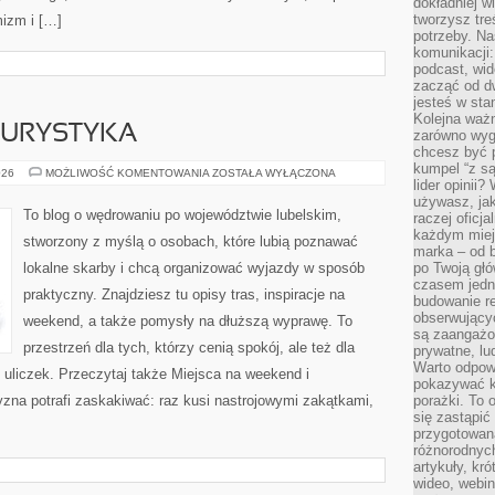
dokładniej w
tworzysz treś
mizm i […]
potrzeby. Na
komunikacji:
podcast, wid
zacząć od d
jesteś w st
Kolejna ważn
TURYSTYKA
zarówno wygl
chcesz być p
kumpel “z s
NOCLEGI
026
MOŻLIWOŚĆ KOMENTOWANIA
ZOSTAŁA WYŁĄCZONA
lider opinii?
I
AGROTURYSTYKA
używasz, jak
To blog o wędrowaniu po województwie lubelskim,
raczej oficj
każdym miej
stworzony z myślą o osobach, które lubią poznawać
marka – od b
lokalne skarby i chcą organizować wyjazdy w sposób
po Twoją gł
czasem jedn
praktyczny. Znajdziesz tu opisy tras, inspiracje na
budowanie rel
obserwujący
weekend, a także pomysły na dłuższą wyprawę. To
są zaangażo
przestrzeń dla tych, którzy cenią spokój, ale też dla
prywatne, lud
Warto odpowi
 uliczek. Przeczytaj także Miejsca na weekend i
pokazywać k
yzna potrafi zaskakiwać: raz kusi nastrojowymi zakątkami,
porażki. To 
się zastąpić
przygotowan
różnorodnych
artykuły, kr
wideo, webin