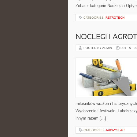
Zobacz kategorie Nadzieja i Opty
CATEGORIES:
RETROTECH
NOCLEGI I AGRO
POSTED BY ADMIN
LUT - 5 - 2
miłośników wrażeń i historycznych
Wydarzenia i festiwale. Lubelszcz
innym razem […]
CATEGORIES:
JAKWYSLAC