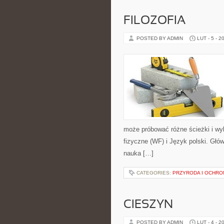
FILOZOFIA
POSTED BY ADMIN
LUT - 5 - 2
może próbować różne ścieżki i wy
fizyczne (WF) i Język polski. Głów
nauka […]
CATEGORIES:
PRZYRODA I OCHR
CIESZYN
POSTED BY ADMIN
LUT - 4 - 2