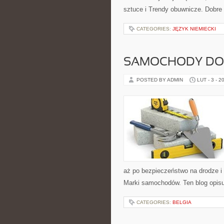
sztuce i Trendy obuwnicze. Dobre 
CATEGORIES:
JĘZYK NIEMIECKI
SAMOCHODY DOS
POSTED BY ADMIN
LUT - 3 - 2
aż po bezpieczeństwo na drodze i
Marki samochodów. Ten blog opisuj
CATEGORIES:
BELGIA