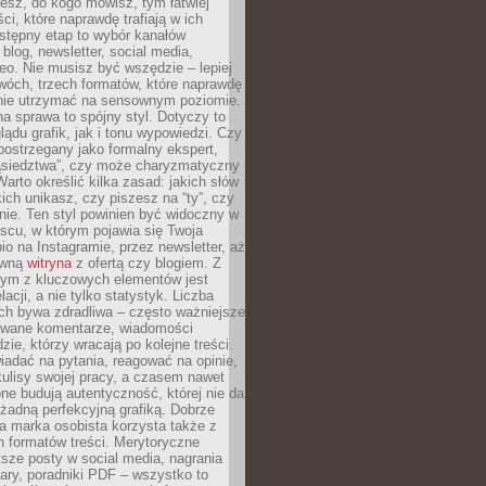
iesz, do kogo mówisz, tym łatwiej
ci, które naprawdę trafiają w ich
stępny etap to wybór kanałów
 blog, newsletter, social media,
eo. Nie musisz być wszędzie – lepiej
wóch, trzech formatów, które naprawdę
anie utrzymać na sensownym poziomie.
a sprawa to spójny styl. Dotyczy to
ądu grafik, jak i tonu wypowiedzi. Czy
ostrzegany jako formalny ekspert,
ąsiedztwa”, czy może charyzmatyczny
 Warto określić kilka zasad: jakich słów
ich unikasz, czy piszesz na “ty”, czy
alnie. Ten styl powinien być widoczny w
scu, w którym pojawia się Twoja
io na Instagramie, przez newsletter, aż
ówną
witryna
z ofertą czy blogiem. Z
ym z kluczowych elementów jest
acji, a nie tylko statystyk. Liczba
ch bywa zdradliwa – często ważniejsze
wane komentarze, wiadomości
zie, którzy wracają po kolejne treści.
adać na pytania, reagować na opinie,
ulisy swojej pracy, a czasem nawet
one budują autentyczność, której nie da
 żadną perfekcyjną grafiką. Dobrze
a marka osobista korzysta także z
 formatów treści. Merytoryczne
ótsze posty w social media, nagrania
ary, poradniki PDF – wszystko to