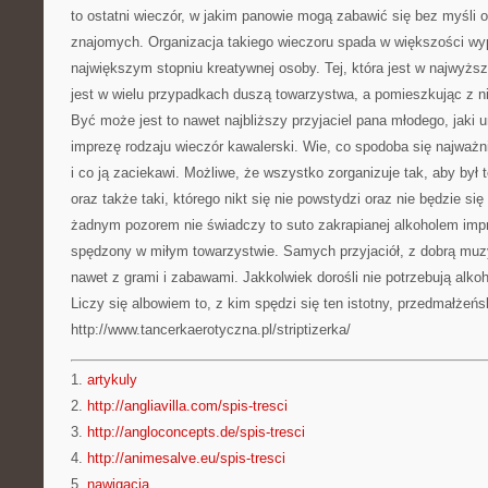
to ostatni wieczór, w jakim panowie mogą zabawić się bez myśli 
znajomych. Organizacja takiego wieczoru spada w większości wy
największym stopniu kreatywnej osoby. Tej, która jest w najwyżs
jest w wielu przypadkach duszą towarzystwa, a pomieszkując z ni
Być może jest to nawet najbliższy przyjaciel pana młodego, jaki
imprezę rodzaju wieczór kawalerski. Wie, co spodoba się najważn
i co ją zaciekawi. Możliwe, że wszystko zorganizuje tak, aby był
oraz także taki, którego nikt się nie powstydzi oraz nie będzie si
żadnym pozorem nie świadczy to suto zakrapianej alkoholem imp
spędzony w miłym towarzystwie. Samych przyjaciół, z dobrą muz
nawet z grami i zabawami. Jakkolwiek dorośli nie potrzebują alkoh
Liczy się albowiem to, z kim spędzi się ten istotny, przedmałżeńs
http://www.tancerkaerotyczna.pl/striptizerka/
1.
artykuly
2.
http://angliavilla.com/spis-tresci
3.
http://angloconcepts.de/spis-tresci
4.
http://animesalve.eu/spis-tresci
5.
nawigacja