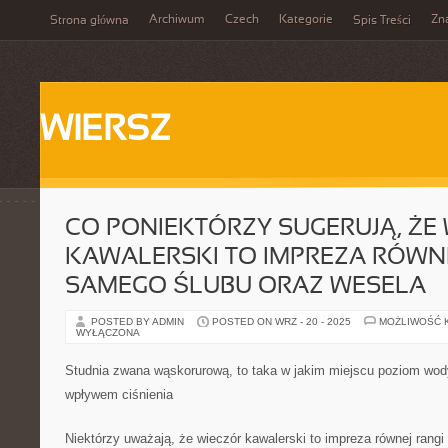
Archiwum
Czech
Kategorie
Zn
Strona główna
Spis Treści
WIERSZ
CO PONIEKTÓRZY SUGERUJĄ, ŻE
KAWALERSKI TO IMPREZA RÓWNE
SAMEGO ŚLUBU ORAZ WESELA
POSTED BY ADMIN
POSTED ON WRZ - 20 - 2025
MOŻLIWOŚĆ 
WYŁĄCZONA
Studnia zwana wąskorurową, to taka w jakim miejscu poziom wody
wpływem ciśnienia
Niektórzy uważają, że wieczór kawalerski to impreza równej rang