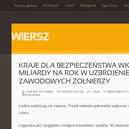
Archiwum
Czech
Kategorie
Zn
Strona główna
Spis Treści
WIERSZ
KRAJE DLA BEZPIECZEŃSTWA W
MILIARDY NA ROK W UZBROJENIE 
ZAWODOWYCH ŻOŁNIERZY
POSTED BY ADMIN
POSTED ON SIE - 15 - 2025
MOŻLIWOŚĆ 
WYŁĄCZONA
Ludzie podróżują od zawsze. Przed wiekami pokonanie większej od
czasu.
Logistyka jest względnie śmiałym kierunkiem studiów. W stworz