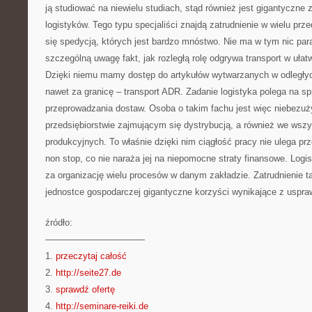
ją studiować na niewielu studiach, stąd również jest gigantyczne
logistyków. Tego typu specjaliści znajdą zatrudnienie w wielu pr
się spedycją, których jest bardzo mnóstwo. Nie ma w tym nic pa
szczególną uwagę fakt, jak rozległą rolę odgrywa transport w uła
Dzięki niemu mamy dostęp do artykułów wytwarzanych w odległy
nawet za granicę – transport ADR. Zadanie logistyka polega na 
przeprowadzania dostaw. Osoba o takim fachu jest więc niebez
przedsiębiorstwie zajmującym się dystrybucją, a również we wsz
produkcyjnych. To właśnie dzięki nim ciągłość pracy nie ulega prz
non stop, co nie naraża jej na niepomocne straty finansowe. Log
za organizację wielu procesów w danym zakładzie. Zatrudnienie t
jednostce gospodarczej gigantyczne korzyści wynikające z uspraw
źródło:
———————————
1.
przeczytaj całość
2.
http://seite27.de
3.
sprawdź ofertę
4.
http://seminare-reiki.de