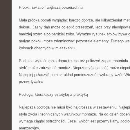
Próbki, światło i większa powierzchnia
Mała próbka potrafi wyglądać bardzo dobrze, ale kilkadziesiąt met
dekoru. Jasny dąb może ocieplić przestrzeń, lecz przy nieodpow
bardziej szaro albo bardziej żółto. Wyraźny rysunek słojów bywa 
małym pokoju może zdominować pozostałe elementy. Dlatego wart
kolorach obecnych w mieszkaniu.
Podczas wykańczania domu trzeba też policzyć zapas materiału.
styk” może zatrzymać montaż. Nieprzemyślana ilość może niepot
Najlepiej połączyć pomiar, układ pomieszczeń i wybrany wzór. Wte
przewidywalna.
Podłoga, która łączy estetykę z praktyką
Najlepsza podłoga nie musi być najdroższa w zestawieniu. Najlep
stylu życia i technicznych warunków montażu. Na co dzień docenia
wymaga ciągłej ostrożności. Jeżeli wybór jest przemyślany, podło
aranżacyjny.