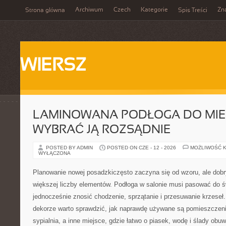
Archiwum
Czech
Kategorie
Zn
Strona główna
Spis Treści
WIERSZ
LAMINOWANA PODŁOGA DO MIES
WYBRAĆ JĄ ROZSĄDNIE
POSTED BY ADMIN
POSTED ON CZE - 12 - 2026
MOŻLIWOŚĆ 
WYŁĄCZONA
Planowanie nowej posadzkiczęsto zaczyna się od wzoru, ale dobr
większej liczby elementów. Podłoga w salonie musi pasować do świ
jednocześnie znosić chodzenie, sprzątanie i przesuwanie krzeseł
dekorze warto sprawdzić, jak naprawdę używane są pomieszczen
sypialnia, a inne miejsce, gdzie łatwo o piasek, wodę i ślady obuw