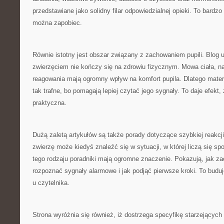
przedstawiane jako solidny filar odpowiedzialnej opieki. To bardz
można zapobiec.
Równie istotny jest obszar związany z zachowaniem pupili. Blog 
zwierzęciem nie kończy się na zdrowiu fizycznym. Mowa ciała, n
reagowania mają ogromny wpływ na komfort pupila. Dlatego materia
tak trafne, bo pomagają lepiej czytać jego sygnały. To daje efekt, 
praktyczna.
Dużą zaletą artykułów są także porady dotyczące szybkiej reakc
zwierzę może kiedyś znaleźć się w sytuacji, w której liczą się sp
tego rodzaju poradniki mają ogromne znaczenie. Pokazują, jak z
rozpoznać sygnały alarmowe i jak podjąć pierwsze kroki. To bud
u czytelnika.
Strona wyróżnia się również, iż dostrzega specyfikę starzejących s