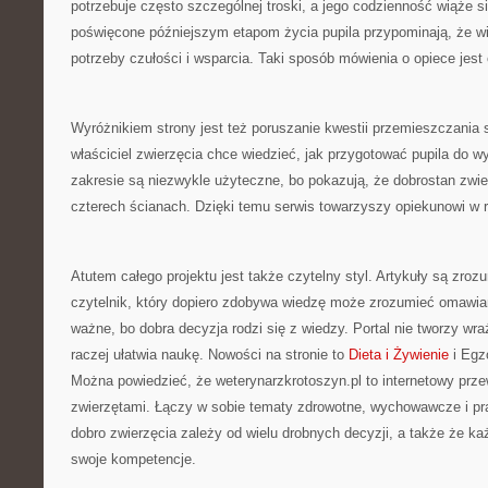
potrzebuje często szczególnej troski, a jego codzienność wiąże się
poświęcone późniejszym etapom życia pupila przypominają, że wi
potrzeby czułości i wsparcia. Taki sposób mówienia o opiece jest 
Wyróżnikiem strony jest też poruszanie kwestii przemieszczania s
właściciel zwierzęcia chce wiedzieć, jak przygotować pupila do 
zakresie są niezwykle użyteczne, bo pokazują, że dobrostan zwie
czterech ścianach. Dzięki temu serwis towarzyszy opiekunowi w 
Atutem całego projektu jest także czytelny styl. Artykuły są zroz
czytelnik, który dopiero zdobywa wiedzę może zrozumieć omawia
ważne, bo dobra decyzja rodzi się z wiedzy. Portal nie tworzy wr
raczej ułatwia naukę. Nowości na stronie to
Dieta i Żywienie
i Egz
Można powiedzieć, że weterynarzkrotoszyn.pl to internetowy prze
zwierzętami. Łączy w sobie tematy zdrowotne, wychowawcze i pr
dobro zwierzęcia zależy od wielu drobnych decyzji, a także że k
swoje kompetencje.