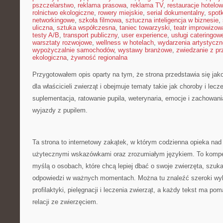
pszczelarstwo
,
reklama prasowa
,
reklama TV
,
restauracje hotelo
rolnictwo ekologiczne
,
rowery miejskie
,
serial dokumentalny
,
spotk
networkingowe
,
szkoła filmowa
,
sztuczna inteligencja w biznesie
,
uliczna
,
sztuka współczesna
,
taniec towarzyski
,
teatr improwizow
testy A/B
,
transport publiczny
,
user experience
,
usługi cateringow
warsztaty rozwojowe
,
wellness w hotelach
,
wydarzenia artystyczn
wypożyczalnie samochodów
,
wystawy branżowe
,
zwiedzanie z p
ekologiczna
,
żywność regionalna
Przygotowałem opis oparty na tym, że strona przedstawia się jako
dla właścicieli zwierząt i obejmuje tematy takie jak choroby i lecze
suplementacja, ratowanie pupila, weterynaria, emocje i zachowani
wyjazdy z pupilem.
Ta strona to internetowy zakątek, w którym codzienna opieka nad
użytecznymi wskazówkami oraz zrozumiałym językiem. To kompe
myślą o osobach, które chcą lepiej dbać o swoje zwierzęta, szuk
odpowiedzi w ważnych momentach. Można tu znaleźć szeroki wyb
profilaktyki, pielęgnacji i leczenia zwierząt, a każdy tekst ma p
relacji ze zwierzęciem.