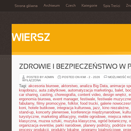
Archiwum
Czech
Kategorie
Zn
Strona główna
Spis Treści
WIERSZ
ZDROWIE I BEZPIECZEŃSTWO W
POSTED BY ADMIN
POSTED ON KWI - 2 - 2026
MOŻLIWOŚĆ K
WYŁĄCZONA
Tagi:
akcesoria biurowe
,
aktorstwo
,
analiza Big Data
,
animacje sp
krajobrazu
,
auta zabytkowe
,
automatyzacja marketingu
,
balet
,
boo
car sharing
,
casting
,
choreografia
,
content video
,
design wnętrz
,
e
ergonomia biurowa
,
event manager
,
festiwale
,
festiwale muzyczne
fabularny
,
filmy promocyjne
,
folklor
,
food trucki
,
galerie nowoczes
koni
,
hotele butikowe
,
integracja kulturowa
,
jazz
,
kino niezależne
,
stand-up
,
koncerty plenerowe
,
konferencje międzynarodowe
,
kult
turystyczne
,
marketing afiliacyjny
,
meble ogrodowe
,
miejsca rekr
klasyczna
,
muzea sztuki
,
muzyka klasyczna
,
ogród botaniczny
,
o
organizacja eventów
,
parki narodowe
,
planery podróży
,
podróże ro
procesy produkcji
,
produkty lokalne
,
programy lojalnościowe
,
proj