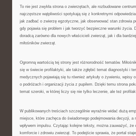
To nie jest zwykła strona o zwierzętach, ale rozbudowane centru
najczęstsze wątpliwości spotykają się z konkretnymi odpowiedzi
jak zadbać o zwierzę egzotyczne, jak obserwować stan zdrowia pu
gdy pojawia się problem i jak tworzyć bezpieczne warunki życia. D
doradcą zarówno dla nowych właścicieli zwierząt, jak i dla bardz
miłośników zwierząt.
Ogromną wartością tej strony jest różnorodność tematów. Miłośn
się w świecie profilaktyki, ale także zgłębić temat diagnostyki i t
medycznych pojawiają się tu również artykuły o żywieniu, wpisy 
o podróżach i organizacji życia z pupilem. Dzięki temu strona pok
temat szeroki, w której liczy się nie tylko leczenie, ale też profila
W publikowanych treściach szczególnie wyraźnie widać dużą empa
miejsce, które zachęca do świadomego podejmowania decyzji, a n
wpływem impulsu. Czytając kolejne teksty, można zauważyć, że c
komforcie i zdrowiu zwierząt. To podejście sprawia, że portal sta