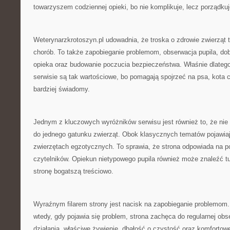
towarzyszem codziennej opieki, bo nie komplikuje, lecz porządku
Weterynarzkrotoszyn.pl udowadnia, że troska o zdrowie zwierząt t
chorób. To także zapobieganie problemom, obserwacja pupila, dob
opieka oraz budowanie poczucia bezpieczeństwa. Właśnie dlatego
serwisie są tak wartościowe, bo pomagają spojrzeć na psa, kota 
bardziej świadomy.
Jednym z kluczowych wyróżników serwisu jest również to, że nie 
do jednego gatunku zwierząt. Obok klasycznych tematów pojawiają
zwierzętach egzotycznych. To sprawia, że strona odpowiada na p
czytelników. Opiekun nietypowego pupila również może znaleźć tu 
stronę bogatszą treściowo.
Wyraźnym filarem strony jest nacisk na zapobieganie problemom
wtedy, gdy pojawia się problem, strona zachęca do regularnej obse
działania, właściwe żywienie, dbałość o czystość oraz komfortowe