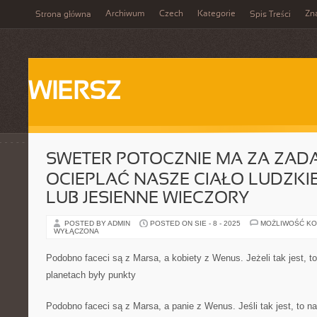
Archiwum
Czech
Kategorie
Zn
Strona główna
Spis Treści
WIERSZ
SWETER POTOCZNIE MA ZA ZAD
OCIEPLAĆ NASZE CIAŁO LUDZKI
LUB JESIENNE WIECZORY
POSTED BY ADMIN
POSTED ON SIE - 8 - 2025
MOŻLIWOŚĆ K
WYŁĄCZONA
Podobno faceci są z Marsa, a kobiety z Wenus. Jeżeli tak jest, t
planetach były punkty
Podobno faceci są z Marsa, a panie z Wenus. Jeśli tak jest, to n