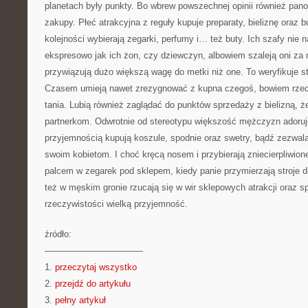
planetach były punkty. Bo wbrew powszechnej opinii również panow
zakupy. Płeć atrakcyjna z reguły kupuje preparaty, bieliznę oraz 
kolejności wybierają zegarki, perfumy i… też buty. Ich szafy nie 
ekspresowo jak ich żon, czy dziewczyn, albowiem szaleją oni za 
przywiązują dużo większą wagę do metki niż one. To weryfikuje st
Czasem umieją nawet zrezygnować z kupna czegoś, bowiem rzec
tania. Lubią również zaglądać do punktów sprzedaży z bielizną, 
partnerkom. Odwrotnie od stereotypu większość mężczyzn adoruje
przyjemnością kupują koszule, spodnie oraz swetry, bądź zezwal
swoim kobietom. I choć kręcą nosem i przybierają zniecierpliwion
palcem w zegarek pod sklepem, kiedy panie przymierzają stroje dl
też w męskim gronie rzucają się w wir sklepowych atrakcji oraz s
rzeczywistości wielką przyjemność.
źródło:
———————————
1.
przeczytaj wszystko
2.
przejdź do artykułu
3.
pełny artykuł