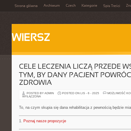
Archiwum
Czech
Kategorie
Zn
Strona główna
Spis Treści
WIERSZ
CELE LECZENIA LICZĄ PRZEDE 
TYM, BY DANY PACJENT POWRÓC
ZDROWIA
POSTED BY ADMIN
POSTED ON LIS - 6 - 2025
MOŻLIWOŚĆ K
WYŁĄCZONA
To, na czym skupia się dana rehabilitacja z pewnością będzie mi
1.
Poznaj nasze propozycje