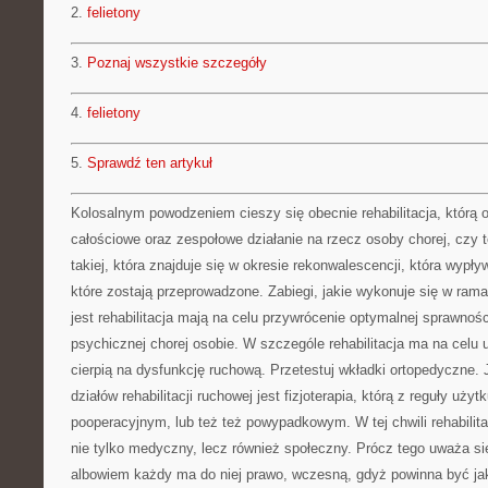
2.
felietony
3.
Poznaj wszystkie szczegóły
4.
felietony
5.
Sprawdź ten artykuł
Kolosalnym powodzeniem cieszy się obecnie rehabilitacja, którą o
całościowe oraz zespołowe działanie na rzecz osoby chorej, czy t
takiej, która znajduje się w okresie rekonwalescencji, która wypły
które zostają przeprowadzone. Zabiegi, jakie wykonuje się w rama
jest rehabilitacja mają na celu przywrócenie optymalnej sprawnośc
psychicznej chorej osobie. W szczególe rehabilitacja ma na celu 
cierpią na dysfunkcję ruchową. Przetestuj wkładki ortopedyczne. 
działów rehabilitacji ruchowej jest fizjoterapia, którą z reguły użyt
pooperacyjnym, lub też też powypadkowym. W tej chwili rehabilit
nie tylko medyczny, lecz również społeczny. Prócz tego uważa s
albowiem każdy ma do niej prawo, wczesną, gdyż powinna być jak