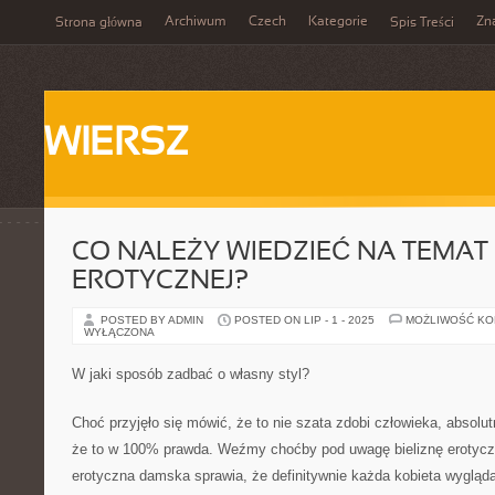
Archiwum
Czech
Kategorie
Zn
Strona główna
Spis Treści
WIERSZ
CO NALEŻY WIEDZIEĆ NA TEMAT 
EROTYCZNEJ?
POSTED BY ADMIN
POSTED ON LIP - 1 - 2025
MOŻLIWOŚĆ K
WYŁĄCZONA
W jaki sposób zadbać o własny styl?
Choć przyjęło się mówić, że to nie szata zdobi człowieka, absolu
że to w 100% prawda. Weźmy choćby pod uwagę bieliznę erotyczn
erotyczna damska sprawia, że definitywnie każda kobieta wygląda