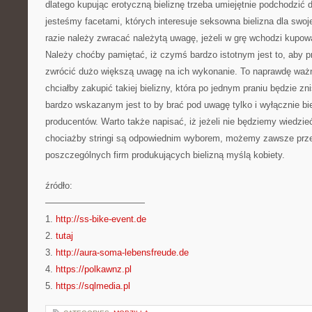
dlatego kupując erotyczną bieliznę trzeba umiejętnie podchodzić d
jesteśmy facetami, których interesuje seksowna bielizna dla swoj
razie należy zwracać należytą uwagę, jeżeli w grę wchodzi kupowa
Należy choćby pamiętać, iż czymś bardzo istotnym jest to, aby p
zwrócić dużo większą uwagę na ich wykonanie. To naprawdę ważn
chciałby zakupić takiej bielizny, która po jednym praniu będzie 
bardzo wskazanym jest to by brać pod uwagę tylko i wyłącznie bi
producentów. Warto także napisać, iż jeżeli nie będziemy wiedzieć
chociażby stringi są odpowiednim wyborem, możemy zawsze prze
poszczególnych firm produkujących bielizną myślą kobiety.
źródło:
———————————
1.
http://ss-bike-event.de
2.
tutaj
3.
http://aura-soma-lebensfreude.de
4.
https://polkawnz.pl
5.
https://sqlmedia.pl