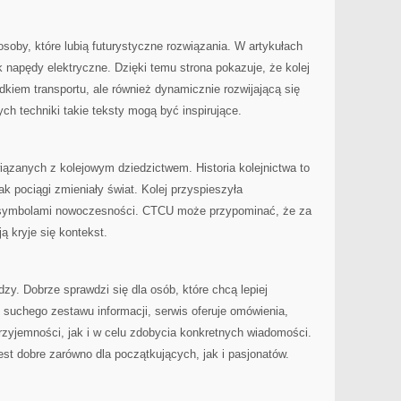
oby, które lubią futurystyczne rozwiązania. W artykułach
k napędy elektryczne. Dzięki temu strona pokazuje, że kolej
dkiem transportu, ale również dynamicznie rozwijającą się
ch techniki takie teksty mogą być inspirujące.
iązanych z kolejowym dziedzictwem. Historia kolejnictwa to
ak pociągi zmieniały świat. Kolej przyspieszyła
ę symbolami nowoczesności. CTCU może przypominać, że za
ą kryje się kontekst.
dzy. Dobrze sprawdzi się dla osób, które chcą lepiej
t suchego zestawu informacji, serwis oferuje omówienia,
rzyjemności, jak i w celu zdobycia konkretnych wiadomości.
est dobre zarówno dla początkujących, jak i pasjonatów.