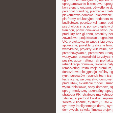
oprogramowanie biznesowe
,
opro
konferencji
,
origami
,
oświetlenie 
personal branding
,
pieczenie chle
piekarnictwo domowe
,
planowanie 
platformy edukacyjne
,
podcasts m
budżetowe
,
podróże kulinarne
,
pod
psychologiczna
,
pompy ciepła w 
treningu
,
pozycjonowanie stron
,
pr
produkty bez glutenu
,
produkty bez
zawodowe
,
projektowanie ogrodze
UX
,
projektowanie wnętrz biurowy
społeczne
,
projekty graficzne fir
wertykalne
,
projekty kulturalne
,
pr
przechowywanie
,
przestrzeń krea
warzywne
,
przewodniki turystyczn
puzzle
,
quizy
,
rafting
,
rak profilakt
rehabilitacja domowa
,
reklama nat
remarketing
,
restauracje premium
doniczkowe pielęgnacja
,
rośliny e
rynki surowców
,
rysunek technicz
techniczne
,
serowarstwo domowe
produktów
,
składanie modeli
,
smar
wysokobiałkowe
,
sosy domowe
,
s
sprzęt medyczny przenośny
,
sprzę
strategia PR
,
strategie marketing
zdalnej
,
superfood lokalne
,
suplem
święta kulinarne
,
systemy CRM w 
systemy inteligentnego domu
,
sys
domowych
,
szkoła filmowa projekt