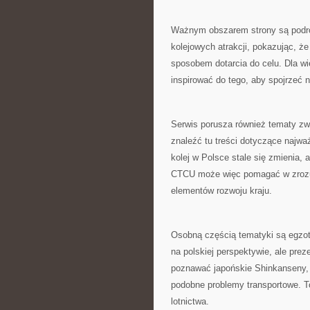
Ważnym obszarem strony są podr
kolejowych atrakcji, pokazując, ż
sposobem dotarcia do celu. Dla w
inspirować do tego, aby spojrzeć 
Serwis porusza również tematy zw
znaleźć tu treści dotyczące najwa
kolej w Polsce stale się zmienia, 
CTCU może więc pomagać w zrozum
elementów rozwoju kraju.
Osobną częścią tematyki są egzot
na polskiej perspektywie, ale prez
poznawać japońskie Shinkanseny, a
podobne problemy transportowe. To
lotnictwa.