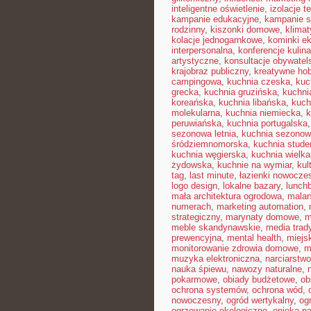
inteligentne oświetlenie
,
izolacje t
kampanie edukacyjne
,
kampanie s
rodzinny
,
kiszonki domowe
,
klimat
kolacje jednogarnkowe
,
kominki e
interpersonalna
,
konferencje kulin
artystyczne
,
konsultacje obywatel
krajobraz publiczny
,
kreatywne ho
campingowa
,
kuchnia czeska
,
kuc
grecka
,
kuchnia gruzińska
,
kuchni
koreańska
,
kuchnia libańska
,
kuch
molekularna
,
kuchnia niemiecka
,
k
peruwiańska
,
kuchnia portugalska
sezonowa letnia
,
kuchnia sezono
śródziemnomorska
,
kuchnia stud
kuchnia węgierska
,
kuchnia wielk
żydowska
,
kuchnie na wymiar
,
kul
tag
,
last minute
,
łazienki nowocze
logo design
,
lokalne bazary
,
lunch
mała architektura ogrodowa
,
malar
numerach
,
marketing automation
,
strategiczny
,
marynaty domowe
,
m
meble skandynawskie
,
media trad
prewencyjna
,
mental health
,
miejsk
monitorowanie zdrowia domowe
,
m
muzyka elektroniczna
,
narciarstw
nauka śpiewu
,
nawozy naturalne
,
pokarmowe
,
obiady budżetowe
,
ob
ochrona systemów
,
ochrona wód
,
nowoczesny
,
ogród wertykalny
,
og
ogrzewanie ekologiczne
,
opieka n