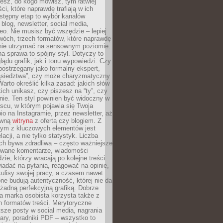
iesz, do kogo mówisz, tym łatwiej
ci, które naprawdę trafiają w ich
stępny etap to wybór kanałów
 blog, newsletter, social media,
eo. Nie musisz być wszędzie – lepiej
wóch, trzech formatów, które naprawdę
anie utrzymać na sensownym poziomie.
a sprawa to spójny styl. Dotyczy to
ądu grafik, jak i tonu wypowiedzi. Czy
ostrzegany jako formalny ekspert,
ąsiedztwa”, czy może charyzmatyczny
 Warto określić kilka zasad: jakich słów
ich unikasz, czy piszesz na “ty”, czy
alnie. Ten styl powinien być widoczny w
scu, w którym pojawia się Twoja
io na Instagramie, przez newsletter, aż
ówną
witryna
z ofertą czy blogiem. Z
ym z kluczowych elementów jest
acji, a nie tylko statystyk. Liczba
ch bywa zdradliwa – często ważniejsze
wane komentarze, wiadomości
zie, którzy wracają po kolejne treści.
adać na pytania, reagować na opinie,
ulisy swojej pracy, a czasem nawet
one budują autentyczność, której nie da
 żadną perfekcyjną grafiką. Dobrze
a marka osobista korzysta także z
 formatów treści. Merytoryczne
ótsze posty w social media, nagrania
ary, poradniki PDF – wszystko to