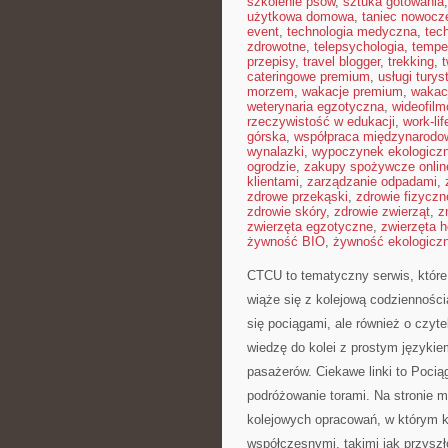
szkolenie psów
,
sztuka gotowania
użytkowa domowa
,
taniec nowocz
event
,
technologia medyczna
,
tec
zdrowotne
,
telepsychologia
,
tempe
przepisy
,
travel blogger
,
trekking
,
cateringowe premium
,
usługi tury
morzem
,
wakacje premium
,
wakac
weterynaria egzotyczna
,
wideofil
rzeczywistość w edukacji
,
work-li
górska
,
współpraca międzynarodo
wynalazki
,
wypoczynek ekologicz
ogrodzie
,
zakupy spożywcze onlin
klientami
,
zarządzanie odpadami
,
zdrowe przekąski
,
zdrowie fizyczn
zdrowie skóry
,
zdrowie zwierząt
,
z
zwierzęta egzotyczne
,
zwierzęta 
żywność BIO
,
żywność ekologiczn
CTCU to tematyczny serwis, które
wiąże się z kolejową codziennością
się pociągami, ale również o czyte
wiedzę do kolei z prostym języki
pasażerów. Ciekawe linki to Pociąg
podróżowanie torami. Na stronie mo
kolejowych opracowań, w którym k
współczesnymi, takimi jak przyszł