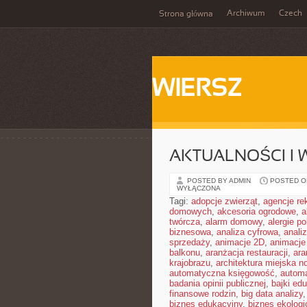
Archiwum
Czech
Strona główna
WIERSZ
AKTUALNOŚCI I
POSTED BY ADMIN
POSTED ON
WYŁĄCZONA
Tagi:
adopcje zwierząt
,
agencje r
domowych
,
akcesoria ogrodowe
,
a
twórcza
,
alarm domowy
,
alergie 
biznesowa
,
analiza cyfrowa
,
anali
sprzedaży
,
animacje 2D
,
animacje
balkonu
,
aranżacja restauracji
,
ara
krajobrazu
,
architektura miejska 
automatyczna księgowość
,
autom
badania opinii publicznej
,
bajki ed
finansowe rodzin
,
big data analizy
biznes edukacyjny
,
biznes ekologi