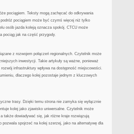
óże pociągiem. Teksty mogą zachęcać do odkrywania
e podróż pociągiem może być czymś więcej niż tylko
ielu osób jazda koleją oznacza spokój. CTCU może
na pociąg jak na część przygody.
iązane z rozwojem połączeń regionalnych. Czytelnik może
żniejszych inwestycji. Takie artykuły są ważne, ponieważ
a rozwój infrastruktury wpływa na dostępność miejscowości.
ieniu, dlaczego kolej pozostaje jednym z kluczowych
yczne trasy. Dzięki temu strona nie zamyka się wyłącznie
entuje kolej jako zjawisko uniwersalne. Czytelnik może
 także dowiadywać się, jak różne kraje rozwiązują
 pozwala spojrzeć na kolej szerzej, jako na alternatywę dla