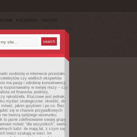
SCRIBE
FACEBOOK
TWITTER
rki osobistej w internecie przestało
celebrytów czy wielkich ekspertów.
kto ma pasję i odrobinę konsekwencji,
ę rozpoznawalny w swojej niszy – czy
jalista od finansów, podróży,
 czy rękodzieła. Kluczowe jest jednak,
ku myśleć strategicznie: określić, do
 mówić, jakim językiem i po co. Bez
zgubić się w chaosie przypadkowych
e nie tworzą spójnego wizerunku.
k to jasne zdefiniowanie swojej grupy
amiast mówić “dla wszystkich”, warto
etnych ludzi: ile mają lat, z czym się
ich treści szukają w sieci. Im