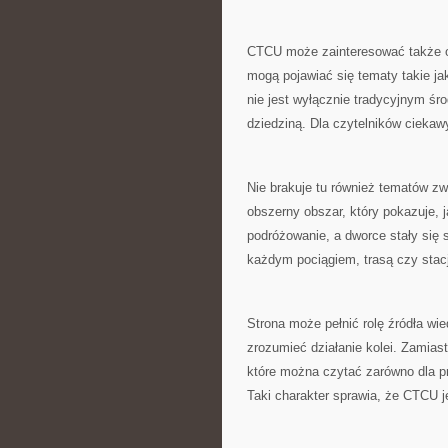
CTCU może zainteresować także os
mogą pojawiać się tematy takie ja
nie jest wyłącznie tradycyjnym śro
dziedziną. Dla czytelników ciekawy
Nie brakuje tu również tematów zw
obszerny obszar, który pokazuje, j
podróżowanie, a dworce stały si
każdym pociągiem, trasą czy stacj
Strona może pełnić rolę źródła wie
zrozumieć działanie kolei. Zamias
które można czytać zarówno dla p
Taki charakter sprawia, że CTCU j