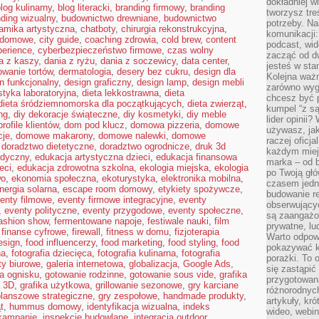
dokładniej w
log kulinarny
,
blog literacki
,
branding firmowy
,
branding
tworzysz treś
ding wizualny
,
budownictwo drewniane
,
budownictwo
potrzeby. Na
amika artystyczna
,
chatboty
,
chirurgia rekonstrukcyjna
,
komunikacji:
a domowe
,
city guide
,
coaching zdrowia
,
cold brew
,
content
podcast, wid
perience
,
cyberbezpieczeństwo firmowe
,
czas wolny
zacząć od d
a z kaszy
,
dania z ryżu
,
dania z soczewicy
,
data center
,
jesteś w st
owanie tortów
,
dermatologia
,
desery bez cukru
,
design dla
Kolejna ważn
n funkcjonalny
,
design graficzny
,
design lamp
,
design mebli
zarówno wygl
styka laboratoryjna
,
dieta lekkostrawna
,
dieta
chcesz być p
dieta śródziemnomorska dla początkujących
,
dieta zwierząt
,
kumpel “z s
ng
,
diy dekoracje świąteczne
,
diy kosmetyki
,
diy meble
lider opinii?
rofile klientów
,
dom pod klucz
,
domowa pizzeria
,
domowe
używasz, jak
cje
,
domowe makarony
,
domowe nalewki
,
domowe
raczej oficj
,
doradztwo dietetyczne
,
doradztwo ogrodnicze
,
druk 3d
każdym miej
edyczny
,
edukacja artystyczna dzieci
,
edukacja finansowa
marka – od b
eci
,
edukacja zdrowotna szkolna
,
ekologia miejska
,
ekologia
po Twoją gł
wo
,
ekonomia społeczna
,
ekoturystyka
,
elektronika mobilna
,
czasem jedn
nergia solarna
,
escape room domowy
,
etykiety spożywcze
,
budowanie rel
enty filmowe
,
eventy firmowe integracyjne
,
eventy
obserwujący
,
eventy polityczne
,
eventy przygodowe
,
eventy społeczne
,
są zaangażo
ashion show
,
fermentowane napoje
,
festiwale nauki
,
film
prywatne, lud
,
finanse cyfrowe
,
firewall
,
fitness w domu
,
fizjoterapia
Warto odpowi
esign
,
food influencerzy
,
food marketing
,
food styling
,
food
pokazywać k
na
,
fotografia dziecięca
,
fotografia kulinarna
,
fotografia
porażki. To 
ty biurowe
,
galeria internetowa
,
globalizacja
,
Google Ads
,
się zastąpić
a ognisku
,
gotowanie rodzinne
,
gotowanie sous vide
,
grafika
przygotowan
a 3D
,
grafika użytkowa
,
grillowanie sezonowe
,
gry karciane
różnorodnych
planszowe strategiczne
,
gry zespołowe
,
handmade produkty
,
artykuły, kr
t
,
hummus domowy
,
identyfikacja wizualna
,
indeks
wideo, webin
 kampanie
,
inspekcje budowlane
,
integracja outdoor
,