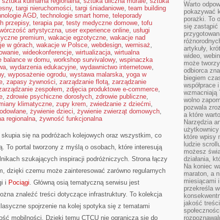
,
sztuka kulinarna regionalna
,
sztuka uliczna murale
,
sztuka
Warto odpowi
esny
,
targi nieruchomości
,
targi śniadaniowe
,
team building
pokazywać k
hnologie AGD
,
technologie smart home
,
teleporady
porażki. To 
h przepisy
,
terapia par
,
testy medyczne domowe
,
tofu
się zastąpić
twórczość artystyczna
,
user experience online
,
usługi
przygotowan
styczne premium
,
wakacje egzotyczne
,
wakacje nad
różnorodnych
je w górach
,
wakacje w Polsce
,
webdesign
,
wernisaż
,
artykuły, kr
mowanie
,
wideokonferencje
,
wirtualizacja
,
wirtualna
wideo, webin
fe balance w domu
,
workshop survivalowy
,
wspinaczka
może tworzy
wa
,
wydarzenia edukacyjne
,
wydawnictwo internetowe
,
odbiorca zna
ny
,
wyposażenie ogrodu
,
wystawa malarska
,
yoga w
biegiem cza
e
,
zapasy żywności
,
zarządzanie flotą
,
zarządzanie
współprace i
zarządzanie zespołem
,
zdjęcia produktowe e-commerce
,
wzmacniają T
e
,
zdrowie psychiczne dorosłych
,
zdrowie publiczne
,
wolno zapomi
miany klimatyczne
,
zupy krem
,
zwiedzanie z dziećmi
,
pozwala zroz
hodowlane
,
żywienie dzieci
,
żywienie zwierząt domowych
,
a które wart
a regionalna
,
żywność funkcjonalna
Narzędzia an
użytkownicy 
 skupia się na podróżach kolejowych oraz wszystkim, co
które wpisy 
ludzie scrol
. To portal tworzony z myślą o osobach, które interesują
możesz świa
lnikach szukających inspiracji podróżniczych. Strona łączy
działania, k
Na koniec wa
em, dzięki czemu może zainteresować zarówno regularnych
maraton, a n
miesiącami i
i i
Pociągi
. Główną osią tematyczną serwisu jest
przekreśla w
żna znaleźć treści dotyczące infrastruktury. To kolekcja
konsekwentn
jakość treśc
lasyczne spojrzenie na kolej spotyka się z tematami
społeczności
ość mobilności. Dzięki temu CTCU nie ogranicza się do
rozpoznawal