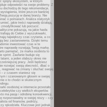
ć spójny ekosystem, w którym
jduje odpowiedzi na swoje problemy. Z
su dochodzą do tego rekomendacje,
 wystąpienia, które jeszcze bardziej
woją pozycję w danej branży. Nie
nać o pomiarach. Analiza statystyk
umieć, jakie treści naprawdę działają,
o zmodyfikować lub porzucić.
alityczne pokazują, na jakie hasła
trafiają do Ciebie z wyszukiwarki,
mają największy czas czytania, a co
lują bez zastanowienia. Dzięki temu
domie inwestować czas w te
tóre naprawdę rozwijają Twoją markę.
rto pamiętać, że marka osobista to
ie sprint. Zaufanie buduje się
 latami, a jeden słabszy okres nie
cześniejszej pracy. Jeśli będziesz
ie rozwijać swoją obecność, dbać o
i, reagować na zmiany i słuchać swojej
 – z czasem staniesz się
nym i szanowanym głosem w swojej
śnie o to chodzi w skutecznym
ndingu.
rki osobistej w internecie przestało
celebrytów czy wielkich ekspertów.
kto ma pasję i odrobinę konsekwencji,
ę rozpoznawalny w swojej niszy – czy
jalista od finansów, podróży,
 czy rękodzieła. Kluczowe jest jednak,