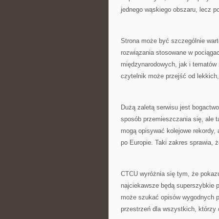
jednego wąskiego obszaru, lecz po
Strona może być szczególnie wart
rozwiązania stosowane w pociąga
międzynarodowych, jak i tematów 
czytelnik może przejść od lekkich
Dużą zaletą serwisu jest bogactwo k
sposób przemieszczania się, ale t
mogą opisywać kolejowe rekordy, a
po Europie. Taki zakres sprawia, 
CTCU wyróżnia się tym, że pokazuj
najciekawsze będą superszybkie po
może szukać opisów wygodnych po
przestrzeń dla wszystkich, którzy 