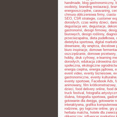
handmade
,
blog gastronomiczny
,
b
osobisty
,
branding restauracji
,
bran
energooszczędne
,
caravaning
,
cer
chmura obliczeniowa firmy
,
ciast
SEO
,
CSR strategie
,
customer ex
dorosłych
,
czas wolny dzieci
,
dani
degustacja win
,
degustacje
,
dekor
gastronomii
,
design firmowy
,
desig
biurowych
,
design roślinny
,
diagno
przeciwzapalna
,
dieta pudełkowa
,
dietetyka sportowa
,
digital marketi
drewniane
,
diy wnętrza
,
docelowe p
biuro inspiracje
,
domowe fermenta
oszczędzanie
,
domowe przetwory
hobby
,
druk cyfrowy
,
e-learning m
dorosłych
,
edukacja zdrowotna dzi
społeczna
,
ekologiczne ogrodnict
energia cieplna
,
energia jądrowa
,
e
event video
,
eventy biznesowe
,
ev
gastronomiczne
,
eventy kulturalne
eventy sportowe
,
Facebook Ads
,
f
animowany
,
film krótkometrażowy
dzieci
,
food delivery online
,
food d
truck festival
,
fotografia artystycz
ślubna
,
fotografia sportowa
,
gadże
gotowanie dla dwojga
,
gotowanie n
interaktywna
,
grafika komputerow
rodzinne
,
gry logiczne online
,
gry 
herbata matcha
,
hotele dla zwierzą
glikemiczny
,
influencer marketing