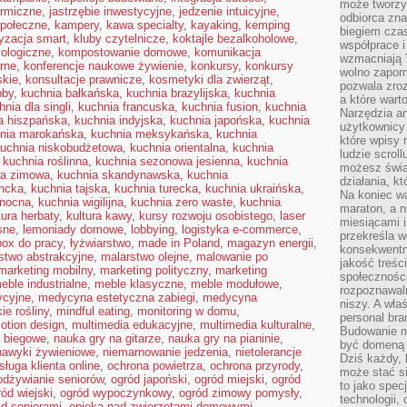
może tworzy
ermiczne
,
jastrzębie inwestycyjne
,
jedzenie intuicyjne
,
odbiorca zna
połeczne
,
kampery
,
kawa specialty
,
kayaking
,
kemping
biegiem cza
yzacja smart
,
kluby czytelnicze
,
koktajle bezalkoholowe
,
współprace i
kologiczne
,
kompostowanie domowe
,
komunikacja
wzmacniają T
arne
,
konferencje naukowe żywienie
,
konkursy
,
konkursy
wolno zapomi
skie
,
konsultacje prawnicze
,
kosmetyki dla zwierząt
,
pozwala zroz
bby
,
kuchnia bałkańska
,
kuchnia brazylijska
,
kuchnia
a które wart
hnia dla singli
,
kuchnia francuska
,
kuchnia fusion
,
kuchnia
Narzędzia an
a hiszpańska
,
kuchnia indyjska
,
kuchnia japońska
,
kuchnia
użytkownicy 
nia marokańska
,
kuchnia meksykańska
,
kuchnia
które wpisy 
uchnia niskobudżetowa
,
kuchnia orientalna
,
kuchnia
ludzie scrol
,
kuchnia roślinna
,
kuchnia sezonowa jesienna
,
kuchnia
możesz świa
wa zimowa
,
kuchnia skandynawska
,
kuchnia
działania, k
encka
,
kuchnia tajska
,
kuchnia turecka
,
kuchnia ukraińska
,
Na koniec wa
anocna
,
kuchnia wigilijna
,
kuchnia zero waste
,
kuchnia
maraton, a n
tura herbaty
,
kultura kawy
,
kursy rozwoju osobistego
,
laser
miesiącami i
sne
,
lemoniady domowe
,
lobbying
,
logistyka e-commerce
,
przekreśla w
box do pracy
,
łyżwiarstwo
,
made in Poland
,
magazyn energii
,
konsekwentn
stwo abstrakcyjne
,
malarstwo olejne
,
malowanie po
jakość treśc
marketing mobilny
,
marketing polityczny
,
marketing
społeczności
eble industrialne
,
meble klasyczne
,
meble modułowe
,
rozpoznawal
ycyjne
,
medycyna estetyczna zabiegi
,
medycyna
niszy. A wła
ie rośliny
,
mindful eating
,
monitoring w domu
,
personal bra
otion design
,
multimedia edukacyjne
,
multimedia kulturalne
,
Budowanie ma
o biegowe
,
nauka gry na gitarze
,
nauka gry na pianinie
,
być domeną 
nawyki żywieniowe
,
niemarnowanie jedzenia
,
nietolerancje
Dziś każdy, 
sługa klienta online
,
ochrona powietrza
,
ochrona przyrody
,
może stać si
odżywianie seniorów
,
ogród japoński
,
ogród miejski
,
ogród
to jako spec
ród wiejski
,
ogród wypoczynkowy
,
ogród zimowy pomysły
,
technologii,
ad seniorami
,
opieka nad zwierzętami domowymi
,