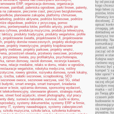
by od począt
gramowanie ERP
,
organizacja domowa
,
organizacja
kogo chcesz
domowe
,
paintball
,
paleniska ogrodowe
,
parki linowe
,
patenty
,
tego łatwo 
ba na zakwasie
,
pieczenie ciast
,
pieczywo bezglutenowe
,
postów, któr
posiłków
,
planowanie zakupów
,
platformy chmurowe
,
Pierwszy kro
arketing
,
podróże aktywne
,
podróże biznesowe
,
podróże
docelowej. Z
róże objazdowe
,
podróże z przyczepą
,
pomoc
opisać konkr
domu
,
porównywarka lotów
,
portfolio artysty
,
posiłki po
zmagają, jak
asa cyfrowa
,
produkcja muzyczna
,
produkcja telewizyjna
,
dokładniej w
 laktozy
,
produkty tradycyjne
,
produkty wegańskie
,
profile
tworzysz treś
ń
,
projektowanie światła
,
projektowanie UI
,
projektowanie
potrzeby. Na
ch
,
projekty domów nowoczesnych
,
projekty ekologiczne
komunikacji:
mowe
,
projekty inwestycyjne
,
projekty krajobrazowe
podcast, wid
ojekty meblowe
,
projekty parkowe
,
projekty wnętrz
,
zacząć od d
tywna
,
przestrzeń otwarta
,
przetwory owocowe
,
przetwory
jesteś w st
e
,
przyprawy świata
,
psy profilaktyka
,
psychoterapia
,
Kolejna ważn
yka
,
ramen domowy
,
ravioli domowe
,
recenzje kawiarni
,
zarówno wygl
ywna
,
relacje medialne
,
relaks w domu
,
relaks w ogrodzie
,
chcesz być p
,
restauracje wegańskie
,
robotyka medyczna
,
rośliny
kumpel “z s
gzotyczne
,
rowery górskie
,
rozrywka domowa
,
rynek lokalny
,
lider opinii?
ny
,
rzeźba
,
sałatki sezonowe
,
scrapbooking
,
SEO
używasz, jak
,
sezonowe owoce
,
sezonowe warzywa
,
sieć 5G
,
skład
raczej oficj
t budynki
,
smart energia
,
smart transport
,
śniadania
każdym miej
pacer w lesie
,
spiżarnia domowa
,
sponsoring wydarzeń
,
marka – od b
t telekonferencyjny
,
sterowanie głosem
,
strategia marki
,
po Twoją gł
owe
,
street food azjatycki
,
street photography
,
styl pracy
czasem jedn
enty diety
,
surowce naturalne
,
survival
,
sushi w domu
,
budowanie rel
sprzedaży
,
systemy dokumentów
,
systemy ERP w firmie
,
obserwujący
temy IT
,
systemy nawadniające
,
systemy zabezpieczeń
są zaangażo
y
,
szkoła muzyczna
,
szkoła tańca
,
szkolenia kulinarne
,
prywatne, lud