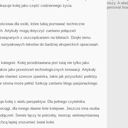
niszy. A wła
kazuje kolej jako część codziennego życia.
personal bra
ościowa dla osób, które lubią poznawać techniczne
ch. Artykuły mogą dotyczyć zarówno połączeń
związanych z oszczędzaniem na biletach. Dzięki temu
, rozrywkowych tekstów do bardziej eksperckich opracowań.
ategorii. Kolej przedstawiana jest tutaj nie tylko jako
akże jako przestrzeń technologicznych innowacji. Artykuły
le również szersze zjawiska, takie jak przyszłość podróży
że strona może pełnić funkcję zarówno blogu pasjonackiego.
e kolej z wielu perspektyw. Dla jednego czytelnika
ciągi, dla innego dawne linie kolejowe. Jeszcze inna osoba
łączeń. Serwis łączy te potrzeby, tworząc wielowymiarową
chcą lepiej zrozumieć świat kolei.