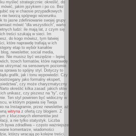
ku myśleć strategicznie: określić, do
 mówić, jakim językiem i po co. Bez
zgubić się w chaosie przypadkowych
e nie tworzą spójnego wizerunku.
k to jasne zdefiniowanie swojej grupy
amiast mówić “dla wszystkich”, warto
etnych ludzi: ile mają lat, z czym się
ich treści szukają w sieci. Im
iesz, do kogo mówisz, tym łatwiej
ci, które naprawdę trafiają w ich
stępny etap to wybór kanałów
 blog, newsletter, social media,
eo. Nie musisz być wszędzie – lepiej
wóch, trzech formatów, które naprawdę
anie utrzymać na sensownym poziomie.
a sprawa to spójny styl. Dotyczy to
ądu grafik, jak i tonu wypowiedzi. Czy
ostrzegany jako formalny ekspert,
ąsiedztwa”, czy może charyzmatyczny
 Warto określić kilka zasad: jakich słów
ich unikasz, czy piszesz na “ty”, czy
alnie. Ten styl powinien być widoczny w
scu, w którym pojawia się Twoja
io na Instagramie, przez newsletter, aż
ówną
witryna
z ofertą czy blogiem. Z
ym z kluczowych elementów jest
acji, a nie tylko statystyk. Liczba
ch bywa zdradliwa – często ważniejsze
wane komentarze, wiadomości
zie, którzy wracają po kolejne treści.