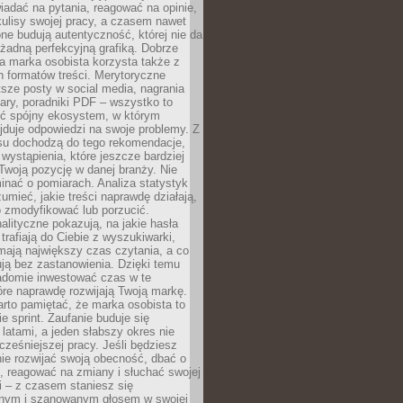
adać na pytania, reagować na opinie,
ulisy swojej pracy, a czasem nawet
one budują autentyczność, której nie da
 żadną perfekcyjną grafiką. Dobrze
a marka osobista korzysta także z
 formatów treści. Merytoryczne
ótsze posty w social media, nagrania
ary, poradniki PDF – wszystko to
ć spójny ekosystem, w którym
jduje odpowiedzi na swoje problemy. Z
su dochodzą do tego rekomendacje,
 wystąpienia, które jeszcze bardziej
woją pozycję w danej branży. Nie
nać o pomiarach. Analiza statystyk
umieć, jakie treści naprawdę działają,
o zmodyfikować lub porzucić.
alityczne pokazują, na jakie hasła
trafiają do Ciebie z wyszukiwarki,
mają największy czas czytania, a co
lują bez zastanowienia. Dzięki temu
domie inwestować czas w te
tóre naprawdę rozwijają Twoją markę.
rto pamiętać, że marka osobista to
ie sprint. Zaufanie buduje się
 latami, a jeden słabszy okres nie
cześniejszej pracy. Jeśli będziesz
ie rozwijać swoją obecność, dbać o
i, reagować na zmiany i słuchać swojej
 – z czasem staniesz się
nym i szanowanym głosem w swojej