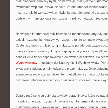
oraz placówek edukacyjnych, dostarczając praktycznych informacj
świadomie wspierać rozwój dziecka. Strona stanowi rozbudowaną 
można znaleźć wskazówki, omówienia oraz ciekawostki związane
codziennym funkcjonowaniem dzieci na różnych etapach rozwoju.
Na witrynie internetowej publikowane są rozbudowane artykuły d
dzieci, kształcenia, kreatywnych zajęć, a także tematów związan
Czytelnicy mogą znaleźć tutaj praktyczne porady dotyczące cod
mierzą się wychowawcy. Dzięki bogatej tematyce każdy użytkow
odnalezienia treści dopasowanych do swoich oczekiwań. Poleca
Wychowawców
i Inspiracje dla Nauczycieli i Wychowawców. Porta
związane z edukacją najmłodszych, prezentując zarówno aktualne 
sprawdzone rozwiązania. Dzięki temu użytkownicy mogą zdobywa
poznawać interesujące pomysły związane z procesem nauki i wy
Dużą część serwisu zajmują artykuły poradnikowe, które pomagaj
na różnych etapach życia. Omawiane są tutaj tematy dotyczące p
budowania relacji z rówieśnikami, rozwijania samodzielności ora