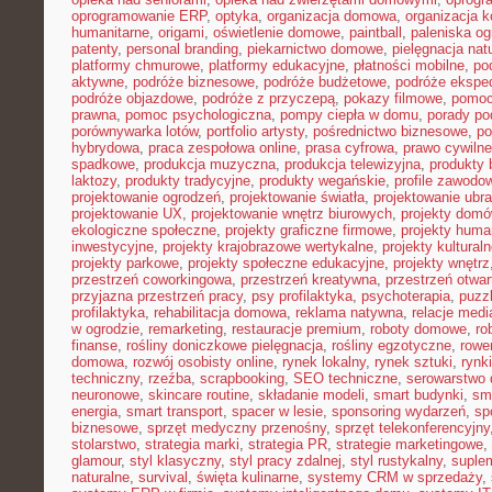
oprogramowanie ERP
,
optyka
,
organizacja domowa
,
organizacja k
humanitarne
,
origami
,
oświetlenie domowe
,
paintball
,
paleniska o
patenty
,
personal branding
,
piekarnictwo domowe
,
pielęgnacja nat
platformy chmurowe
,
platformy edukacyjne
,
płatności mobilne
,
po
aktywne
,
podróże biznesowe
,
podróże budżetowe
,
podróże ekspe
podróże objazdowe
,
podróże z przyczepą
,
pokazy filmowe
,
pomoc
prawna
,
pomoc psychologiczna
,
pompy ciepła w domu
,
porady p
porównywarka lotów
,
portfolio artysty
,
pośrednictwo biznesowe
,
po
hybrydowa
,
praca zespołowa online
,
prasa cyfrowa
,
prawo cywiln
spadkowe
,
produkcja muzyczna
,
produkcja telewizyjna
,
produkty 
laktozy
,
produkty tradycyjne
,
produkty wegańskie
,
profile zawodo
projektowanie ogrodzeń
,
projektowanie światła
,
projektowanie ubr
projektowanie UX
,
projektowanie wnętrz biurowych
,
projekty dom
ekologiczne społeczne
,
projekty graficzne firmowe
,
projekty huma
inwestycyjne
,
projekty krajobrazowe wertykalne
,
projekty kultural
projekty parkowe
,
projekty społeczne edukacyjne
,
projekty wnętrz
przestrzeń coworkingowa
,
przestrzeń kreatywna
,
przestrzeń otwar
przyjazna przestrzeń pracy
,
psy profilaktyka
,
psychoterapia
,
puzz
profilaktyka
,
rehabilitacja domowa
,
reklama natywna
,
relacje medi
w ogrodzie
,
remarketing
,
restauracje premium
,
roboty domowe
,
ro
finanse
,
rośliny doniczkowe pielęgnacja
,
rośliny egzotyczne
,
rowe
domowa
,
rozwój osobisty online
,
rynek lokalny
,
rynek sztuki
,
rynk
techniczny
,
rzeźba
,
scrapbooking
,
SEO techniczne
,
serowarstwo
neuronowe
,
skincare routine
,
składanie modeli
,
smart budynki
,
sma
energia
,
smart transport
,
spacer w lesie
,
sponsoring wydarzeń
,
sp
biznesowe
,
sprzęt medyczny przenośny
,
sprzęt telekonferencyjny
stolarstwo
,
strategia marki
,
strategia PR
,
strategie marketingowe
,
glamour
,
styl klasyczny
,
styl pracy zdalnej
,
styl rustykalny
,
suplem
naturalne
,
survival
,
święta kulinarne
,
systemy CRM w sprzedaży
,