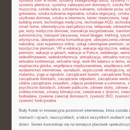
systemy ERP w firmie
,
systemy inteligentnego domu
,
systemy IT
systemy płatnicze
,
systemy zabezpieczeń domowych
,
szkoła fil
muzyczna
,
szkoła tańca
,
szkolenia kulinarne
,
szkolenie psów
,
szk
gotowania
,
sztuka kulinarna regionalna
,
sztuka negocjacji
,
sztuka
użytkowa domowa
,
sztuka w internecie
,
taniec nowoczesny
,
targi
building event
,
technologia medyczna
,
technologie AGD
,
technolo
smart home
,
telemedycyna specjalistyczna
,
teleporady zdrowotne
par
,
testy medyczne domowe
,
transakcje bezgotówkowe
,
transfo
autonomiczny
,
transport luksusowy
,
travel blogger
,
trekking
,
turys
artystyczna
,
ubezpieczenia komunikacyjne
,
ubezpieczenia zdrow
naturalna
,
user experience online
,
usługi cateringowe premium
,
us
turystyczne premium
,
VR w edukacji
,
wakacje egzotyczne
,
wakac
premium
,
wakacje w górach
,
wakacje w Polsce
,
webdesign
,
werni
wideofilmowanie
,
wideokonferencje
,
wirtualizacja
,
wirtualna rzecz
wirtualne konferencje
,
wirtualne targi
,
work-life balance w domu
,
w
wspinaczka górska
,
współpraca międzynarodowa
,
współpraca onl
wydawnictwo internetowe
,
wynalazki
,
wypoczynek ekologiczny
,
w
malarska
,
yoga w ogrodzie
,
zarządzanie biurem
,
zarządzanie flotą
zarządzanie klientami
,
zarządzanie odpadami
,
zarządzanie wiedz
zdalne zarządzanie zespołem
,
zdjęcia produktowe e-commerce
,
z
psychiczne dorosłych
,
zdrowie publiczne
,
zdrowie skóry
,
zdrowie 
ziołolecznictwo
,
zmiany klimatyczne
,
zwiedzanie z dziećmi
,
zwie
hodowlane
,
żywienie zwierząt domowych
,
żywność BIO
,
żywność 
żywność funkcjonalna
Biały Kotek to innowacyjna przestrzeń internetowa, która została
mamach i ojcach, nauczycielach, a także wszystkich osobach za
dzieci. Serwis koncentruje się na tematyce placówek opiekuńczy