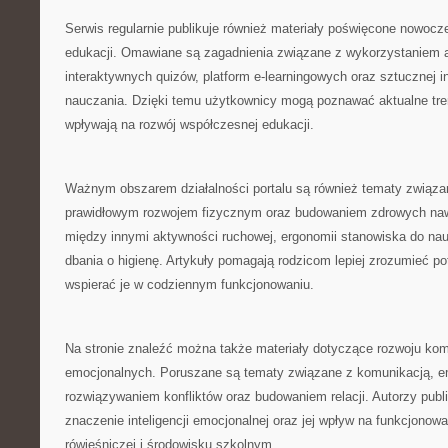
Serwis regularnie publikuje również materiały poświęcone nowoc
edukacji. Omawiane są zagadnienia związane z wykorzystaniem a
interaktywnych quizów, platform e-learningowych oraz sztucznej in
nauczania. Dzięki temu użytkownicy mogą poznawać aktualne tren
wpływają na rozwój współczesnej edukacji.
Ważnym obszarem działalności portalu są również tematy związa
prawidłowym rozwojem fizycznym oraz budowaniem zdrowych naw
między innymi aktywności ruchowej, ergonomii stanowiska do na
dbania o higienę. Artykuły pomagają rodzicom lepiej zrozumieć po
wspierać je w codziennym funkcjonowaniu.
Na stronie znaleźć można także materiały dotyczące rozwoju kom
emocjonalnych. Poruszane są tematy związane z komunikacją, em
rozwiązywaniem konfliktów oraz budowaniem relacji. Autorzy publ
znaczenie inteligencji emocjonalnej oraz jej wpływ na funkcjonow
rówieśniczej i środowisku szkolnym.