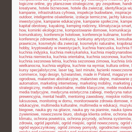
logiczne online
,
gry planszowe strategiczne
,
gry zespołowe
,
hand
kreatywne
,
hotele biznesowe
,
hotele dla zwierząt
,
identyfikacja w
kampanie
,
infrastruktura cyfrowa
,
inspekcje budowlane
,
inspiracje
outdoor
,
inteligentne oświetlenie
,
izolacje termiczne
,
jachty luksu
inwestycyjne
,
kampanie edukacyjne
,
kampanie społeczne
,
kampe
kapitał obrotowy
,
kayaking
,
kemping rodzinny
,
klimatyzacja smart
how
,
kominki ekologiczne
,
kompostowanie domowe
,
komunikacja 
komunikatory
,
konferencje hotelowe
,
konferencje kulinarne
,
konfe
konferencje zdrowotne
,
konkursy
,
konkursy artystyczne
,
konsulta
prawnicze
,
kosmetyki dla zwierząt
,
kosmetyki naturalne
,
krajobra
hobby
,
kryptowaluty w inwestycjach
,
kuchnia francuska
,
kuchnia f
kuchnia indyjska
,
kuchnia meksykańska
,
kuchnia międzynarodow
kuchnia niemiecka
,
kuchnia orientalna
,
kuchnia sezonowa
,
kuchni
kuchnia sezonowa letnia
,
kuchnia sezonowa zimowa
,
kuchnia śr
wielkanocna
,
kuchnia wigilijna
,
kuchnie na wymiar
,
kultura online
,
kursy specjalistyczne
,
laser tag
,
last minute
,
łazienki nowoczesn
commerce
,
logo design
,
łyżwiarstwo
,
made in Poland
,
magazyn en
ogrodowa
,
malarstwo abstrakcyjne
,
malarstwo olejne
,
malowanie 
automation
,
marketing internetowy
,
marketing mobilny
,
marketing 
strategiczny
,
meble industrialne
,
meble klasyczne
,
meble moduło
media tradycyjne
,
medycyna estetyczna zabiegi
,
medycyna natur
prewencyjna
,
mental health
,
mentoring zawodowy
,
miejskie rośliny
luksusowa
,
monitoring w domu
,
monitorowanie zdrowia domowe
,
edukacyjne
,
multimedia kulturalne
,
multimedia w edukacji
,
muzyka
biegowe
,
nauka gry na gitarze
,
nauka gry na pianinie
,
nauka śpie
żywieniowe
,
nowoczesne biuro
,
obsługa klienta online
,
ochrona d
klimatu
,
ochrona powietrza
,
ochrona przyrody
,
ochrona systemów
zdrowia
,
ogród japoński
,
ogród miejski
,
ogród nowoczesny
,
ogród 
ogród wypoczynkowy
,
ogród zimowy pomysły
,
ogrodnictwo miejsk
opieka nad seniorami
,
opieka nad zwierzętami domowymi
,
oprogr