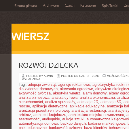
Archiwum
Czech
Kategorie
Zn
Strona główna
Spis Treści
WIERSZ
ROZWÓJ DZIECKA
POSTED BY ADMIN
POSTED ON CZE - 3 - 2026
MOŻLIWOŚĆ K
WYŁĄCZONA
Tagi:
adopcje zwierząt
,
agencje reklamowe
,
agroturystyka rodzinn
dla zwierząt domowych
,
akcesoria ogrodowe
,
aktywizm ekologicz
aktywność twórcza
,
akustyka wnętrz
,
alarm domowy
,
altany ogro
analiza biznesowa
,
analiza cyfrowa
,
analiza ekonomiczna
,
analiz
nieruchomości
,
analiza sprzedaży
,
animacje 2D
,
animacje 3D
,
an
rescue
,
aplikacje dietetyczne
,
aplikacje edukacyjne
,
aranżacja ba
aranżacja przestrzeni biurowej
,
aranżacja restauracji
,
aranżacje sy
arbitraż
,
architekt krajobrazu
,
architektura miejska nowoczesna
,
a
asertywność
,
audioguide
,
aukcje sztuki
,
automatyczna księgowo
automatyzacja domowa
,
backup danych
,
badania marketingowe
,
bajki edukacyjne
,
bankowość cyfrowa
,
baza klientów
,
behawiorys