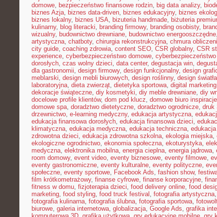
domowe
,
bezpieczeństwo finansowe rodzin
,
big data analizy
,
biod
biznes Azja
,
biznes data-driven
,
biznes edukacyjny
,
biznes ekolo
biznes lokalny
,
biznes USA
,
bizuteria handmade
,
biżuteria premi
kulinarny
,
blog literacki
,
branding firmowy
,
branding osobisty
,
brand
wizualny
,
budownictwo drewniane
,
budownictwo energooszczędne
artystyczna
,
chatboty
,
chirurgia rekonstrukcyjna
,
chmura obliczen
city guide
,
coaching zdrowia
,
content SEO
,
CSR globalny
,
CSR st
experience
,
cyberbezpieczeństwo domowe
,
cyberbezpieczeństwo
dorosłych
,
czas wolny dzieci
,
data center
,
degustacja win
,
degust
dla gastronomii
,
design firmowy
,
design funkcjonalny
,
design grafi
meblarski
,
design mebli biurowych
,
design roślinny
,
design światła
laboratoryjna
,
dieta zwierząt
,
dietetyka sportowa
,
digital marketing
dekoracje świąteczne
,
diy kosmetyki
,
diy meble drewniane
,
diy w
docelowe profile klientów
,
dom pod klucz
,
domowe biuro inspiracje
domowe spa
,
doradztwo dietetyczne
,
doradztwo ogrodnicze
,
druk
drzewnictwo
,
e-learning medyczny
,
edukacja artystyczna
,
edukacj
edukacja finansowa dorosłych
,
edukacja finansowa dzieci
,
edukac
klimatyczna
,
edukacja medyczna
,
edukacja techniczna
,
edukacj
zdrowotna dzieci
,
edukacja zdrowotna szkolna
,
ekologia miejska
,
ekologiczne ogrodnictwo
,
ekonomia społeczna
,
ekoturystyka
,
ele
medyczna
,
elektronika mobilna
,
energia cieplna
,
energia jądrowa
,
room domowy
,
event video
,
eventy biznesowe
,
eventy filmowe
,
ev
eventy gastronomiczne
,
eventy kulturalne
,
eventy polityczne
,
eve
społeczne
,
eventy sportowe
,
Facebook Ads
,
fashion show
,
festiw
film krótkometrażowy
,
finanse cyfrowe
,
finanse korporacyjne
,
fina
fitness w domu
,
fizjoterapia dzieci
,
food delivery online
,
food desi
marketing
,
food styling
,
food truck festival
,
fotografia artystyczna
fotografia kulinarna
,
fotografia ślubna
,
fotografia sportowa
,
fotowol
biurowe
,
galeria internetowa
,
globalizacja
,
Google Ads
,
grafika int
komputerowa 3D
,
grafika użytkowa
,
gry edukacyjne mobilne
,
gry 