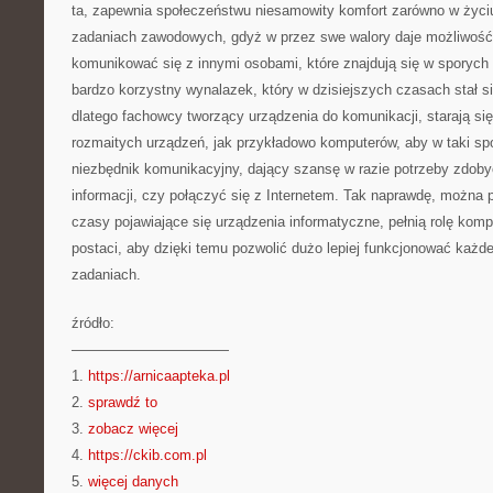
ta, zapewnia społeczeństwu niesamowity komfort zarówno w życi
zadaniach zawodowych, gdyż w przez swe walory daje możliwość
komunikować się z innymi osobami, które znajdują się w sporych 
bardzo korzystny wynalazek, który w dzisiejszych czasach stał s
dlatego fachowcy tworzący urządzenia do komunikacji, starają si
rozmaitych urządzeń, jak przykładowo komputerów, aby w taki sp
niezbędnik komunikacyjny, dający szansę w razie potrzeby zdobyć
informacji, czy połączyć się z Internetem. Tak naprawdę, można 
czasy pojawiające się urządzenia informatyczne, pełnią rolę kom
postaci, aby dzięki temu pozwolić dużo lepiej funkcjonować każ
zadaniach.
źródło:
———————————
1.
https://arnicaapteka.pl
2.
sprawdź to
3.
zobacz więcej
4.
https://ckib.com.pl
5.
więcej danych