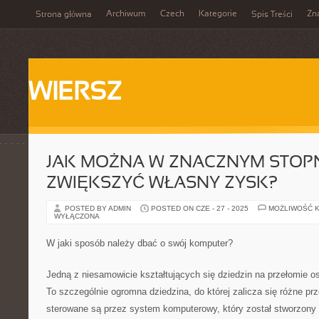
Archiwum
Czech
Kategorie
Zn
Strona główna
Spis Treści
WIERSZ
JAK MOŻNA W ZNACZNYM STOP
ZWIĘKSZYĆ WŁASNY ZYSK?
POSTED BY ADMIN
POSTED ON CZE - 27 - 2025
MOŻLIWOŚĆ 
WYŁĄCZONA
W jaki sposób należy dbać o swój komputer?
Jedną z niesamowicie kształtujących się dziedzin na przełomie ost
To szczególnie ogromna dziedzina, do której zalicza się różne pr
sterowane są przez system komputerowy, który został stworzony 