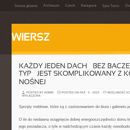
Archiwum
Czech
Kategorie
Zn
Strona główna
Spis Treści
WIERSZ
KAŻDY JEDEN DACH – BEZ BACZE
TYP – JEST SKOMPLIKOWANY Z 
NOŚNEJ
POSTED BY ADMIN
POSTED ON PAŹ - 5 - 2025
MOŻLIWOŚĆ K
WYŁĄCZONA
Sprzęty meblowe, które są z zastosowaniem do biura i gabinetu
O ile do niedawna osiągnięcie dobrej energooszczędności domu by
jego posiadacza, o tyle w nadchodzącym czasie każdy nowobudo