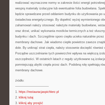
realizować wyznaczone normy w zakresie ilości energii potrzebnej 
wesprą materiały izolacyjne lub ewentualnie folia budowlana. Spe
będzie sprawdzane przed oddaniem budynku do użytkowania po u
świadectwa energetycznego. By dopełnić wyżej wymienionego ob
zahamowań należy stosować należyte materiały budowlane, wst
oraz drzwi, unikać wykonania mostków termicznych a też słuszny
budynku i dach. Szczególnie sporo ciepła ucieka naturalnie prze
membrany dachowe. Jak wiadomo ciepłe powietrze zawsze znajduj
dole. By uniknąć strat ciepła, należy stosownie docieplić również 
Porządne uszczelnianie tych powierzchni wpływa na większą izolacj
oszczędności. W ostatnich latach z reguły użytkowane są izolacje
pomniejszają ubytki ciepła przez dach. Podobną rolę spełniają r
membrany dachowe.
źródło:
———————————
1.
https://restauracjaspichlerz.pl
2.
kliknij tutaj
3.
kliknij aby przejść