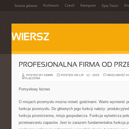
Archiwum
Czech
Kategorie
Zn
Strona główna
Spis Treści
WIERSZ
PROFESJONALNA FIRMA OD PR
POSTED BY ADMIN
POSTED ON LIP - 12 - 2025
MOŻLIWOŚĆ 
WYŁĄCZONA
Pomysłowy biznes
O misjach przemysłu można mówić godzinami. Warto wymienić p
funkcje przemysłu. Do głównych jego funkcji należy: produkcyjno
funkcja przestrzenna, misja gospodarcza. Funkcja wytwórcza po
przetwarzaniu zapasów. Jest to zarazem fundamentalna funkcja 