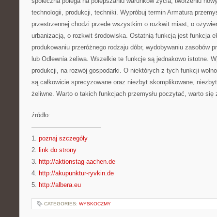
społeczna polega na polepszaniu warunków życia, tworzeniu nowy
technologii, produkcji, techniki. Wypróbuj termin Armatura przemy
przestrzennej chodzi przede wszystkim o rozkwit miast, o ożywi
urbanizacją, o rozkwit środowiska. Ostatnią funkcją jest funkcja
produkowaniu przeróżnego rodzaju dóbr, wydobywaniu zasobów prz
lub Odlewnia żeliwa. Wszelkie te funkcje są jednakowo istotne. 
produkcji, na rozwój gospodarki. O niektórych z tych funkcji wol
są całkowicie sprecyzowane oraz niezbyt skomplikowane, niezbyt
żeliwne. Warto o takich funkcjach przemysłu poczytać, warto się 
źródło:
———————————
1.
poznaj szczegóły
2.
link do strony
3.
http://aktionstag-aachen.de
4.
http://akupunktur-ryvkin.de
5.
http://albera.eu
CATEGORIES:
WYSKOCZMY