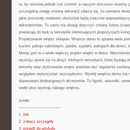
to, by niemniej jednak coś zmienić w naszym otoczeniu musimy 
szczególną uwagę zmianę dekoracji zdarza się, że zamiana obrazu
jakie pozostały niedawno utworzone będą znacznie poprawniejs
dekoratorstwo. To samo ma okazję dotyczyć zmiany koloru ściany
powracają do łask w niezwykle interesujących propozycjach kolor
Projektowanie wnętrz sklepów. Wnętrze domu to sprawa wielu po
kuchni, pokoju salonowym, jadalni, sypialni, pokojach dla dzieci, 
Nieraz jest to o wiele większy projekt wnętrz w domu. Niezmiernie
wystroju opiera się na dosyć istotnych remontach, które bywają 
remonty oraz stylizowanie wnętrz powinien być regularnie zasilan
względem wykorzystać oszczędności. Wystój wnętrza domu ma ni
dopasowani drobiazgowych akcesoriów. Tu figurki, wazoniki, serw
wielki plus wystroju takiego wnętrza.
źródło:
———————————
1.
link
2.
zobacz szczegóły
3.
przejdź do artykułu