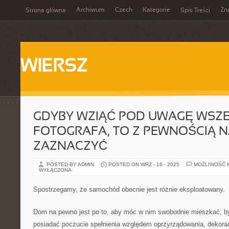
Archiwum
Czech
Kategorie
Zn
Strona główna
Spis Treści
WIERSZ
GDYBY WZIĄĆ POD UWAGĘ WSZ
FOTOGRAFA, TO Z PEWNOŚCIĄ 
ZAZNACZYĆ
POSTED BY ADMIN
POSTED ON WRZ - 16 - 2025
MOŻLIWOŚĆ 
WYŁĄCZONA
Spostrzegamy, że samochód obecnie jest różnie eksploatowany.
Dom na pewno jest po to, aby móc w nim swobodnie mieszkać, by
posiadać poczucie spełnienia względem oprzyrządowania, dekorac