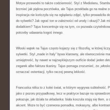
Motyw przewodni to także codzienność. Styl z Mediolanu, Stamb
brzmieć jak piękna pocztówka, ale Tajus przekłada go na realne z
inspiracja nie kończyła się na oglądaniu zdjęć, tylko prowadziła d
do sylwetki? Jak ograć ton w zależności od urody i okazji? Jak 
dodatkiem? Tajus koncentruje się na tym, co pozwala czytelnikow
potrzeby udawania kogoś innego.
Włoski wątek na Tajus często kojarzy się z filozofią, w której licz
sylwetki. Styl „made in Italy” bywa klarowny, ale równocześnie ma
umiejętność, by nawet w najzwyklejszym outficie dodać jeden detal
zegarek albo faktura tkaniny. Tajus pomaga zrozumieć, że „włosk
oznaczać ostentacji, tylko raczej pewną lekkość.
Francuska nitka to z kolei świat, w którym wygrywa subtelność. 
jako z pozoru przypadkowy, lecz w praktyce bazuje na sprawdzon
pokazuje, jak działa ta układanka: biała koszula stają się tłem, a
akcent. Może to być czerwona pomadka, mokasyny, albo kontrast