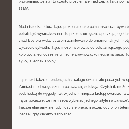
przypomina, że styl to często prościej, ale mądrzej, a Tajus pom
szafy.
Moda turecka, którą Tajus prezentuje jako pełną inspiracji, bywa
potrafi być wysmakowana. To przestrzeń, gdzie spotykają się kla
znad Bosforu widać czasem zamiłowanie do ornamentalnych moty
wyczucie sylwetki. Tajus może inspirować do odważniejszego pode
kolorów, a jednocześnie umieć je zrównoważyć neutralną bazą. To
żywy, a jednak spójny.
Tajus jest także o tendencjach z całego świata, ale podanych w sp
Zamiast modowego szumu pojawia się selekcja. Czytelnik może z
podchodzą do wygody, jak w jednym miejscu królują oversize, a 
Tajus pokazuje, że nie trzeba wybierać jednego „stylu na zawsze
Inaczej ubieramy się, gdy liczy się praca, inaczej, gdy priorytete
inaczej, gdy chcemy zabłysnąć.