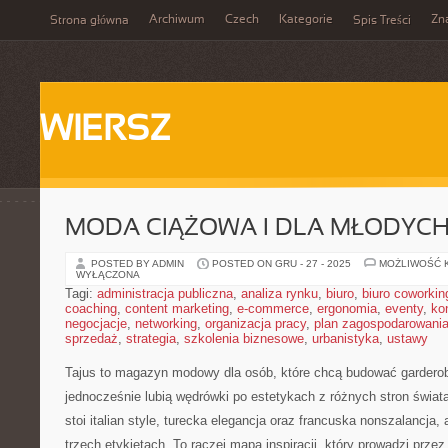
Archiwum
Czech
Kategorie
Zn
Strona główna
Spis Treści
WIERSZ
MODA CIĄŻOWA I DLA MŁODYC
POSTED BY ADMIN
POSTED ON GRU - 27 - 2025
MOŻLIWOŚĆ 
WYŁĄCZONA
Tagi:
administracja publiczna
,
analiza rynku
,
biuro
,
biuro coworkin
coaching
,
content marketing
,
e-commerce
,
ergonomia
,
eventy
,
ko
negocjacje
,
networking
,
organizacja pracy
,
plan zagospodarowani
sprzedaż
,
strategia
,
szkolenia biznesowe
,
urbanistyka
,
ustawy
Tajus to magazyn modowy dla osób, które chcą budować gardero
jednocześnie lubią wędrówki po estetykach z różnych stron świat
stoi italian style, turecka elegancja oraz francuska nonszalancja,
trzech etykietach. To raczej mapa inspiracji, który prowadzi przez k