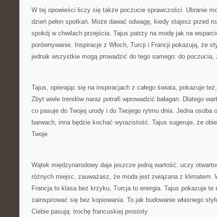
W tej opowieści liczy się także poczucie sprawczości. Ubranie 
dzień pełen spotkań. Może dawać odwagę, kiedy stajesz przed 
spokój w chwilach przejścia. Tajus patrzy na modę jak na wsparcie
porównywanie. Inspiracje z Włoch, Turcji i Francji pokazują, że st
jednak wszystkie mogą prowadzić do tego samego: do poczucia, 
Tajus, opierając się na inspiracjach z całego świata, pokazuje też
Zbyt wiele trendów naraz potrafi wprowadzić bałagan. Dlatego war
co pasuje do Twojej urody i do Twojego rytmu dnia. Jedna osoba o
barwach, inna będzie kochać wyrazistość. Tajus sugeruje, że obie 
Twoje.
Wątek międzynarodowy daje jeszcze jedną wartość: uczy otwartoś
różnych miejsc, zauważasz, że moda jest związana z klimatem. 
Francja to klasa bez krzyku, Turcja to energia. Tajus pokazuje te 
zainspirować się bez kopiowania. To jak budowanie własnego styl
Ciebie pasują: trochę francuskiej prostoty.