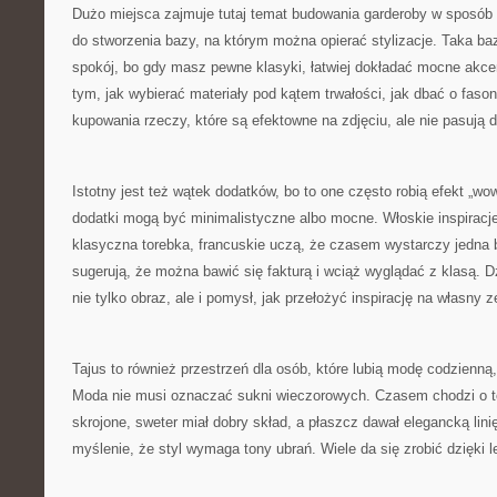
Dużo miejsca zajmuje tutaj temat budowania garderoby w sposób
do stworzenia bazy, na którym można opierać stylizacje. Taka baza
spokój, bo gdy masz pewne klasyki, łatwiej dokładać mocne akc
tym, jak wybierać materiały pod kątem trwałości, jak dbać o fason,
kupowania rzeczy, które są efektowne na zdjęciu, ale nie pasują 
Istotny jest też wątek dodatków, bo to one często robią efekt „wo
dodatki mogą być minimalistyczne albo mocne. Włoskie inspiracje
klasyczna torebka, francuskie uczą, że czasem wystarczy jedna bi
sugerują, że można bawić się fakturą i wciąż wyglądać z klasą. D
nie tylko obraz, ale i pomysł, jak przełożyć inspirację na własny z
Tajus to również przestrzeń dla osób, które lubią modę codzienną,
Moda nie musi oznaczać sukni wieczorowych. Czasem chodzi o to
skrojone, sweter miał dobry skład, a płaszcz dawał elegancką li
myślenie, że styl wymaga tony ubrań. Wiele da się zrobić dzięki le