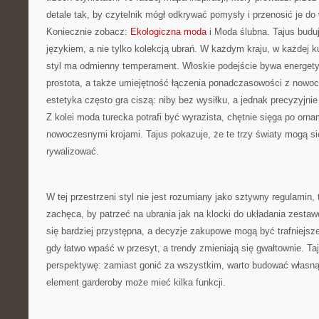
detale tak, by czytelnik mógł odkrywać pomysły i przenosić je do
Koniecznie zobacz:
Ekologiczna moda
i Moda ślubna. Tajus budu
językiem, a nie tylko kolekcją ubrań. W każdym kraju, w każdej k
styl ma odmienny temperament. Włoskie podejście bywa energety
prostota, a także umiejętność łączenia ponadczasowości z nowo
estetyka często gra ciszą: niby bez wysiłku, a jednak precyzyjni
Z kolei moda turecka potrafi być wyrazista, chętnie sięga po orna
nowoczesnymi krojami. Tajus pokazuje, że te trzy światy mogą się
rywalizować.
W tej przestrzeni styl nie jest rozumiany jako sztywny regulamin, 
zachęca, by patrzeć na ubrania jak na klocki do układania zesta
się bardziej przystępna, a decyzje zakupowe mogą być trafniejsz
gdy łatwo wpaść w przesyt, a trendy zmieniają się gwałtownie. Ta
perspektywę: zamiast gonić za wszystkim, warto budować własną 
element garderoby może mieć kilka funkcji.