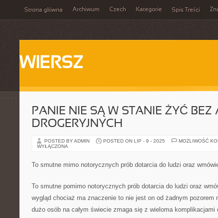
Archiwum
Czech
Kategorie
Zn
Strona główna
Spis Treści
WIERSZ
PANIE NIE SĄ W STANIE ŻYĆ BE
DROGERYJNYCH
POSTED BY ADMIN
POSTED ON LIP - 9 - 2025
MOŻLIWOŚĆ K
WYŁĄCZONA
To smutne mimo notorycznych prób dotarcia do ludzi oraz wmówi
To smutne pomimo notorycznych prób dotarcia do ludzi oraz wmó
wygląd chociaż ma znaczenie to nie jest on od żadnym pozorem n
dużo osób na całym świecie zmaga się z wieloma komplikacjami 