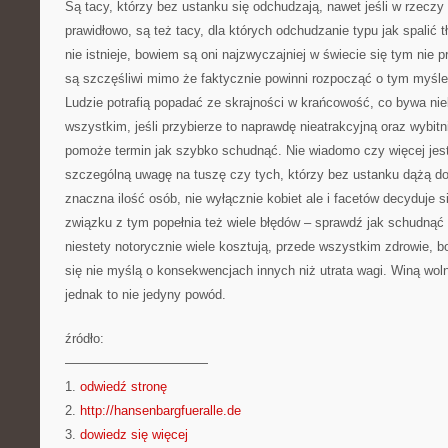
Są tacy, którzy bez ustanku się odchudzają, nawet jeśli w rzeczy
prawidłowo, są też tacy, dla których odchudzanie typu jak spalić
nie istnieje, bowiem są oni najzwyczajniej w świecie się tym nie pr
są szczęśliwi mimo że faktycznie powinni rozpocząć o tym myśleć
Ludzie potrafią popadać ze skrajności w krańcowość, co bywa ni
wszystkim, jeśli przybierze to naprawdę nieatrakcyjną oraz wybi
pomoże termin jak szybko schudnąć. Nie wiadomo czy więcej jest
szczególną uwagę na tuszę czy tych, którzy bez ustanku dążą do p
znaczna ilość osób, nie wyłącznie kobiet ale i facetów decyduje 
związku z tym popełnia też wiele błędów – sprawdź jak schudnąć 
niestety notorycznie wiele kosztują, przede wszystkim zdrowie,
się nie myślą o konsekwencjach innych niż utrata wagi. Winą wol
jednak to nie jedyny powód.
źródło:
———————————
1.
odwiedź stronę
2.
http://hansenbargfueralle.de
3.
dowiedz się więcej