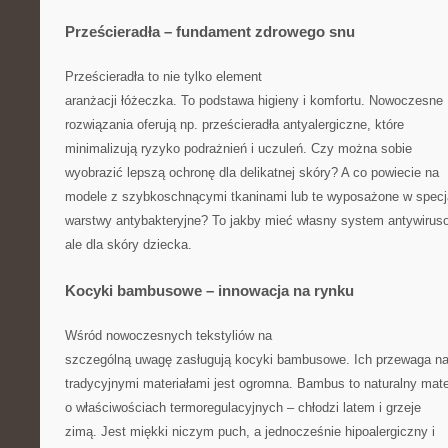
Prześcieradła – fundament zdrowego snu
Prześcieradła to nie tylko element
aranżacji łóżeczka. To podstawa higieny i komfortu. Nowoczesne
rozwiązania oferują np. prześcieradła antyalergiczne, które
minimalizują ryzyko podrażnień i uczuleń. Czy można sobie
wyobrazić lepszą ochronę dla delikatnej skóry? A co powiecie na
modele z szybkoschnącymi tkaninami lub te wyposażone w specj
warstwy antybakteryjne? To jakby mieć własny system antywirus
ale dla skóry dziecka.
Kocyki bambusowe – innowacja na rynku
Wśród nowoczesnych tekstyliów na
szczególną uwagę zasługują kocyki bambusowe. Ich przewaga n
tradycyjnymi materiałami jest ogromna. Bambus to naturalny mate
o właściwościach termoregulacyjnych – chłodzi latem i grzeje
zimą. Jest miękki niczym puch, a jednocześnie hipoalergiczny i