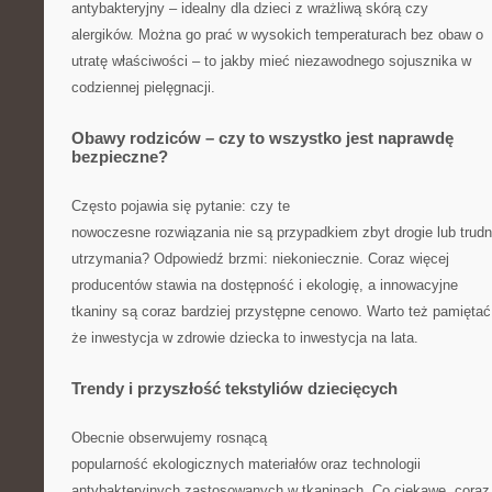
antybakteryjny – idealny dla dzieci z wrażliwą skórą czy
alergików. Można go prać w wysokich temperaturach bez obaw o
utratę właściwości – to jakby mieć niezawodnego sojusznika w
codziennej pielęgnacji.
Obawy rodziców – czy to wszystko jest naprawdę
bezpieczne?
Często pojawia się pytanie: czy te
nowoczesne rozwiązania nie są przypadkiem zbyt drogie lub trud
utrzymania? Odpowiedź brzmi: niekoniecznie. Coraz więcej
producentów stawia na dostępność i ekologię, a innowacyjne
tkaniny są coraz bardziej przystępne cenowo. Warto też pamiętać
że inwestycja w zdrowie dziecka to inwestycja na lata.
Trendy i przyszłość tekstyliów dziecięcych
Obecnie obserwujemy rosnącą
popularność ekologicznych materiałów oraz technologii
antybakteryjnych zastosowanych w tkaninach. Co ciekawe, coraz