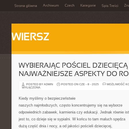
Archiwum
Czech
Kategorie
Zn
Strona główna
Spis Treści
WIERSZ
WYBIERAJĄC POŚCIEL DZIECIĘCĄ 
NAJWAŻNIEJSZE ASPEKTY DO R
POSTED BY ADMIN
POSTED ON CZE - 8 - 2025
MOŻLIWOŚĆ K
WYŁĄCZONA
Kiedy myślimy o bezpieczeństwie
naszych najmłodszych, często koncentrujemy się na wyborze
odpowiednich zabawek, karmienia czy edukacji. Jednak równie is
jest to, co dzieje się w sypialni. W końcu to tam maluch spędza
dużą część dnia i nocy, a od jakości pościeli dziecięcej,