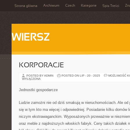
Archiwum
Czech
Kategorie
Zn
Strona główna
Spis Treści
WIERSZ
KORPORACJE
POSTED BY ADMIN
POSTED ON LIP - 20 - 2025
MOŻLIWOŚĆ 
WYŁĄCZONA
Jednostki gospodarcze
Ludzie zamożni nie od dziś smakują w nieruchomościach. Ale od
się w tym kto ma więcej i odpowiedniej. Posiadanie kilku domów l
niczym ekstrawaganckim. Wyposażonych przeważnie w niezmier
oraz meble z najdroższych włoskich fabryk. Ceny takich działek 