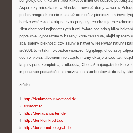
ból głowy. Od kilku do nawet kilkuset milionów dolarów potrafią 
Aspen czy mieszkanie w Maroko – również domy wawer w Polsce 
podejrzanego skoro nie mają już co robić z pieniędzmi a inwestyc
bardzo właściwą lokatą na czas przyszły, co okazuje mieszkania
Nieruchomości najbogatszych ludzi świata posiadają kilka hektar
poprawnie wyposażone w baseny, korty tenisowe, alejki spacerowe
spa, salony piękności czy sauny a nawet w rezerwaty natury i park
iso9001 to w takim wypadku wzorzec. Oglądając chociażby zdjęcia
dech w piersi, albowiem nie często mamy okazje ujrzeć taki kraj
kraju są one kompletną rzadkością. Chociaż najbogatsi ludzie w k
imponujące posiadłości nie można ich skonfrontować do nabytków
źródło:
———————————
1.
http://denkmaltour-vogtland.de
2.
sprawdź to
3.
http://der-japangarten.de
4.
http://der-kleinkredit.de
5.
http://der-strand-fotograf.de