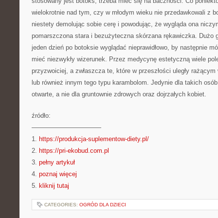
stosowany jest botoks, trzeba mieć się na baczności. Co poniekt
wielokrotnie nad tym, czy w młodym wieku nie przedawkowali z
niestety demolując sobie cerę i powodując, że wygląda ona niczy
pomarszczona stara i bezużyteczna skórzana rękawiczka. Dużo g
jeden dzień po botoksie wyglądać nieprawidłowo, by następnie mó
mieć niezwykły wizerunek. Przez medycynę estetyczną wiele pole
przyzwoiciej, a zwłaszcza te, które w przeszłości uległy rażą
lub również innym tego typu karambolom. Jedynie dla takich osó
otwarte, a nie dla gruntownie zdrowych oraz dojrzałych kobiet.
źródło:
———————————
1.
https://produkcja-suplementow-diety.pl/
2.
https://pri-ekobud.com.pl
3.
pełny artykuł
4.
poznaj więcej
5.
kliknij tutaj
CATEGORIES:
OGRÓD DLA DZIECI