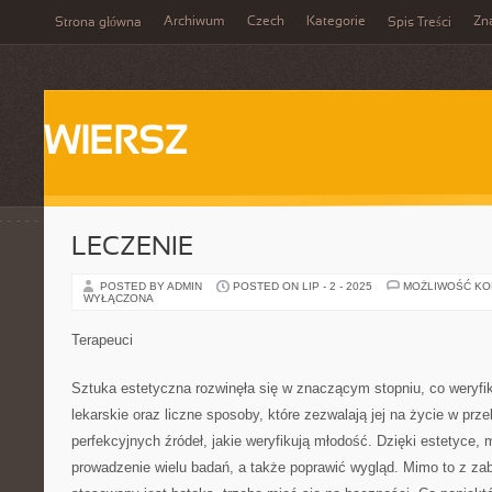
Archiwum
Czech
Kategorie
Zn
Strona główna
Spis Treści
WIERSZ
LECZENIE
POSTED BY ADMIN
POSTED ON LIP - 2 - 2025
MOŻLIWOŚĆ K
WYŁĄCZONA
Terapeuci
Sztuka estetyczna rozwinęła się w znaczącym stopniu, co weryfi
lekarskie oraz liczne sposoby, które zezwalają jej na życie w prz
perfekcyjnych źródeł, jakie weryfikują młodość. Dzięki estetyce,
prowadzenie wielu badań, a także poprawić wygląd. Mimo to z zab