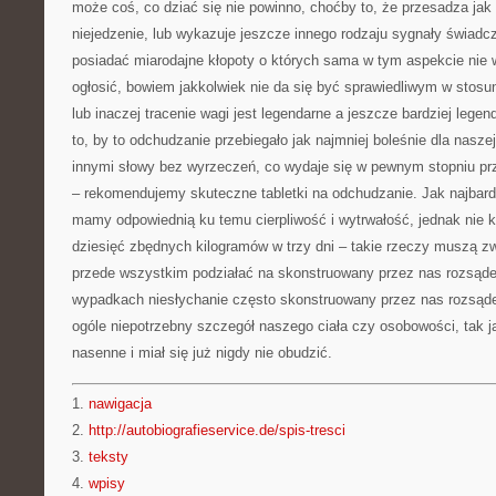
może coś, co dziać się nie powinno, choćby to, że przesadza jak
niejedzenie, lub wykazuje jeszcze innego rodzaju sygnały świadc
posiadać miarodajne kłopoty o których sama w tym aspekcie nie wi
ogłosić, bowiem jakkolwiek nie da się być sprawiedliwym w stos
lub inaczej tracenie wagi jest legendarne a jeszcze bardziej lege
to, by to odchudzanie przebiegało jak najmniej boleśnie dla naszej
innymi słowy bez wyrzeczeń, co wydaje się w pewnym stopniu pr
– rekomendujemy skuteczne tabletki na odchudzanie. Jak najbardz
mamy odpowiednią ku temu cierpliwość i wytrwałość, jednak nie 
dziesięć zbędnych kilogramów w trzy dni – takie rzeczy muszą z
przede wszystkim podziałać na skonstruowany przez nas rozsądek
wypadkach niesłychanie często skonstruowany przez nas rozsąd
ogóle niepotrzebny szczegół naszego ciała czy osobowości, tak j
nasenne i miał się już nigdy nie obudzić.
1.
nawigacja
2.
http://autobiografieservice.de/spis-tresci
3.
teksty
4.
wpisy