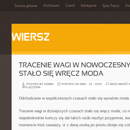
Archiwum
Czech
Kategorie
Zn
Strona główna
Spis Treści
WIERSZ
TRACENIE WAGI W NOWOCZESN
STAŁO SIĘ WRĘCZ MODA
POSTED BY ADMIN
POSTED ON WRZ - 25 - 2025
MOŻLIWOŚĆ 
WYŁĄCZONA
Odchudzanie w współczesnych czasach stało się wyraźnie moda
Tracenie wagi w dzisiejszych czasach stało się wręcz moda, co 
niejednokrotnie kończy się dal takich osób niezbyt przyjemnie, b
momencie ktoś zauważy, iż z daną osobą po prostu dzieje się co