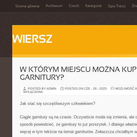
Archiwum
Czech
Kategorie
Zn
Strona główna
Spis Treści
WIERSZ
W KTÓRYM MIEJSCU MOŻNA KUPI
GARNITURY?
POSTED BY ADMIN
POSTED ON CZE - 28 - 2025
MOŻLIWOŚĆ 
WYŁĄCZONA
Jak stać się szczęśliwszym człowiekiem?
Ciągle garnitury są na czasie. Oczywiście moda się zmienia, ale
sposób powiedzieć, że garnitury to już przeżytek. I dlatego właśn
więcej w tym tekście na temat garniturów. Zwłaszcza chciałbym 