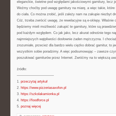
eleganckie, świetne pod względami jakościowymi garnitury, lecz j
Weźmy choćby pod uwagę garnitury na miarę, a więc takie, które 
do ciała. Co można zrobić, jeśli zależy nam na zakupie niezbyt dr
Cóż, trzeba zwrócić uwagę, że rewelacyjne są e-sklepy. Właśnie d
będziemy mieli możliwość zakupić te garnitury, które są prawdzi
pod każdym względem. Co jak jako, lecz akurat odnośnie tego n
najmniejszych wątpliwości dosłownie żaden mężczyzna. I chociaż
zrozumiałe, przecież dla bardzo wielu ciężko dobrać garnitur, to j
wszystkim sobie poradzimy. A więc podsumowując – zawsze czym
poszukiwać garniturów przez Internet. Zwróćmy na to większą uw
źródło:
———————————
1.
przeczytaj artykuł
2.
https://www.pizzeriasaxofon.pl
3.
https://szkolakamionka.pl
4.
https://foodforce.pl
5.
poznaj więcej