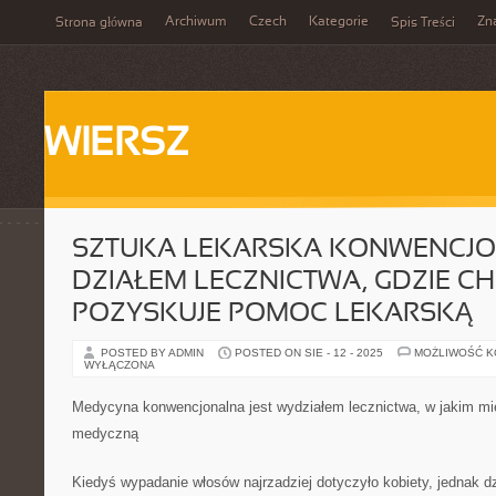
Archiwum
Czech
Kategorie
Zn
Strona główna
Spis Treści
WIERSZ
SZTUKA LEKARSKA KONWENCJO
DZIAŁEM LECZNICTWA, GDZIE C
POZYSKUJE POMOC LEKARSKĄ
POSTED BY ADMIN
POSTED ON SIE - 12 - 2025
MOŻLIWOŚĆ 
WYŁĄCZONA
Medycyna konwencjonalna jest wydziałem lecznictwa, w jakim m
medyczną
Kiedyś wypadanie włosów najrzadziej dotyczyło kobiety, jednak d