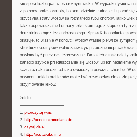
się spora liczba pań w przeróżnym wieku. W wypadku łysienia naj
z pomocy profesjonalisty, bo samodzielnie trudno jest uporać si
przyczyną straty włosów są rozmaitego typu choroby, jakkolwiek z
także odpowiedzialne hormony. Skutkiem tego z kłopotem tym z r
dermatologa bądź też endokrynologa. Sprawdź transplantacja wło
okazuje, to właśnie w kondycji włosów własne pierwsze symptom
strukturze kosmyków wolno zauważyć przeróżne nieprawidłowości,
powinny być przez nas lekceważone. Do takich oznak należy zali
zanadto szybkie przetłuszczanie się włosów lub ich nadmierne w
każda oznaka będzie od razu świadczyła poważną chorobę. W co
powodem takich problemów może być niewłaściwa dieta, zła piel
przyjmowanie leków.
źródło:
———————————
1.
przeczytaj wpis
2.
http://pensioncandelaria.de
3.
czytaj dalej
4.
http://pestabuku.info