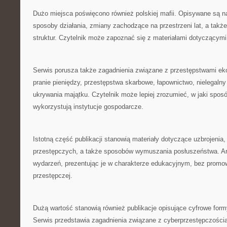
Dużo miejsca poświęcono również polskiej mafii. Opisywane są na
sposoby działania, zmiany zachodzące na przestrzeni lat, a takż
struktur. Czytelnik może zapoznać się z materiałami dotyczącymi
Serwis porusza także zagadnienia związane z przestępstwami 
pranie pieniędzy, przestępstwa skarbowe, łapownictwo, nielegalny
ukrywania majątku. Czytelnik może lepiej zrozumieć, w jaki spos
wykorzystują instytucje gospodarcze.
Istotną część publikacji stanowią materiały dotyczące uzbrojeni
przestępczych, a także sposobów wymuszania posłuszeństwa. Art
wydarzeń, prezentując je w charakterze edukacyjnym, bez promow
przestępczej.
Dużą wartość stanowią również publikacje opisujące cyfrowe formy
Serwis przedstawia zagadnienia związane z cyberprzestępczości