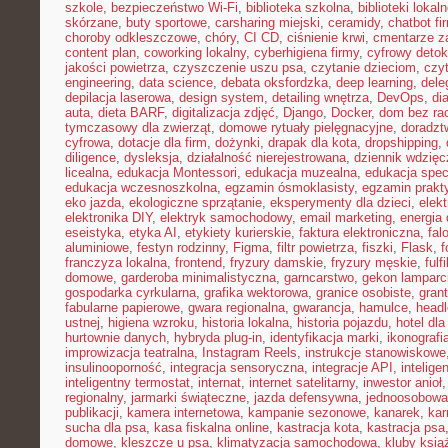
szkole
,
bezpieczeństwo Wi-Fi
,
biblioteka szkolna
,
biblioteki lokal
skórzane
,
buty sportowe
,
carsharing miejski
,
ceramidy
,
chatbot f
choroby odkleszczowe
,
chóry
,
CI CD
,
ciśnienie krwi
,
cmentarze z
content plan
,
coworking lokalny
,
cyberhigiena firmy
,
cyfrowy deto
jakości powietrza
,
czyszczenie uszu psa
,
czytanie dzieciom
,
czy
engineering
,
data science
,
debata oksfordzka
,
deep learning
,
dele
depilacja laserowa
,
design system
,
detailing wnętrza
,
DevOps
,
di
auta
,
dieta BARF
,
digitalizacja zdjęć
,
Django
,
Docker
,
dom bez ra
tymczasowy dla zwierząt
,
domowe rytuały pielęgnacyjne
,
doradz
cyfrowa
,
dotacje dla firm
,
dożynki
,
drapak dla kota
,
dropshipping
,
diligence
,
dysleksja
,
działalność nierejestrowana
,
dziennik wdzięc
licealna
,
edukacja Montessori
,
edukacja muzealna
,
edukacja spec
edukacja wczesnoszkolna
,
egzamin ósmoklasisty
,
egzamin prakt
eko jazda
,
ekologiczne sprzątanie
,
eksperymenty dla dzieci
,
elek
elektronika DIY
,
elektryk samochodowy
,
email marketing
,
energia
eseistyka
,
etyka AI
,
etykiety kurierskie
,
faktura elektroniczna
,
fal
aluminiowe
,
festyn rodzinny
,
Figma
,
filtr powietrza
,
fiszki
,
Flask
,
f
franczyza lokalna
,
frontend
,
fryzury damskie
,
fryzury męskie
,
fulf
domowe
,
garderoba minimalistyczna
,
garncarstwo
,
gekon lamparc
gospodarka cyrkularna
,
grafika wektorowa
,
granice osobiste
,
grant
fabularne papierowe
,
gwara regionalna
,
gwarancja
,
hamulce
,
head
ustnej
,
higiena wzroku
,
historia lokalna
,
historia pojazdu
,
hotel dla
hurtownie danych
,
hybryda plug-in
,
identyfikacja marki
,
ikonografi
improwizacja teatralna
,
Instagram Reels
,
instrukcje stanowiskowe
insulinooporność
,
integracja sensoryczna
,
integracje API
,
intelig
inteligentny termostat
,
internat
,
internet satelitarny
,
inwestor anioł
regionalny
,
jarmarki świąteczne
,
jazda defensywna
,
jednoosobowa 
publikacji
,
kamera internetowa
,
kampanie sezonowe
,
kanarek
,
kar
sucha dla psa
,
kasa fiskalna online
,
kastracja kota
,
kastracja psa
domowe
,
kleszcze u psa
,
klimatyzacja samochodowa
,
kluby ksią