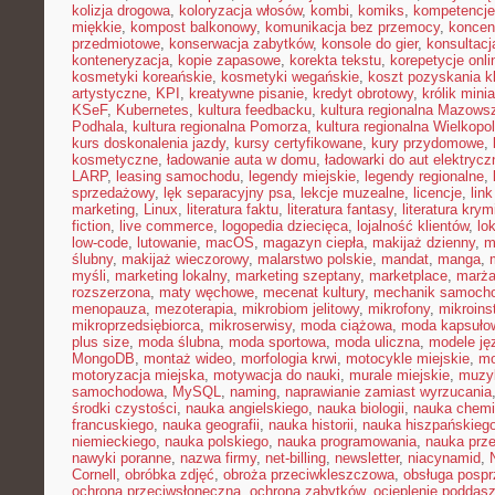
kolizja drogowa
,
koloryzacja włosów
,
kombi
,
komiks
,
kompetencje
miękkie
,
kompost balkonowy
,
komunikacja bez przemocy
,
koncen
przedmiotowe
,
konserwacja zabytków
,
konsole do gier
,
konsultacj
konteneryzacja
,
kopie zapasowe
,
korekta tekstu
,
korepetycje onli
kosmetyki koreańskie
,
kosmetyki wegańskie
,
koszt pozyskania kl
artystyczne
,
KPI
,
kreatywne pisanie
,
kredyt obrotowy
,
królik mini
KSeF
,
Kubernetes
,
kultura feedbacku
,
kultura regionalna Mazows
Podhala
,
kultura regionalna Pomorza
,
kultura regionalna Wielkopol
kurs doskonalenia jazdy
,
kursy certyfikowane
,
kury przydomowe
,
kosmetyczne
,
ładowanie auta w domu
,
ładowarki do aut elektryc
LARP
,
leasing samochodu
,
legendy miejskie
,
legendy regionalne
,
sprzedażowy
,
lęk separacyjny psa
,
lekcje muzealne
,
licencje
,
link
marketing
,
Linux
,
literatura faktu
,
literatura fantasy
,
literatura krym
fiction
,
live commerce
,
logopedia dziecięca
,
lojalność klientów
,
lo
low-code
,
lutowanie
,
macOS
,
magazyn ciepła
,
makijaż dzienny
,
m
ślubny
,
makijaż wieczorowy
,
malarstwo polskie
,
mandat
,
manga
,
myśli
,
marketing lokalny
,
marketing szeptany
,
marketplace
,
marż
rozszerzona
,
maty węchowe
,
mecenat kultury
,
mechanik samoch
menopauza
,
mezoterapia
,
mikrobiom jelitowy
,
mikrofony
,
mikroins
mikroprzedsiębiorca
,
mikroserwisy
,
moda ciążowa
,
moda kapsuło
plus size
,
moda ślubna
,
moda sportowa
,
moda uliczna
,
modele ję
MongoDB
,
montaż wideo
,
morfologia krwi
,
motocykle miejskie
,
mo
motoryzacja miejska
,
motywacja do nauki
,
murale miejskie
,
muzy
samochodowa
,
MySQL
,
naming
,
naprawianie zamiast wyrzucania
środki czystości
,
nauka angielskiego
,
nauka biologii
,
nauka chemi
francuskiego
,
nauka geografii
,
nauka historii
,
nauka hiszpańskieg
niemieckiego
,
nauka polskiego
,
nauka programowania
,
nauka prz
nawyki poranne
,
nazwa firmy
,
net-billing
,
newsletter
,
niacynamid
,
Cornell
,
obróbka zdjęć
,
obroża przeciwkleszczowa
,
obsługa posp
ochrona przeciwsłoneczna
,
ochrona zabytków
,
ocieplenie poddas