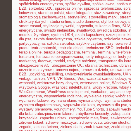
spółdzielnia energetyczna
,
spółka cywilna
,
spółka jawna
,
spółka z
B2B
,
sprzedaż B2C
,
sprzedaż online
,
sprzedaż telefoniczna
,
sprz
ładowania
,
stand-up polski
,
stare fotografie
,
staż zawodowy
,
stery
stomatologia zachowawcza
,
storytelling
,
storytelling marki
,
stream
struktury danych
,
studia online
,
studio domowe
,
styl biznesowy
,
s
smart casual
,
stylizacja sylwetki
,
stypendia
,
sukcesja firmy
,
SUV
energetyczne
,
światło niebieskie
,
światłowód
,
świetlica szkolna
,
ś
morska
,
Symfony
,
system OKR
,
szafa kapsułowa
,
szczepienie k
dla psa
,
szkoła demokratyczna
,
szkoła prywatna
,
szkolenia zawo
partycypacyjna
,
sztuka sakralna
,
szybkie czytanie
,
szyfrowanie 
prądu
,
teatr amatorski
,
teatr dla dzieci
,
techniczne SEO
,
techniki 
terapia online
,
terapia pedagogiczna
,
terminal
,
terminal w telefonie
terrarium
,
testowanie oprogramowania
,
testy integracyjne
,
testy j
marketing
,
tkactwo
,
torebki
,
tradycje rodzinne
,
transporter dla kot
ubezpieczenie AC
,
ubezpieczenie OC
,
ubrania techniczne
,
ubrania
uczenie maszynowe
,
umowa najmu
,
umowa o dzieło
,
umowa o pr
B2B
,
upcykling
,
upskilling
,
uwierzytelnianie dwuskładnikowe
,
UX w
vintage fashion
,
VPN
,
VR fitness
,
Vue
,
warsztat samochodowy
,
w
webhooki
,
wektorowe bazy danych
,
weterynarz online
,
Windows S
wizytówka Google
,
własność intelektualna
,
włosy kręcone
,
włosy 
WooCommerce
,
WordPress development
,
workation
,
wsparcie kr
energetyczna
,
wspomnienia rodzinne
,
wybielanie zębów
,
wybór st
wycinanki ludowe
,
wymiana okien
,
wymiana oleju
,
wymiana stude
wynajem długoterminowy
,
wyprawka dla kota
,
wyprawka dla psa
,
wystawy plenerowe
,
youngtimery
,
YouTube Shorts
,
zabawki węch
dla kota
,
zabezpieczenie lakieru
,
zabytkowe kościoły
,
zakup auta
krzyżackie
,
zapachy unisex
,
zarządzanie małą firmą
,
zawieszeni
zdrowie kobiet
,
zdrowie mężczyzn
,
zdrowie oczu
,
zdrowie słuchu
zegarki
,
zielona ściana
,
zielony dach
,
znak towarowy
,
znaki drog