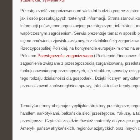
studenckie
,
żywienie kur
Przestępczość zorganizowana od wielu lat budzi ogromne zainte
jak i osób poszukujących rzetelnych informacji. Strona stanow
informacji poświęcone organizacjom przestępczym, ich historii, m
współczesnym zagrożeniom. Serwis prezentuje temat w sposób pu
się na omówieniu zjawisk związanych z działalnością zorganizo
Rzeczypospolitej Polskiej, na kontynencie europejskim oraz na a
Polecam
Przestępczośc zorganizowana
i Podziemie Finansowe. Po
zagadnienia związane z przestępczością zorganizowaną, przedst
funkcjonowania grup przestępczych, ich strukturę, sposoby osiąg
tego rodzaju działalności dla gospodarki. Dzięki licznym artykuło
przeanalizować zarówno głośne sprawy, jak i aktualne trendy orga
Tematyka strony obejmuje sycylijskie struktury przestępcze, orga
handlem narkotykami, bałkańskie sieci przestępcze, Yakuzę, a ta
przestępcze. Czytelnik znajdzie również materiały dotyczące org
Ameryk, państw afrykańskich, regionów azjatyckich oraz innych c