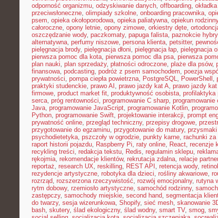
odporność organizmu
,
odzyskiwanie danych
,
offboarding
,
okładka
przeciwsłoneczne
,
olimpiady szkolne
,
onboarding pracownika
,
opi
psem
,
opieka okołoporodowa
,
opieka paliatywna
,
opiekun rodzinn
całoroczne
,
opony letnie
,
opony zimowe
,
orkiestry dęte
,
ortodoncj
oszczędzanie wody
,
paczkomaty
,
papuga falista
,
paznokcie hybr
alternatywna
,
perfumy niszowe
,
persona klienta
,
petsitter
,
pewność
pielęgnacja brody
,
pielęgnacja dłoni
,
pielęgnacja łap
,
pielęgnacja 
pierwsza pomoc dla kota
,
pierwsza pomoc dla psa
,
pierwsza pom
plan nauki
,
plan sprzedaży
,
płatności odroczone
,
plaże dla psów
,
finansowa
,
podcasting
,
podróż z psem samochodem
,
poezja wsp
prywatności
,
pompa ciepła powietrzna
,
PostgreSQL
,
PowerShell
,
praktyki studenckie
,
prawo AI
,
prawo jazdy kat A
,
prawo jazdy kat
firmowe
,
product market fit
,
produktywność osobista
,
profilaktyka
serca
,
próg rentowności
,
programowanie C sharp
,
programowanie d
Java
,
programowanie JavaScript
,
programowanie Kotlin
,
program
Python
,
programowanie Swift
,
projektowanie interakcji
,
prompt eng
prywatność online
,
przegląd techniczny
,
przepisy drogowe
,
przest
przygotowanie do egzaminu
,
przygotowanie do matury
,
przysmaki
psychodietetyka
,
pszczoły w ogrodzie
,
punkty karne
,
rachunki za
raport historii pojazdu
,
Raspberry Pi
,
raty online
,
React
,
recenzje 
recykling treści
,
redakcja tekstu
,
Redis
,
regulamin sklepu
,
reklama
rękojmia
,
rekomendacje klientów
,
rekrutacja zdalna
,
relacje partne
reportaż
,
research UX
,
reskilling
,
REST API
,
retencja wody
,
retino
rezydencje artystyczne
,
robotyka dla dzieci
,
rośliny akwariowe
,
ro
rozrząd
,
rozszerzona rzeczywistość
,
rozwój emocjonalny
,
rutyna 
rytm dobowy
,
rzemiosło artystyczne
,
samochód rodzinny
,
samoch
zastępczy
,
samochody miejskie
,
second hand
,
segmentacja klien
do twarzy
,
sesja wizerunkowa
,
Shopify
,
sieć mesh
,
skanowanie 3
bash
,
skutery
,
ślad ekologiczny
,
ślad wodny
,
smart TV
,
smog
,
smy
social selling
,
socjalizacja kota
,
socjalizacja szczeniaka
,
socreal