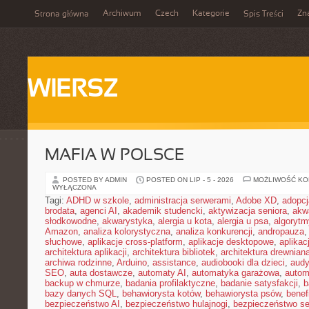
Archiwum
Czech
Kategorie
Zn
Strona główna
Spis Treści
WIERSZ
MAFIA W POLSCE
POSTED BY ADMIN
POSTED ON LIP - 5 - 2026
MOŻLIWOŚĆ K
WYŁĄCZONA
Tagi:
ADHD w szkole
,
administracja serwerami
,
Adobe XD
,
adopcj
brodata
,
agenci AI
,
akademik studencki
,
aktywizacja seniora
,
akw
słodkowodne
,
akwarystyka
,
alergia u kota
,
alergia u psa
,
algorytm
Amazon
,
analiza kolorystyczna
,
analiza konkurencji
,
andropauza
,
słuchowe
,
aplikacje cross-platform
,
aplikacje desktopowe
,
aplika
architektura aplikacji
,
architektura bibliotek
,
architektura drewnian
archiwa rodzinne
,
Arduino
,
assistance
,
audiobooki dla dzieci
,
audy
SEO
,
auta dostawcze
,
automaty AI
,
automatyka garażowa
,
autom
backup w chmurze
,
badania profilaktyczne
,
badanie satysfakcji
,
b
bazy danych SQL
,
behawiorysta kotów
,
behawiorysta psów
,
benef
bezpieczeństwo AI
,
bezpieczeństwo hulajnogi
,
bezpieczeństwo se