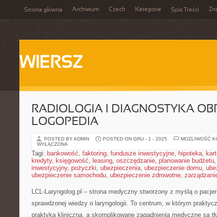
Archiwum
Czech
Kategorie
Zn
Strona główna
Spis Treści
WIERSZ
RADIOLOGIA I DIAGNOSTYKA OB
LOGOPEDIA
POSTED BY ADMIN
POSTED ON GRU - 1 - 2025
MOŻLIWOŚĆ 
WYŁĄCZONA
Tagi:
bankowość
,
faktoring
,
fundusze inwestycyjne
,
hipoteka
,
kar
kredyty
,
księgowość
,
leasing
,
oszczędzanie
,
planowanie budżetu
inwestycyjny
,
pożyczki
,
ubezpieczenia
,
ubezpieczenie domu
,
ube
ubezpieczenie samochodu
,
ubezpieczenie zdrowotne
,
zarządzani
LCL-Laryngolog.pl – strona medyczny stworzony z myślą o pacjen
sprawdzonej wiedzy o laryngologii. To centrum, w którym praktyc
praktyką kliniczną, a skomplikowane zagadnienia medyczne są t