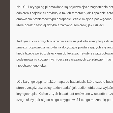
Na LCL-Laryngolog.pl omawiane są najważniejsze zagadnienia do
odbiorca znajdzie tu artykuły o takich tematach jak zapalenie zat
omówienia problemów typu chrapanie. Wiele miejsca poświęcono 
które coraz częściej dotykają zarówno seniorów, jak i dzieci.
Jednym z kluczowych obszarów serwisu jest otolaryngologia dzie
znaleźć odpowiedzi na pytania dotyczące powtarzających się angi
kiedy trzeba pójść z dzieckiem do lekarza. Teksty są przygotow
podejmowaniu codziennych decyzji związanych ze zdrowiem naj
niepotrzebnego lęku.
LCL-Laryngolog.pl to także mapa po badaniach, które często budz
stronie znajdziesz opisy takich badań jak audiometria oraz wyjaś
laryngoskopia. Każde z tych badań jest omówione w sposób zrozu
czego służy, jak się do niego przygotować i czego można się po 