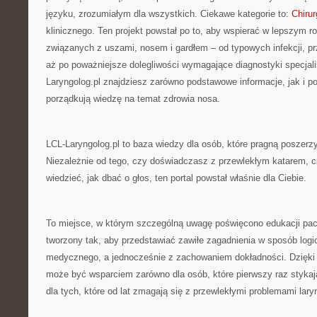
języku, zrozumiałym dla wszystkich. Ciekawe kategorie to:
Chirur
klinicznego. Ten projekt powstał po to, aby wspierać w lepszym 
związanych z uszami, nosem i gardłem – od typowych infekcji, pr
aż po poważniejsze dolegliwości wymagające diagnostyki specjali
Laryngolog.pl znajdziesz zarówno podstawowe informacje, jak i pog
porządkują wiedzę na temat zdrowia nosa.
LCL-Laryngolog.pl to baza wiedzy dla osób, które pragną poszerz
Niezależnie od tego, czy doświadczasz z przewlekłym katarem, c
wiedzieć, jak dbać o głos, ten portal powstał właśnie dla Ciebie.
To miejsce, w którym szczególną uwagę poświęcono edukacji pacj
tworzony tak, aby przedstawiać zawiłe zagadnienia w sposób log
medycznego, a jednocześnie z zachowaniem dokładności. Dzięki 
może być wsparciem zarówno dla osób, które pierwszy raz stykają
dla tych, które od lat zmagają się z przewlekłymi problemami lar