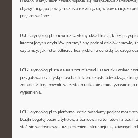
Dlatego w artykułach często pojawia się perspektywa całościowa,
objawy mogą po pewnym czasie rozwinąć się w poważniejsze probl
porę zauważone.
LCL-Laryngolog.pl to również czytelny układ treści, który przyspi
interesujących artykułów. przemyślany podział działów sprawia, 
czytelnicy, jak i stali odbiorcy bez problemu odnajdą to, czego oc
LCL-Laryngolog.pl stawia na zrozumiałości i szacunku wobec czyt
przygotowane z myślą o osobach, które często odwiedzają stron
zdrowie. Z tego powodu w tekstach unika się dramatyzowania, a na
wyjaśnienia.
LCL-Laryngolog.pl to platforma, gdzie świadomy pacjent może st
Dzięki bogatej bazie artykułów, zróżnicowaniu tematów i zrozumi
stać się wartościowym uzupełnieniem informacji uzyskiwanych od 