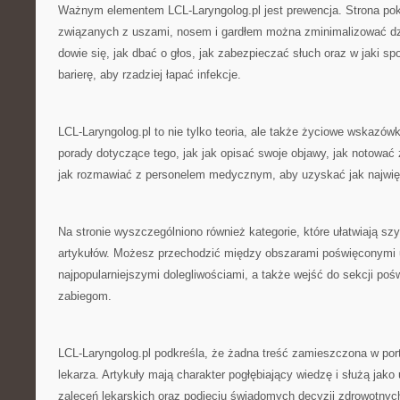
Ważnym elementem LCL-Laryngolog.pl jest prewencja. Strona pok
związanych z uszami, nosem i gardłem można zminimalizować dz
dowie się, jak dbać o głos, jak zabezpieczać słuch oraz w jaki s
barierę, aby rzadziej łapać infekcje.
LCL-Laryngolog.pl to nie tylko teoria, ale także życiowe wskazów
porady dotyczące tego, jak jak opisać swoje objawy, jak notowa
jak rozmawiać z personelem medycznym, aby uzyskać jak najwięc
Na stronie wyszczególniono również kategorie, które ułatwiają sz
artykułów. Możesz przechodzić między obszarami poświęconymi 
najpopularniejszymi dolegliwościami, a także wejść do sekcji pośw
zabiegom.
LCL-Laryngolog.pl podkreśla, że żadna treść zamieszczona w port
lekarza. Artykuły mają charakter pogłębiający wiedzę i służą jako
zaleceń lekarskich oraz podjęciu świadomych decyzji zdrowotnych.