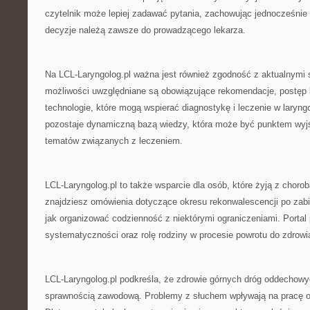
czytelnik może lepiej zadawać pytania, zachowując jednocześni
decyzje należą zawsze do prowadzącego lekarza.
Na LCL-Laryngolog.pl ważna jest również zgodność z aktualnymi
możliwości uwzględniane są obowiązujące rekomendacje, postęp
technologie, które mogą wspierać diagnostykę i leczenie w laryngo
pozostaje dynamiczną bazą wiedzy, która może być punktem wyjś
tematów związanych z leczeniem.
LCL-Laryngolog.pl to także wsparcie dla osób, które żyją z choro
znajdziesz omówienia dotyczące okresu rekonwalescencji po zab
jak organizować codzienność z niektórymi ograniczeniami. Portal
systematyczności oraz rolę rodziny w procesie powrotu do zdrowi
LCL-Laryngolog.pl podkreśla, że zdrowie górnych dróg oddechowy
sprawnością zawodową. Problemy z słuchem wpływają na pracę or