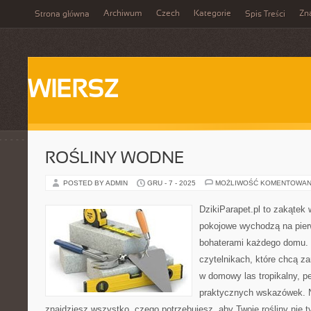
Archiwum
Czech
Kategorie
Zn
Strona główna
Spis Treści
WIERSZ
ROŚLINY WODNE
POSTED BY ADMIN
GRU - 7 - 2025
MOŻLIWOŚĆ KOMENTOWAN
DzikiParapet.pl to zakątek 
pokojowe wychodzą na pierw
bohaterami każdego domu. 
czytelnikach, które chcą z
w domowy las tropikalny, p
praktycznych wskazówek. N
znajdziesz wszystko, czego potrzebujesz, aby Twoje rośliny nie t