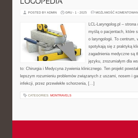
LOGOPEDIA
POSTED BY ADMIN
GRU - 1 - 2025
MOŻLIWOŚĆ KOMENTOWAN
LCL-Laryngolog.pl – stron
myślą o pacjentach, które 
o laryngologii. To centrum,
spotykają się z praktyką k
zagadnienia medyczne są 
języku, zrozumiałym dla ws
to: Chirurgia i Medycyna żywienia klinicznego. Ten projekt powsta
lepszym rozumieniu problemów związanych z uszami, nosem i ga
infekcji, przez przewlekłe schorzenia, […]
CATEGORIES:
MONTRAVELS