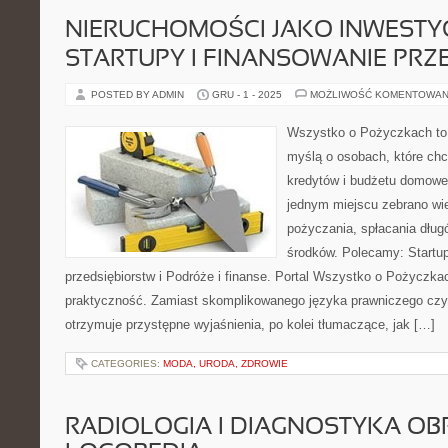
NIERUCHOMOŚCI JAKO INWESTYC
STARTUPY I FINANSOWANIE PRZ
POSTED BY ADMIN
GRU - 1 - 2025
MOŻLIWOŚĆ KOMENTOWAN
Wszystko o Pożyczkach to s
myślą o osobach, które chcą
kredytów i budżetu domowe
jednym miejscu zebrano wi
pożyczania, spłacania dług
środków. Polecamy: Startup
przedsiębiorstw i Podróże i finanse. Portal Wszystko o Pożyczkac
praktyczność. Zamiast skomplikowanego języka prawniczego cz
otrzymuje przystępne wyjaśnienia, po kolei tłumaczące, jak […]
CATEGORIES:
MODA, URODA, ZDROWIE
RADIOLOGIA I DIAGNOSTYKA OB