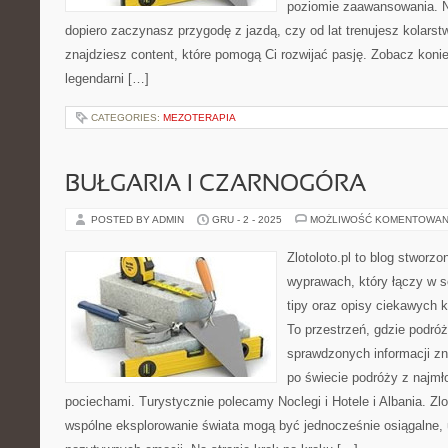
poziomie zaawansowania. N
dopiero zaczynasz przygodę z jazdą, czy od lat trenujesz kolarstw
znajdziesz content, które pomogą Ci rozwijać pasję. Zobacz koni
legendarni […]
CATEGORIES:
MEZOTERAPIA
BUŁGARIA I CZARNOGÓRA
POSTED BY ADMIN
GRU - 2 - 2025
MOŻLIWOŚĆ KOMENTOWAN
Zlotoloto.pl to blog stworz
wyprawach, który łączy w so
tipy oraz opisy ciekawych 
To przestrzeń, gdzie podró
sprawdzonych informacji z
po świecie podróży z najmł
pociechami. Turystycznie polecamy Noclegi i Hotele i Albania. Zlo
wspólne eksplorowanie świata mogą być jednocześnie osiągalne,