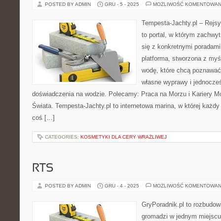
POSTED BY ADMIN
GRU - 5 - 2025
MOŻLIWOŚĆ KOMENTOWAN
Tempesta-Jachty.pl – Rejsy
to portal, w którym zachwy
się z konkretnymi poradami
platforma, stworzona z my
wodę, które chcą poznawać
własne wyprawy i jednocz
doświadczenia na wodzie. Polecamy: Praca na Morzu i Kariery Mor
Świata. Tempesta-Jachty.pl to internetowa marina, w której każd
coś […]
CATEGORIES:
KOSMETYKI DLA CERY WRAŻLIWEJ
RTS
POSTED BY ADMIN
GRU - 4 - 2025
MOŻLIWOŚĆ KOMENTOWAN
GryPoradnik.pl to rozbudowa
gromadzi w jednym miejscu 