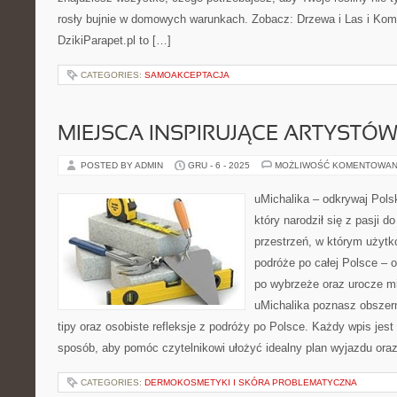
rosły bujnie w domowych warunkach. Zobacz: Drzewa i Las i Komp
DzikiParapet.pl to […]
CATEGORIES:
SAMOAKCEPTACJA
MIEJSCA INSPIRUJĄCE ARTYSTÓW 
POSTED BY ADMIN
GRU - 6 - 2025
MOŻLIWOŚĆ KOMENTOWAN
uMichalika – odkrywaj Polsk
który narodził się z pasji 
przestrzeń, w którym użytko
podróże po całej Polsce – o
po wybrzeże oraz urocze mi
uMichalika poznasz obszer
tipy oraz osobiste refleksje z podróży po Polsce. Każdy wpis jes
sposób, aby pomóc czytelnikowi ułożyć idealny plan wyjazdu ora
CATEGORIES:
DERMOKOSMETYKI I SKÓRA PROBLEMATYCZNA