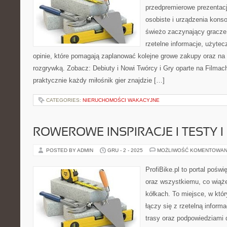
przedpremierowe prezentacj
osobiste i urządzenia konso
świeżo zaczynający gracze 
rzetelne informacje, użyt
opinie, które pomagają zaplanować kolejne growe zakupy oraz na 
rozgrywką. Zobacz: Debiuty i Nowi Twórcy i Gry oparte na Filmac
praktycznie każdy miłośnik gier znajdzie […]
CATEGORIES:
NIERUCHOMOŚCI WAKACYJNE
ROWEROWE INSPIRACJE I TESTY I
POSTED BY ADMIN
GRU - 2 - 2025
MOŻLIWOŚĆ KOMENTOWAN
ProfiBike.pl to portal pośw
oraz wszystkiemu, co wiąże
kółkach. To miejsce, w któ
łączy się z rzetelną informa
trasy oraz podpowiedziami