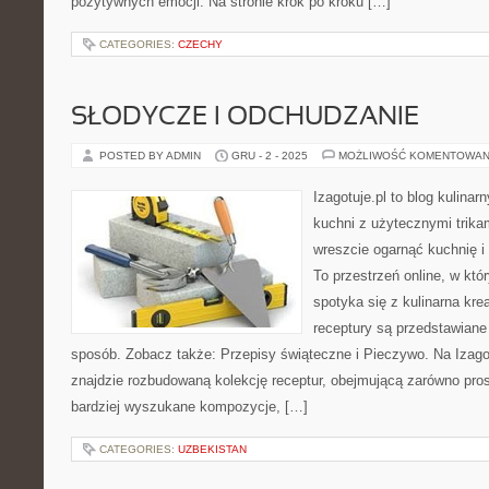
pozytywnych emocji. Na stronie krok po kroku […]
CATEGORIES:
CZECHY
SŁODYCZE I ODCHUDZANIE
POSTED BY ADMIN
GRU - 2 - 2025
MOŻLIWOŚĆ KOMENTOWAN
Izagotuje.pl to blog kulinar
kuchni z użytecznymi trikam
wreszcie ogarnąć kuchnię i
To przestrzeń online, w k
spotyka się z kulinarna kr
receptury są przedstawiane
sposób. Zobacz także: Przepisy świąteczne i Pieczywo. Na Izago
znajdzie rozbudowaną kolekcję receptur, obejmującą zarówno prost
bardziej wyszukane kompozycje, […]
CATEGORIES:
UZBEKISTAN