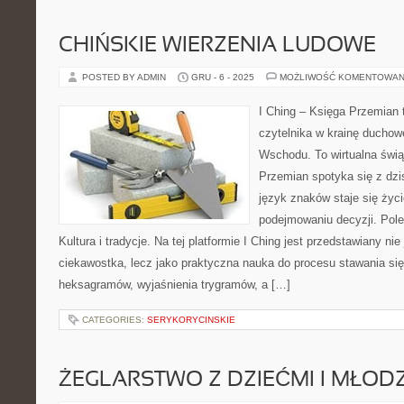
CHIŃSKIE WIERZENIA LUDOWE
POSTED BY ADMIN
GRU - 6 - 2025
MOŻLIWOŚĆ KOMENTOWAN
I Ching – Księga Przemian t
czytelnika w krainę duchow
Wschodu. To wirtualna świą
Przemian spotyka się z dzi
język znaków staje się ży
podejmowaniu decyzji. Polec
Kultura i tradycje. Na tej platformie I Ching jest przedstawiany ni
ciekawostka, lecz jako praktyczna nauka do procesu stawania się
heksagramów, wyjaśnienia trygramów, a […]
CATEGORIES:
SERYKORYCINSKIE
ŻEGLARSTWO Z DZIEĆMI I MŁOD