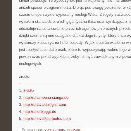
klimat powoduje, że wypoczynek jest funkcjonalny. Nie ma, albo
aniżeli spacer brzegiem morza. Biorąc pod uwagę położenie, w k
czasie urlopu zwykle wypieramy noclegi Wisła. Z reguły zaświadcz
wysokim standardzie, a ich gigantyczna ilość oraz wynikająca z t
oddziałuje na ustanawianie przez ich agentów przeróżnych przedz
dzięki czemu są one osiągalne dla każdego turysty, który chce 
wystarczy zobaczyć na hotel beskidy. W jaki sposób wiadomo w 
jest niesłychanie dużo osób, które tu wypoczywają, wobec tego w
pewien czas przed wyjazdem, żeby nie być zawiedzionym z powo
noclegowych.
źródło:
———————————
1.
źródło
2.
http://chameena-cianga.de
3.
http://chavisdesigns.com
4.
http://chefbloggt.de
5.
http://chevaliers-footus.com
CATEGORIES:
AKCESORIA I DODATKI