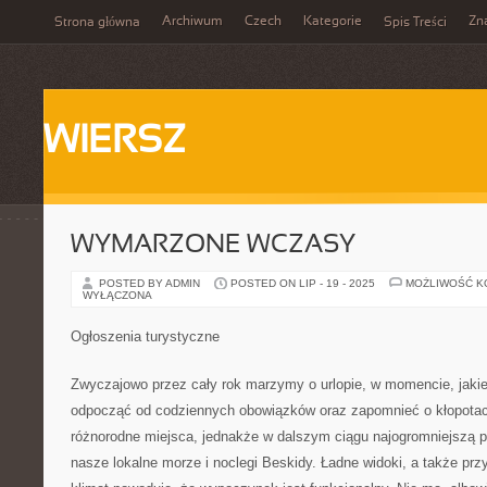
Archiwum
Czech
Kategorie
Zn
Strona główna
Spis Treści
WIERSZ
WYMARZONE WCZASY
POSTED BY ADMIN
POSTED ON LIP - 19 - 2025
MOŻLIWOŚĆ 
WYŁĄCZONA
Ogłoszenia turystyczne
Zwyczajowo przez cały rok marzymy o urlopie, w momencie, jaki
odpocząć od codziennych obowiązków oraz zapomnieć o kłopot
różnorodne miejsca, jednakże w dalszym ciągu najogromniejszą p
nasze lokalne morze i noclegi Beskidy. Ładne widoki, a także pr