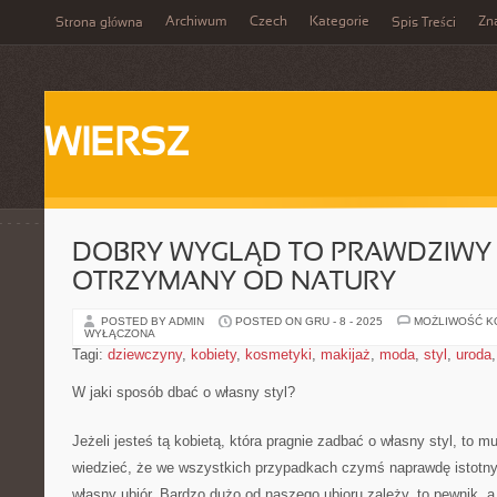
Archiwum
Czech
Kategorie
Zn
Strona główna
Spis Treści
WIERSZ
DOBRY WYGLĄD TO PRAWDZIWY
OTRZYMANY OD NATURY
POSTED BY ADMIN
POSTED ON GRU - 8 - 2025
MOŻLIWOŚĆ 
WYŁĄCZONA
Tagi:
dziewczyny
,
kobiety
,
kosmetyki
,
makijaż
,
moda
,
styl
,
uroda
W jaki sposób dbać o własny styl?
Jeżeli jesteś tą kobietą, która pragnie zadbać o własny styl, to 
wiedzieć, że we wszystkich przypadkach czymś naprawdę istotny
własny ubiór. Bardzo dużo od naszego ubioru zależy, to pewnik, 