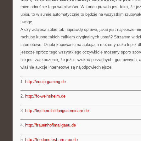
mieć odnośnie tego wątpliwości. W końcu prawda jest taka, że je
ubiór, to w sumie automatycznie to będzie na wszystkim rzutowało
uwagę.
A czy zdajesz sobie tak naprawdę sprawę, jakie jest najlepsze mie
rachubę kupno takich całkiem oryginalnych ubrań? Strzałem w dzi
internetowe. Dzięki kupowaniu na aukcjach możemy dużo lepiej d
jeszcze oprócz tego wszystkiego oczywiście możemy sporo spor
nie jest zaskoczenie, że jeżeli szukać porządnych, gustownych, a
właśnie aukcje internetowe są najodpowiedniejsze.
1.
http://equip-gaming.de
2.
http://fc-weinsheim.de
3.
http://fischereibildungsseminare.de
4.
http://frauenhofimallgaeu.de
5.
http://friedensfest-am-see.de