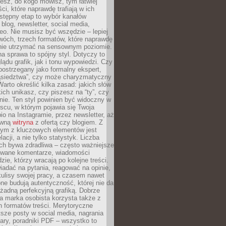
iesz, do kogo mówisz, tym łatwiej
ci, które naprawdę trafiają w ich
stępny etap to wybór kanałów
 blog, newsletter, social media,
eo. Nie musisz być wszędzie – lepiej
wóch, trzech formatów, które naprawdę
anie utrzymać na sensownym poziomie.
a sprawa to spójny styl. Dotyczy to
ądu grafik, jak i tonu wypowiedzi. Czy
ostrzegany jako formalny ekspert,
ąsiedztwa”, czy może charyzmatyczny
 Warto określić kilka zasad: jakich słów
ich unikasz, czy piszesz na “ty”, czy
alnie. Ten styl powinien być widoczny w
scu, w którym pojawia się Twoja
io na Instagramie, przez newsletter, aż
ówną
witryna
z ofertą czy blogiem. Z
ym z kluczowych elementów jest
acji, a nie tylko statystyk. Liczba
ch bywa zdradliwa – często ważniejsze
wane komentarze, wiadomości
zie, którzy wracają po kolejne treści.
adać na pytania, reagować na opinie,
ulisy swojej pracy, a czasem nawet
one budują autentyczność, której nie da
 żadną perfekcyjną grafiką. Dobrze
a marka osobista korzysta także z
 formatów treści. Merytoryczne
ótsze posty w social media, nagrania
ary, poradniki PDF – wszystko to