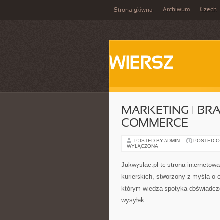
Archiwum
Czech
Strona główna
WIERSZ
MARKETING I BR
COMMERCE
POSTED BY ADMIN
POSTED ON 
WYŁĄCZONA
Jakwyslac.pl to strona internetow
kurierskich, stworzony z myślą o c
którym wiedza spotyka doświadcz
wysyłek.