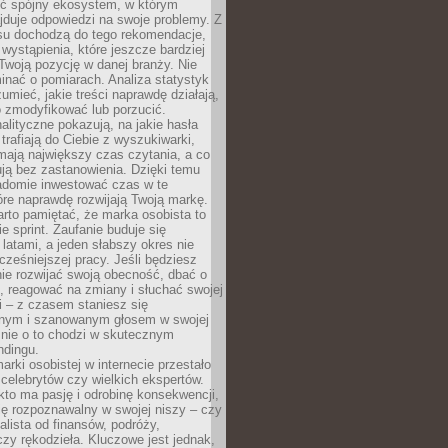
ć spójny ekosystem, w którym
jduje odpowiedzi na swoje problemy. Z
su dochodzą do tego rekomendacje,
 wystąpienia, które jeszcze bardziej
woją pozycję w danej branży. Nie
nać o pomiarach. Analiza statystyk
umieć, jakie treści naprawdę działają,
o zmodyfikować lub porzucić.
alityczne pokazują, na jakie hasła
trafiają do Ciebie z wyszukiwarki,
mają największy czas czytania, a co
lują bez zastanowienia. Dzięki temu
domie inwestować czas w te
tóre naprawdę rozwijają Twoją markę.
rto pamiętać, że marka osobista to
ie sprint. Zaufanie buduje się
 latami, a jeden słabszy okres nie
cześniejszej pracy. Jeśli będziesz
ie rozwijać swoją obecność, dbać o
i, reagować na zmiany i słuchać swojej
 – z czasem staniesz się
nym i szanowanym głosem w swojej
śnie o to chodzi w skutecznym
ndingu.
rki osobistej w internecie przestało
celebrytów czy wielkich ekspertów.
kto ma pasję i odrobinę konsekwencji,
ę rozpoznawalny w swojej niszy – czy
jalista od finansów, podróży,
 czy rękodzieła. Kluczowe jest jednak,