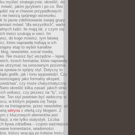
ku myśleć strategicznie: określić, do
 mówić, jakim językiem i po co. Bez
zgubić się w chaosie przypadkowych
e nie tworzą spójnego wizerunku.
k to jasne zdefiniowanie swojej grupy
amiast mówić “dla wszystkich”, warto
etnych ludzi: ile mają lat, z czym się
ich treści szukają w sieci. Im
iesz, do kogo mówisz, tym łatwiej
ci, które naprawdę trafiają w ich
stępny etap to wybór kanałów
 blog, newsletter, social media,
eo. Nie musisz być wszędzie – lepiej
wóch, trzech formatów, które naprawdę
anie utrzymać na sensownym poziomie.
a sprawa to spójny styl. Dotyczy to
ądu grafik, jak i tonu wypowiedzi. Czy
ostrzegany jako formalny ekspert,
ąsiedztwa”, czy może charyzmatyczny
 Warto określić kilka zasad: jakich słów
ich unikasz, czy piszesz na “ty”, czy
alnie. Ten styl powinien być widoczny w
scu, w którym pojawia się Twoja
io na Instagramie, przez newsletter, aż
ówną
witryna
z ofertą czy blogiem. Z
ym z kluczowych elementów jest
acji, a nie tylko statystyk. Liczba
ch bywa zdradliwa – często ważniejsze
wane komentarze, wiadomości
zie, którzy wracają po kolejne treści.