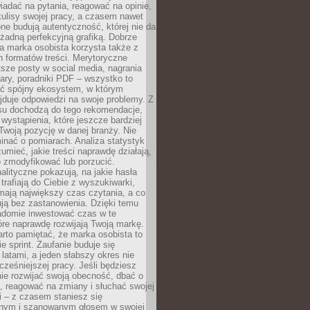
adać na pytania, reagować na opinie,
ulisy swojej pracy, a czasem nawet
one budują autentyczność, której nie da
 żadną perfekcyjną grafiką. Dobrze
a marka osobista korzysta także z
 formatów treści. Merytoryczne
ótsze posty w social media, nagrania
ary, poradniki PDF – wszystko to
ć spójny ekosystem, w którym
jduje odpowiedzi na swoje problemy. Z
su dochodzą do tego rekomendacje,
 wystąpienia, które jeszcze bardziej
woją pozycję w danej branży. Nie
nać o pomiarach. Analiza statystyk
umieć, jakie treści naprawdę działają,
o zmodyfikować lub porzucić.
alityczne pokazują, na jakie hasła
trafiają do Ciebie z wyszukiwarki,
mają największy czas czytania, a co
lują bez zastanowienia. Dzięki temu
domie inwestować czas w te
tóre naprawdę rozwijają Twoją markę.
rto pamiętać, że marka osobista to
ie sprint. Zaufanie buduje się
 latami, a jeden słabszy okres nie
cześniejszej pracy. Jeśli będziesz
ie rozwijać swoją obecność, dbać o
i, reagować na zmiany i słuchać swojej
 – z czasem staniesz się
nym i szanowanym głosem w swojej