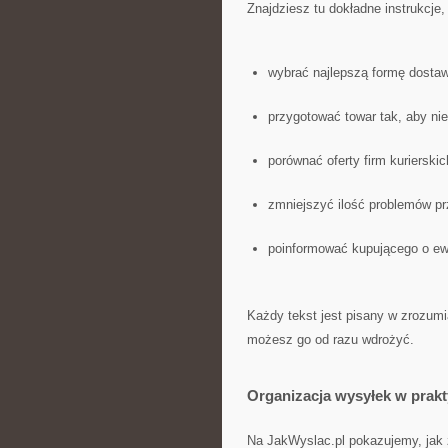
Znajdziesz tu dokładne instrukcje, 
wybrać najlepszą formę dosta
przygotować towar tak, aby nie
porównać oferty firm kurierskic
zmniejszyć ilość problemów pr
poinformować kupującego o ew
Każdy tekst jest pisany w zrozumi
możesz go od razu wdrożyć.
Organizacja wysyłek w prak
Na JakWyslac.pl pokazujemy, jak 