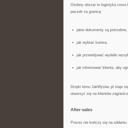
Osobny obszar to logistyka cross-
paczek za granicę:
jakie dokumenty są potrzebne,
jak wybrać kuriera,
jak przewidywać wydatki wysył
jak informować klienta, aby og
Dzięki temu JakWyslac.pl staje s
otworzyć się na klientów zagranic
After-sales
Proces nie kończy się na oddaniu 