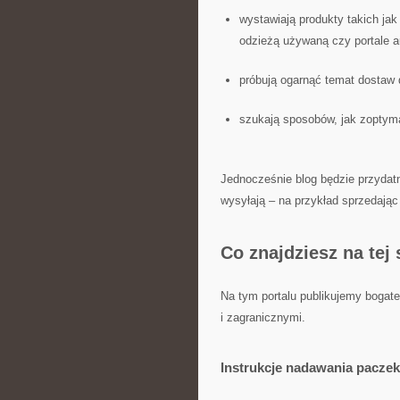
wystawiają produkty takich jak
odzieżą używaną czy portale a
próbują ogarnąć temat dostaw d
szukają sposobów, jak zoptyma
Jednocześnie blog będzie przydat
wysyłają – na przykład sprzedają
Co znajdziesz na tej
Na tym portalu publikujemy bogat
i zagranicznymi.
Instrukcje nadawania paczek