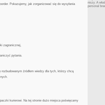
niszy. A wła
border. Pokazujemy, jak zorganizować się do wysyłania
personal bra
ki zagranicznej,
raniczyć pytania.
ię rozbudowanym źródłem wiedzy dla tych, którzy chcą
znych.
paczki kurierowi. Na tej stronie dużo miejsca poświęcamy