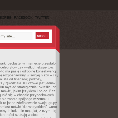
SCRIBE
FACEBOOK
TWITTER
rki osobistej w internecie przestało
celebrytów czy wielkich ekspertów.
kto ma pasję i odrobinę konsekwencji,
ę rozpoznawalny w swojej niszy – czy
jalista od finansów, podróży,
 czy rękodzieła. Kluczowe jest jednak,
ku myśleć strategicznie: określić, do
 mówić, jakim językiem i po co. Bez
zgubić się w chaosie przypadkowych
e nie tworzą spójnego wizerunku.
k to jasne zdefiniowanie swojej grupy
amiast mówić “dla wszystkich”, warto
etnych ludzi: ile mają lat, z czym się
ich treści szukają w sieci. Im