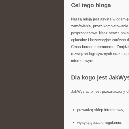
Cel tego bloga
Naszą misją jest asysta w ogarnię
zamówienia, przez kompletowanie p
posprzedażowy. Nasz serwis pokazu
opłacalne i bezawaryjne zarówno dl
Cross-border e-commerce. Znajdzi
rozwiązań logistycznych oraz insp
internetowym.
Dla kogo jest JakWys
JakWyslac.pl jest przeznaczony dl
prowadzą sklep internetowy,
wysyłają paczki regularnie,