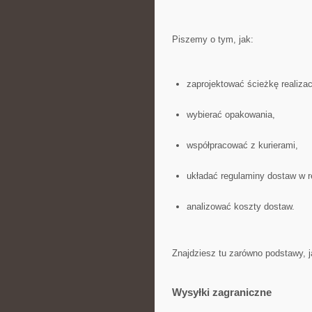
Piszemy o tym, jak:
zaprojektować ścieżkę realiza
wybierać opakowania,
współpracować z kurierami,
układać regulaminy dostaw w r
analizować koszty dostaw.
Znajdziesz tu zarówno podstawy, j
Wysyłki zagraniczne