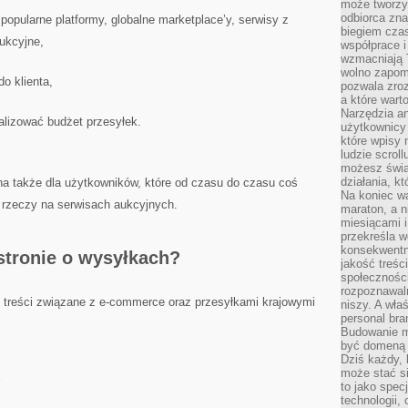
może tworzy
odbiorca zna
 popularne platformy, globalne marketplace’y, serwisy z
biegiem cza
ukcyjne,
współprace i
wzmacniają T
wolno zapomi
o klienta,
pozwala zroz
a które wart
Narzędzia an
lizować budżet przesyłek.
użytkownicy 
które wpisy 
ludzie scrol
możesz świa
działania, k
na także dla użytkowników, które od czasu do czasu coś
Na koniec wa
c rzeczy na serwisach aukcyjnych.
maraton, a n
miesiącami i
przekreśla w
konsekwentn
 stronie o wysyłkach?
jakość treśc
społeczności
rozpoznawal
e treści związane z e-commerce oraz przesyłkami krajowymi
niszy. A wła
personal bra
Budowanie ma
być domeną 
Dziś każdy, 
może stać si
to jako spec
technologii,