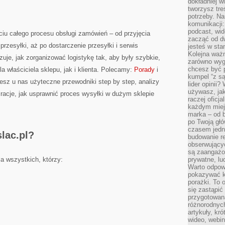
dokładniej w
tworzysz treś
potrzeby. Na
komunikacji:
podcast, wid
ciu całego procesu obsługi zamówień – od przyjęcia
zacząć od d
rzesyłki, aż po dostarczenie przesyłki i serwis
jesteś w st
Kolejna ważn
je, jak zorganizować logistykę tak, aby były szybkie,
zarówno wygl
chcesz być p
a właściciela sklepu, jak i klienta. Polecamy:
Porady
i
kumpel “z s
esz u nas użyteczne przewodniki step by step, analizy
lider opinii?
używasz, jak
iracje, jak usprawnić proces wysyłki w dużym sklepie
raczej oficj
każdym miej
marka – od b
po Twoją gł
czasem jedn
lac.pl?
budowanie rel
obserwujący
są zaangażo
a wszystkich, którzy:
prywatne, lud
Warto odpowi
pokazywać k
porażki. To 
się zastąpić
przygotowan
różnorodnych
artykuły, kr
wideo, webin