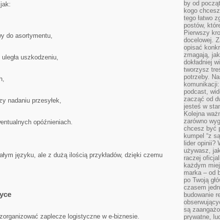
by od począt
jak:
kogo chcesz
tego łatwo 
postów, któr
Pierwszy kro
wy do asortymentu,
docelowej. Z
opisać konkr
zmagają, jak
 uległa uszkodzeniu,
dokładniej w
tworzysz treś
potrzeby. Na
h,
komunikacji:
podcast, wid
zacząć od d
zy nadaniu przesyłek,
jesteś w st
Kolejna ważn
zarówno wygl
entualnych opóźnieniach.
chcesz być p
kumpel “z s
lider opinii?
używasz, jak
ałym języku, ale z dużą ilością przykładów, dzięki czemu
raczej oficj
każdym miej
marka – od b
po Twoją gł
czasem jedn
tyce
budowanie rel
obserwujący
są zaangażo
zorganizować zaplecze logistyczne w e-biznesie.
prywatne, lud