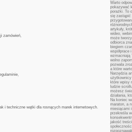
Warto odpowi
pokazywać k
porażki. To 
się zastąpić
przygotowan
różnorodnych
artykuły, kr
wideo, webin
cji zamówień,
może tworzy
odbiorca zna
biegiem cza
współprace i
wzmacniają T
wolno zapomi
pozwala zroz
a które wart
Narzędzia an
egulaminie,
użytkownicy 
które wpisy 
ludzie scrol
możesz świa
działania, k
Na koniec wa
maraton, a n
ak i techniczne wątki dla rosnących marek internetowych.
miesiącami i
przekreśla w
konsekwentn
jakość treśc
społeczności
rozpoznawal