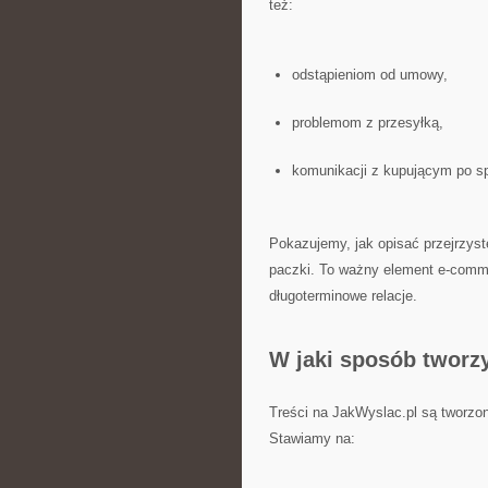
też:
odstąpieniom od umowy,
problemom z przesyłką,
komunikacji z kupującym po s
Pokazujemy, jak opisać przejrzyste
paczki. To ważny element e-comme
długoterminowe relacje.
W jaki sposób tworz
Treści na JakWyslac.pl są tworzo
Stawiamy na: