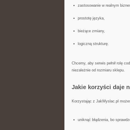
zastosowanie w realnym biznes
prostotę języka,
bieżące zmiany,
logiczną strukturę.
Chcemy, aby serwis pełnił rolę co
niezależnie od rozmiaru sklepu.
Jakie korzyści daje 
Korzystając z JakWyslac.pl może
uniknąć błądzenia, bo sprawd