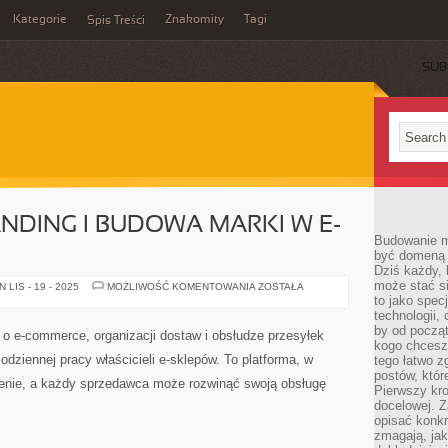
Kategorie
Znakomity
Tagi
Spis Treści
SUB
ANDING I BUDOWA MARKI W E-
Budowanie ma
być domeną 
Dziś każdy, 
może stać si
MARKETING
LIS - 19 - 2025
MOŻLIWOŚĆ KOMENTOWANIA
ZOSTAŁA
I
to jako spec
BRANDING
technologii,
I
by od począt
BUDOWA
a o e-commerce, organizacji dostaw i obsłudze przesyłek
MARKI
kogo chcesz
W
odziennej pracy właścicieli e-sklepów. To platforma, w
tego łatwo 
E-
COMMERCE
postów, któr
enie, a każdy sprzedawca może rozwinąć swoją obsługę
Pierwszy kro
docelowej. Z
opisać konkr
zmagają, jak