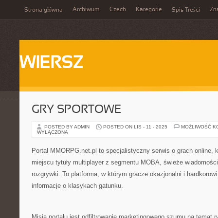
Archiwum
Czech
Kategorie
Zn
Strona główna
Spis Treści
WIERSZ
GRY SPORTOWE
POSTED BY ADMIN
POSTED ON LIS - 11 - 2025
MOŻLIWOŚĆ K
WYŁĄCZONA
Portal MMORPG.net.pl to specjalistyczny serwis o grach online, 
miejscu tytuły multiplayer z segmentu MOBA, świeże wiadomości, 
rozgrywki. To platforma, w którym gracze okazjonalni i hardkorow
informacje o klasykach gatunku.
Misją portalu jest odfiltrowanie marketingowego szumu na tema