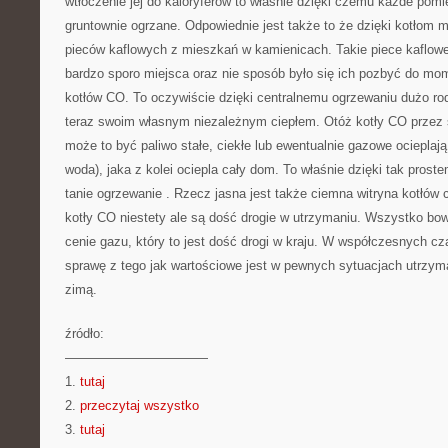
wtłoczenie jej do kaloryferów to właśnie dzięki czemu każde po
gruntownie ogrzane. Odpowiednie jest także to że dzięki kotłom 
pieców kaflowych z mieszkań w kamienicach. Takie piece kaflow
bardzo sporo miejsca oraz nie sposób było się ich pozbyć do m
kotłów CO. To oczywiście dzięki centralnemu ogrzewaniu dużo ro
teraz swoim własnym niezależnym ciepłem. Otóż kotły CO przez 
może to być paliwo stałe, ciekłe lub ewentualnie gazowe ocieplają 
woda), jaka z kolei ociepla cały dom. To właśnie dzięki tak prost
tanie ogrzewanie . Rzecz jasna jest także ciemna witryna kotłów 
kotły CO niestety ale są dość drogie w utrzymaniu. Wszystko bow
cenie gazu, który to jest dość drogi w kraju. W współczesnych c
sprawę z tego jak wartościowe jest w pewnych sytuacjach utrzym
zimą.
źródło:
———————————
1.
tutaj
2.
przeczytaj wszystko
3.
tutaj