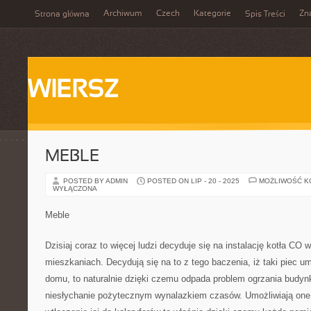
Archiwum
Czech
Kategorie
Zn
Strona główna
Spis Treści
WIERSZ
MEBLE
POSTED BY ADMIN
POSTED ON LIP - 20 - 2025
MOŻLIWOŚĆ 
WYŁĄCZONA
Meble
Dzisiaj coraz to więcej ludzi decyduje się na instalację kotła CO
mieszkaniach. Decydują się na to z tego baczenia, iż taki piec u
domu, to naturalnie dzięki czemu odpada problem ogrzania budyn
niesłychanie pożytecznym wynalazkiem czasów. Umożliwiają one