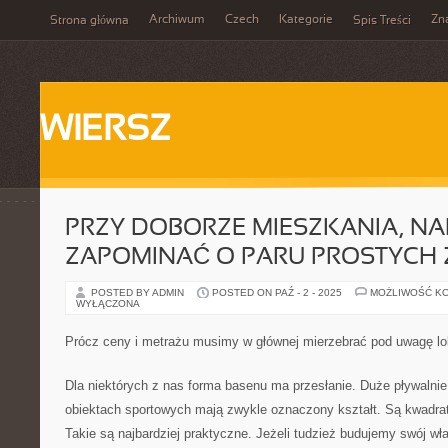
Archiwum
Czech
Kategorie
Zn
Strona główna
Spis Treści
WIERSZ
PRZY DOBORZE MIESZKANIA, NA
ZAPOMINAĆ O PARU PROSTYCH
POSTED BY ADMIN
POSTED ON PAŹ - 2 - 2025
MOŻLIWOŚĆ K
WYŁĄCZONA
Prócz ceny i metrażu musimy w głównej mierzebrać pod uwagę lo
Dla niektórych z nas forma basenu ma przesłanie. Duże pływalnie
obiektach sportowych mają zwykle oznaczony kształt. Są kwadra
Takie są najbardziej praktyczne. Jeżeli tudzież budujemy swój w