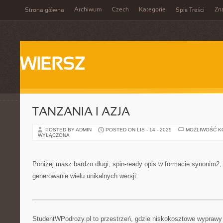
Archiwum
Czech
Kategorie
Zn
Strona główna
Spis Treści
WIERSZ
TANZANIA I AZJA
POSTED BY ADMIN
POSTED ON LIS - 14 - 2025
MOŻLIWOŚĆ 
WYŁĄCZONA
Poniżej masz bardzo długi, spin-ready opis w formacie synonim2
generowanie wielu unikalnych wersji:
StudentWPodrozy.pl to przestrzeń, gdzie niskokosztowe wyprawy s