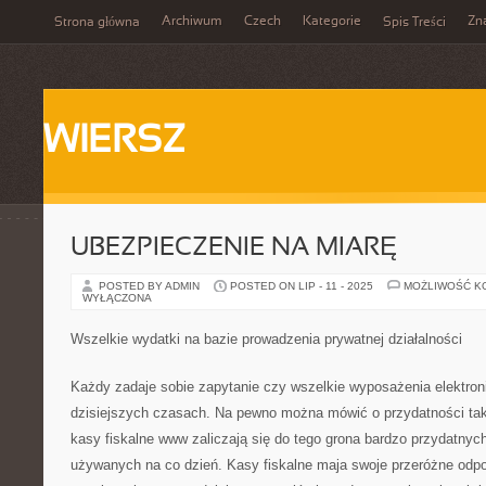
Archiwum
Czech
Kategorie
Zn
Strona główna
Spis Treści
WIERSZ
UBEZPIECZENIE NA MIARĘ
POSTED BY ADMIN
POSTED ON LIP - 11 - 2025
MOŻLIWOŚĆ K
WYŁĄCZONA
Wszelkie wydatki na bazie prowadzenia prywatnej działalności
Każdy zadaje sobie zapytanie czy wszelkie wyposażenia elektro
dzisiejszych czasach. Na pewno można mówić o przydatności taki
kasy fiskalne www zaliczają się do tego grona bardzo przydatnyc
używanych na co dzień. Kasy fiskalne maja swoje przeróżne odpo