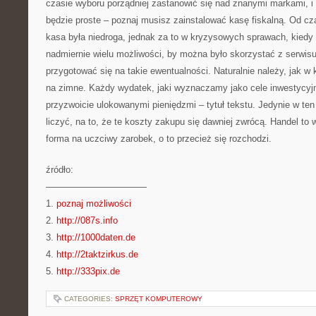
czasie wyboru porządniej zastanowić się nad znanymi markami, i 
będzie proste – poznaj musisz zainstalować kasę fiskalną. Od cz
kasa była niedroga, jednak za to w kryzysowych sprawach, kiedy 
nadmiernie wielu możliwości, by można było skorzystać z serwisu
przygotować się na takie ewentualności. Naturalnie należy, jak 
na zimne. Każdy wydatek, jaki wyznaczamy jako cele inwestycyjne
przyzwoicie ulokowanymi pieniędzmi – tytuł tekstu. Jedynie w t
liczyć, na to, że te koszty zakupu się dawniej zwrócą. Handel to
forma na uczciwy zarobek, o to przecież się rozchodzi.
źródło:
———————————
1.
poznaj możliwości
2.
http://087s.info
3.
http://1000daten.de
4.
http://2taktzirkus.de
5.
http://333pix.de
CATEGORIES:
SPRZĘT KOMPUTEROWY